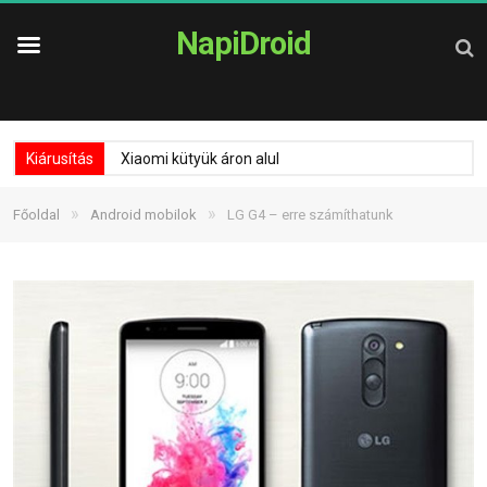
NapiDroid
Kiárusítás
Xiaomi kütyük áron alul
»
»
Főoldal
Android mobilok
LG G4 – erre számíthatunk