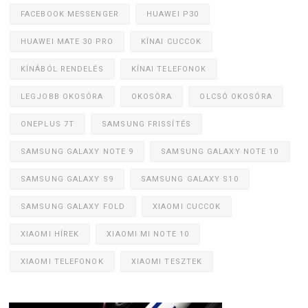
FACEBOOK MESSENGER
HUAWEI P30
HUAWEI MATE 30 PRO
KÍNAI CUCCOK
KÍNÁBÓL RENDELÉS
KÍNAI TELEFONOK
LEGJOBB OKOSÓRA
OKOSÓRA
OLCSÓ OKOSÓRA
ONEPLUS 7T
SAMSUNG FRISSÍTÉS
SAMSUNG GALAXY NOTE 9
SAMSUNG GALAXY NOTE 10
SAMSUNG GALAXY S9
SAMSUNG GALAXY S10
SAMSUNG GALAXY FOLD
XIAOMI CUCCOK
XIAOMI HÍREK
XIAOMI MI NOTE 10
XIAOMI TELEFONOK
XIAOMI TESZTEK