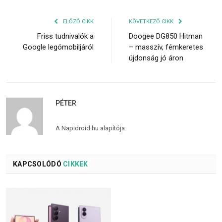
ELŐZŐ CIKK
KÖVETKEZŐ CIKK
Friss tudnivalók a
Doogee DG850 Hitman
Google legómobiljáról
– masszív, fémkeretes
újdonság jó áron
PÉTER
A Napidroid.hu alapítója.
KAPCSOLÓDÓ
CIKKEK