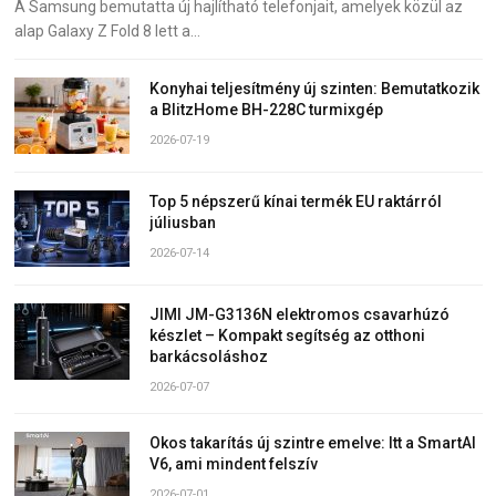
A Samsung bemutatta új hajlítható telefonjait, amelyek közül az
alap Galaxy Z Fold 8 lett a…
Konyhai teljesítmény új szinten: Bemutatkozik
a BlitzHome BH-228C turmixgép
2026-07-19
Top 5 népszerű kínai termék EU raktárról
júliusban
2026-07-14
JIMI JM-G3136N elektromos csavarhúzó
készlet – Kompakt segítség az otthoni
barkácsoláshoz
2026-07-07
Okos takarítás új szintre emelve: Itt a SmartAI
V6, ami mindent felszív
2026-07-01