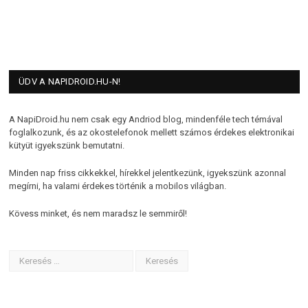
ÜDV A NAPIDROID.HU-N!
A NapiDroid.hu nem csak egy Andriod blog, mindenféle tech témával
foglalkozunk, és az okostelefonok mellett számos érdekes elektronikai
kütyüt igyekszünk bemutatni.
Minden nap friss cikkekkel, hírekkel jelentkezünk, igyekszünk azonnal
megírni, ha valami érdekes történik a mobilos világban.
Kövess minket, és nem maradsz le semmiről!