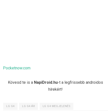
Pocketnow.com
Kövesd te is a
NapiDroid.hu
-t a legfrissebb androidos
hírekért!
LG G4
LG G4 ÁR
LG G4 MEGJELENÉS