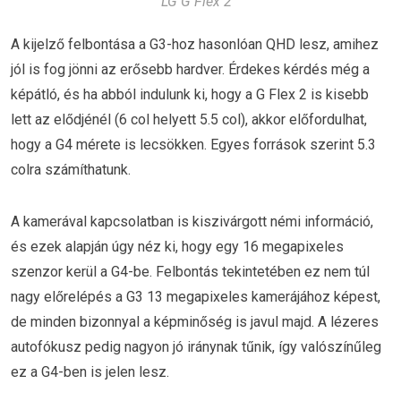
LG G Flex 2
A kijelző felbontása a G3-hoz hasonlóan QHD lesz, amihez
jól is fog jönni az erősebb hardver. Érdekes kérdés még a
képátló, és ha abból indulunk ki, hogy a G Flex 2 is kisebb
lett az elődjénél (6 col helyett 5.5 col), akkor előfordulhat,
hogy a G4 mérete is lecsökken. Egyes források szerint 5.3
colra számíthatunk.
A kamerával kapcsolatban is kiszivárgott némi információ,
és ezek alapján úgy néz ki, hogy egy 16 megapixeles
szenzor kerül a G4-be. Felbontás tekintetében ez nem túl
nagy előrelépés a G3 13 megapixeles kamerájához képest,
de minden bizonnyal a képminőség is javul majd. A lézeres
autofókusz pedig nagyon jó iránynak tűnik, így valószínűleg
ez a G4-ben is jelen lesz.