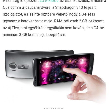
A nemrég leleplezett
LG G Flex 2
az első készülék, amiben a
Qualcomm új csúcshardvere, a Snapdragon 810 teljesít
szolgálatot, és szinte biztosra vehető, hogy a G4-et is
ugyanez a hardver hajtja majd. RAM-ból csak 2 GB-ot kapott
az új Flex, ami egyébként egyáltalán nem kevés, de a G4-be
minimum 3 GB kerül majd beépítésre.