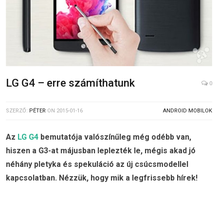
LG G4 – erre számíthatunk
0
SZERZŐ:
PÉTER
ON
2015-01-16
ANDROID MOBILOK
Az
LG G4
bemutatója valószínűleg még odébb van,
hiszen a G3-at májusban leplezték le, mégis akad jó
néhány pletyka és spekuláció az új csúcsmodellel
kapcsolatban. Nézzük, hogy mik a legfrissebb hírek!