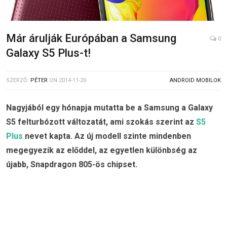
Már árulják Európában a Samsung
0
Galaxy S5 Plus-t!
SZERZŐ:
PÉTER
ON
2014-11-20
ANDROID MOBILOK
Nagyjából egy hónapja mutatta be a Samsung a Galaxy
S5 felturbózott változatát, ami szokás szerint az
S5
Plus
nevet kapta. Az új modell szinte mindenben
megegyezik az előddel, az egyetlen különbség az
újabb, Snapdragon 805-ös chipset.