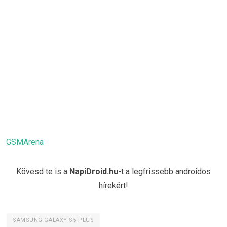
GSMArena
Kövesd te is a
NapiDroid.hu
-t a legfrissebb androidos
hírekért!
SAMSUNG GALAXY S5 PLUS