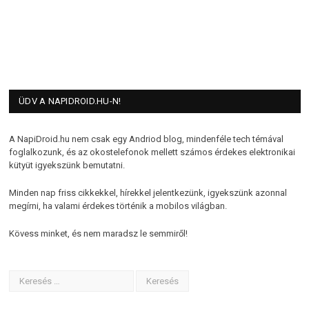
ÜDV A NAPIDROID.HU-N!
A NapiDroid.hu nem csak egy Andriod blog, mindenféle tech témával
foglalkozunk, és az okostelefonok mellett számos érdekes elektronikai
kütyüt igyekszünk bemutatni.
Minden nap friss cikkekkel, hírekkel jelentkezünk, igyekszünk azonnal
megírni, ha valami érdekes történik a mobilos világban.
Kövess minket, és nem maradsz le semmiről!