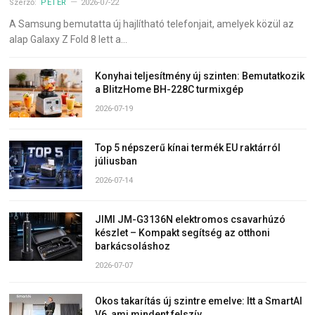
Szerző:
PÉTER
2026-07-22
A Samsung bemutatta új hajlítható telefonjait, amelyek közül az
alap Galaxy Z Fold 8 lett a…
Konyhai teljesítmény új szinten: Bemutatkozik
a BlitzHome BH-228C turmixgép
2026-07-19
Top 5 népszerű kínai termék EU raktárról
júliusban
2026-07-14
JIMI JM-G3136N elektromos csavarhúzó
készlet – Kompakt segítség az otthoni
barkácsoláshoz
2026-07-07
Okos takarítás új szintre emelve: Itt a SmartAI
V6, ami mindent felszív