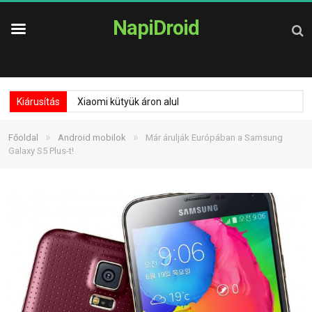
NapiDroid
Kiárusítás
Xiaomi kütyük áron alul
»
»
Főoldal
Android mobilok
Már árulják Európában a Samsung
Galaxy S5 Plus-t!