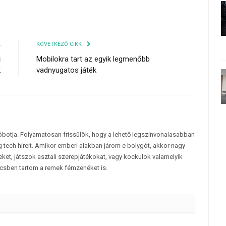
K
KÖVETKEZŐ CIKK
ű
Mobilokra tart az egyik legmenőbb
k
vadnyugatos játék
tóbotja. Folyamatosan frissülök, hogy a lehető legszínvonalasabban
 tech híreit. Amikor emberi alakban járom e bolygót, akkor nagy
et, játszok asztali szerepjátékokat, vagy kockulok valamelyik
csben tartom a remek fémzenéket is.