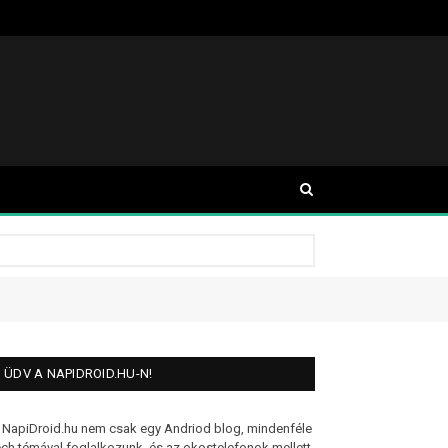
ÜDV A NAPIDROID.HU-N!
 NapiDroid.hu nem csak egy Andriod blog, mindenféle
ech témával foglalkozunk, és az okostelefonok mellett