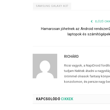
SAMSUNG GALAXY A37
ELŐZŐ CIK
Hamarosan jöhetnek az Android rendszer
laptopok és számítógépe
RICHÁRD
Ricsi vagyok, a NapiDroid fordí
tudjam Nektek átadni a nagyvilág
örömmel olvasok fantasy könyvek
konzolomon, és persze nagy be
KAPCSOLÓDÓ
CIKKEK