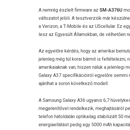
A nemrég észlelt firmware az
SM-A376U
mod
változatot jelöli. A tesztverziók már készüln
a Verizon, a T-Mobile és az UScellular. Ez eg
lesz az Egyesült Államokban, de vélhetően n
Az egyelőre kérdés, hogy az amerikai bemuta
jelenleg még túl korai bármit is feltételezni,
amerikaiaknak van, hiszen náluk a jelenlegi
Galaxy A37 specifikációiról egyelőre semmi n
ajánlhat a soron következő modell.
A Samsung Galaxy A36 ugyanis 6,7 hüvelyke
megjelenítővel rendelkezik, meghajtásáról p
telefon hátoldalán optikailag stabilizált 50 
energiaellátást pedig egy 5000 mAh kapacitá