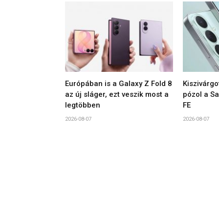
Európában is a Galaxy Z Fold 8
Kiszivárgo
az új sláger, ezt veszik most a
pózol a S
legtöbben
FE
2026-08-07
2026-08-07