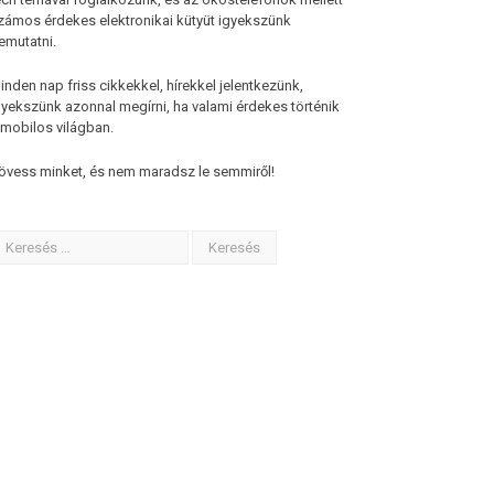
zámos érdekes elektronikai kütyüt igyekszünk
emutatni.
inden nap friss cikkekkel, hírekkel jelentkezünk,
gyekszünk azonnal megírni, ha valami érdekes történik
 mobilos világban.
övess minket, és nem maradsz le semmiről!