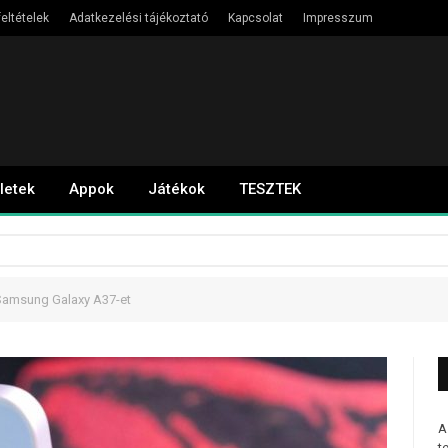
eltételek
Adatkezelési tájékoztató
Kapcsolat
Impresszum
letek
Appok
Játékok
TESZTEK
 Samsung Galaxy A37-et
A
t