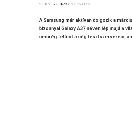
SZERZŐ:
RICHÁRD
ON
2025-11-15
A Samsung már aktívan dolgozik a márciu
bizonnyal Galaxy A37 néven lép majd a vi
nemrég feltűnt a cég tesztszerverein, am