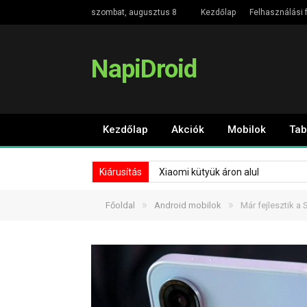
szombat, augusztus 8
Kezdőlap
Felhasználási f
NapiDroid
Kezdőlap
Akciók
Mobilok
Tab
Kiárusítás
Xiaomi kütyük áron alul
»
»
Főoldal
Android mobilok
Már fejlesztik a