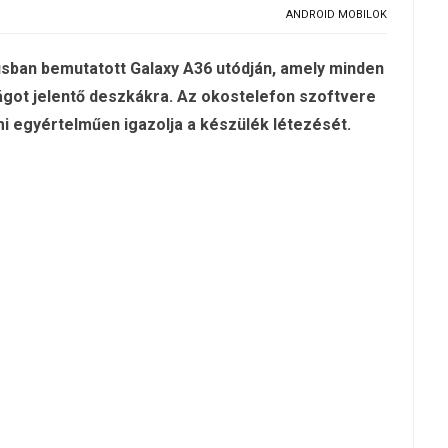
ANDROID MOBILOK
sban bemutatott Galaxy A36 utódján, amely minden
lágot jelentő deszkákra. Az okostelefon szoftvere
i egyértelműen igazolja a készülék létezését.