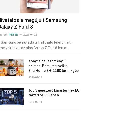
ivatalos a megújult Samsung
alaxy Z Fold 8
zerző:
PÉTER
2026-07-22
 Samsung bemutatta új hajlítható telefonjait,
melyek közül az alap Galaxy Z Fold 8 lett a…
Konyhai teljesítmény új
szinten: Bemutatkozik a
BlitzHome BH-228C turmixgép
2026-07-19
Top 5 népszerű kínai termék EU
raktárról júliusban
2026-07-14