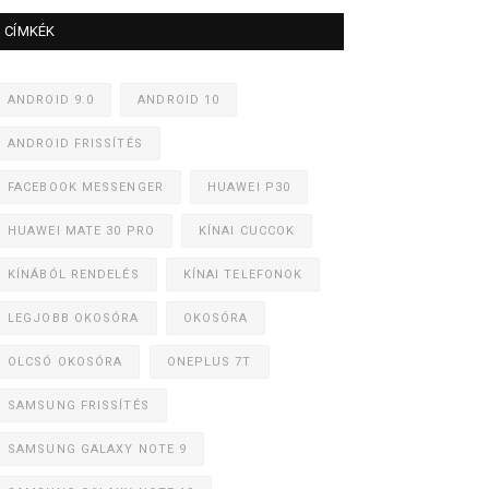
CÍMKÉK
ANDROID 9.0
ANDROID 10
ANDROID FRISSÍTÉS
FACEBOOK MESSENGER
HUAWEI P30
HUAWEI MATE 30 PRO
KÍNAI CUCCOK
KÍNÁBÓL RENDELÉS
KÍNAI TELEFONOK
LEGJOBB OKOSÓRA
OKOSÓRA
OLCSÓ OKOSÓRA
ONEPLUS 7T
SAMSUNG FRISSÍTÉS
SAMSUNG GALAXY NOTE 9