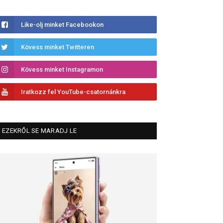
Like-olj minket Facebookon
Kövess minket Twitteren
Kövess minket Instagramon
Iratkozz fel YouTube-csatornánkra
EZEKRŐL SE MARADJ LE