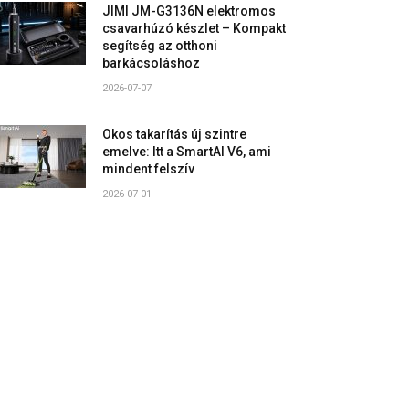
JIMI JM-G3136N elektromos
csavarhúzó készlet – Kompakt
segítség az otthoni
barkácsoláshoz
2026-07-07
Okos takarítás új szintre
emelve: Itt a SmartAI V6, ami
mindent felszív
2026-07-01