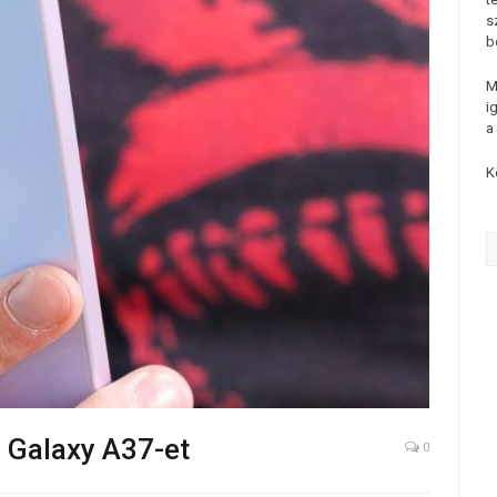
s
b
M
i
a
K
 Galaxy A37-et
0