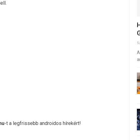
ell.
H
G
S
A
a
hu
-t a legfrissebb androidos hírekért!