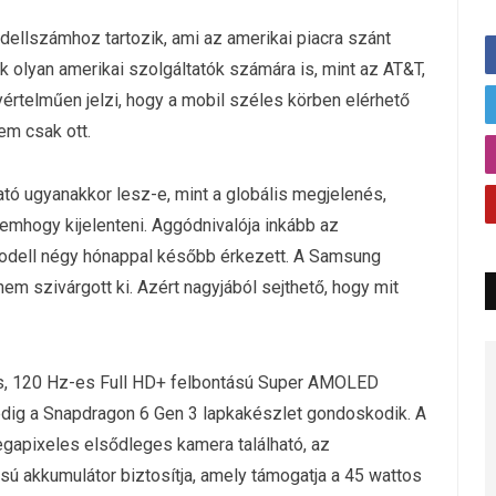
ellszámhoz tartozik, ami az amerikai piacra szánt
ek olyan amerikai szolgáltatók számára is, mint az AT&T,
yértelműen jelzi, hogy a mobil széles körben elérhető
em csak ott.
tó ugyanakkor lesz-e, mint a globális megjelenés,
 nemhogy kijelenteni. Aggódnivalója inkább az
 modell négy hónappal később érkezett. A Samsung
em szivárgott ki. Azért nagyjából sejthető, hogy mit
s, 120 Hz-es Full HD+ felbontású Super AMOLED
edig a Snapdragon 6 Gen 3 lapkakészlet gondoskodik. A
megapixeles elsődleges kamera található, az
sú akkumulátor biztosítja, amely támogatja a 45 wattos