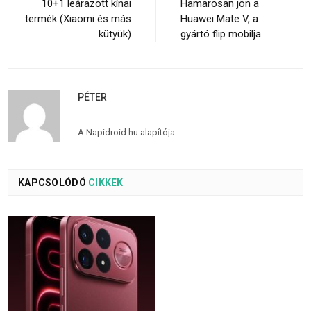
10+1 leárazott kínai
Hamarosan jön a
termék (Xiaomi és más
Huawei Mate V, a
kütyük)
gyártó flip mobilja
PÉTER
A Napidroid.hu alapítója.
KAPCSOLÓDÓ
CIKKEK