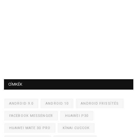
CÍMKÉK
ANDROID 9.0
ANDROID 10
ANDROID FRISSÍTÉS
FACEBOOK MESSENGER
HUAWEI P30
HUAWEI MATE 30 PRO
KÍNAI CUCCOK