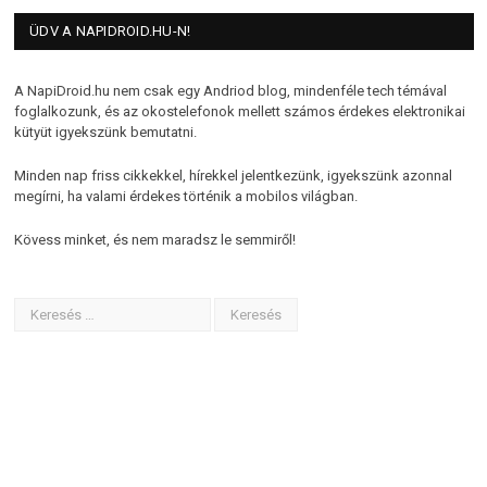
ÜDV A NAPIDROID.HU-N!
A NapiDroid.hu nem csak egy Andriod blog, mindenféle tech témával
foglalkozunk, és az okostelefonok mellett számos érdekes elektronikai
kütyüt igyekszünk bemutatni.
Minden nap friss cikkekkel, hírekkel jelentkezünk, igyekszünk azonnal
megírni, ha valami érdekes történik a mobilos világban.
Kövess minket, és nem maradsz le semmiről!