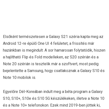
Elsőként természetesen a Galaxy S21 széria kapta meg az
Android 12-re épülő One UI 4 felületet, a frissítés már
hazánkban is megindult. A sor hamarosan folytatódik, hiszen
a hajlítható Flip és Fold modelleken, az S20 szérián és a
Note 20 szérián is tesztelik már a szoftvert, most pedig
bejelentette a Samsung, hogy csatlakoznak a Galaxy S10 és
Note 10 mobilok is.
Egyelőre Dél-Koreában indult meg a béta program a Galaxy
S10, S10+, S10e és S10 5G készülékeken, illetve a Note 10
és a Note 10+ telefonokon. Ezek mind 2019-ben jöttek ki,