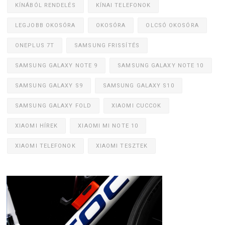
KÍNÁBÓL RENDELÉS
KÍNAI TELEFONOK
LEGJOBB OKOSÓRA
OKOSÓRA
OLCSÓ OKOSÓRA
ONEPLUS 7T
SAMSUNG FRISSÍTÉS
SAMSUNG GALAXY NOTE 9
SAMSUNG GALAXY NOTE 10
SAMSUNG GALAXY S9
SAMSUNG GALAXY S10
SAMSUNG GALAXY FOLD
XIAOMI CUCCOK
XIAOMI HÍREK
XIAOMI MI NOTE 10
XIAOMI TELEFONOK
XIAOMI TESZTEK