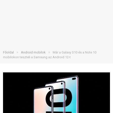
»
»
Főoldal
Android mobilok
Már a Galaxy S10 és a Note 10
mobilokon teszteli a Samsung az Android 12-t