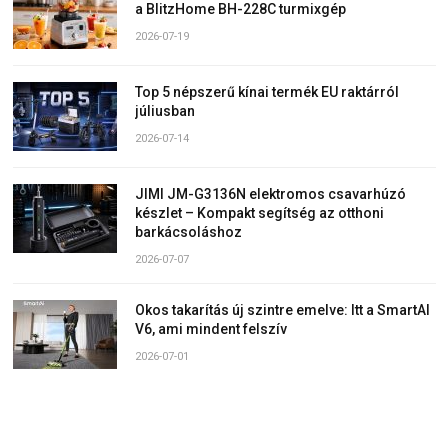
a BlitzHome BH-228C turmixgép
2026-07-19
Top 5 népszerű kínai termék EU raktárról
júliusban
2026-07-14
JIMI JM-G3136N elektromos csavarhúzó
készlet – Kompakt segítség az otthoni
barkácsoláshoz
2026-07-07
Okos takarítás új szintre emelve: Itt a SmartAI
V6, ami mindent felszív
2026-07-01