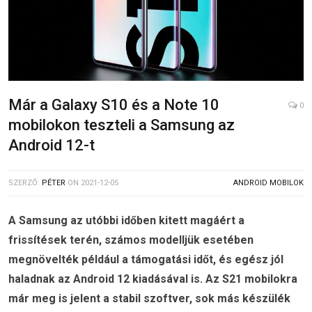
Már a Galaxy S10 és a Note 10
0
mobilokon teszteli a Samsung az
Android 12-t
SZERZŐ:
PÉTER
ON
2021-12-05
ANDROID MOBILOK
A Samsung az utóbbi időben kitett magáért a
frissítések terén, számos modelljük esetében
megnövelték például a támogatási időt, és egész jól
haladnak az Android 12 kiadásával is. Az S21 mobilokra
már meg is jelent a stabil szoftver, sok más készülék