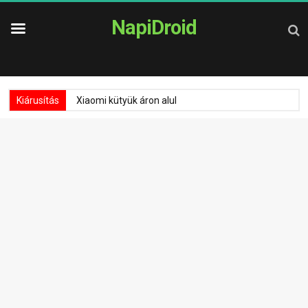
NapiDroid
Kiárusítás
Xiaomi kütyük áron alul