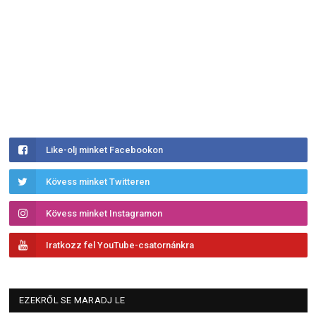
Like-olj minket Facebookon
Kövess minket Twitteren
Kövess minket Instagramon
Iratkozz fel YouTube-csatornánkra
EZEKRŐL SE MARADJ LE