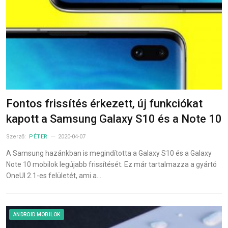
Fontos frissítés érkezett, új funkciókat
kapott a Samsung Galaxy S10 és a Note 10
Szerző:
PÉTER
2020-04-07
A Samsung hazánkban is megindította a Galaxy S10 és a Galaxy
Note 10 mobilok legújabb frissítését. Ez már tartalmazza a gyártó
OneUI 2.1-es felületét, ami a…
ANDROID MOBILOK