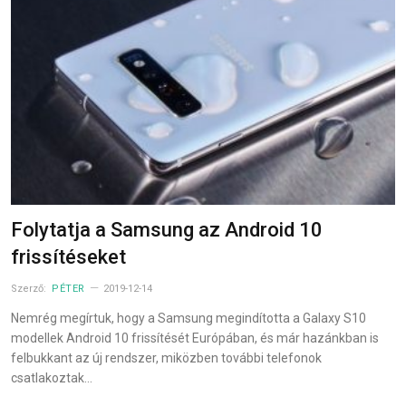
Folytatja a Samsung az Android 10
frissítéseket
Szerző:
PÉTER
2019-12-14
Nemrég megírtuk, hogy a Samsung megindította a Galaxy S10
modellek Android 10 frissítését Európában, és már hazánkban is
felbukkant az új rendszer, miközben további telefonok
csatlakoztak…