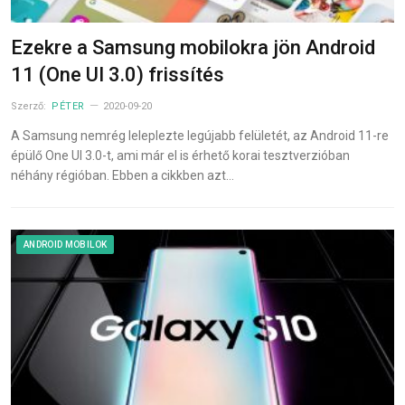
Ezekre a Samsung mobilokra jön Android
11 (One UI 3.0) frissítés
Szerző:
PÉTER
2020-09-20
A Samsung nemrég leleplezte legújabb felületét, az Android 11-re
épülő One UI 3.0-t, ami már el is érhető korai tesztverzióban
néhány régióban. Ebben a cikkben azt…
ANDROID MOBILOK