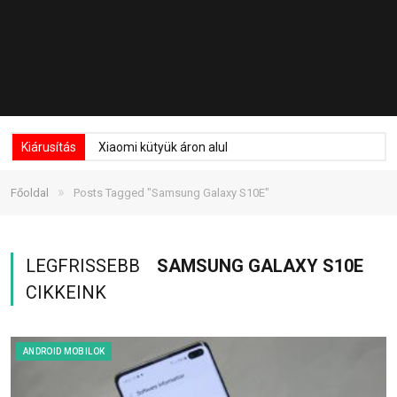
Kiárusítás
Xiaomi kütyük áron alul
»
Főoldal
Posts Tagged "Samsung Galaxy S10E"
LEGFRISSEBB
SAMSUNG GALAXY S10E
CIKKEINK
ANDROID MOBILOK