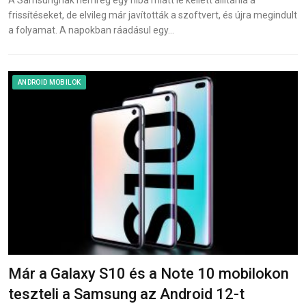
A Samsungnak nemrég egy hiba miatt le kellett állítania a
frissítéseket, de elvileg már javították a szoftvert, és újra megindult
a folyamat. A napokban ráadásul egy…
ANDROID MOBILOK
Már a Galaxy S10 és a Note 10 mobilokon
teszteli a Samsung az Android 12-t