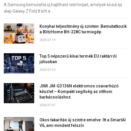
A Samsung bemutatta új hajlítható telefonjait, amelyek közül az
alap Galaxy Z Fold 8 lett a…
Konyhai teljesítmény új szinten: Bemutatkozik
a BlitzHome BH-228C turmixgép
2026-07-19
Top 5 népszerű kínai termék EU raktárról
júliusban
2026-07-14
JIMI JM-G3136N elektromos csavarhúzó
készlet – Kompakt segítség az otthoni
barkácsoláshoz
2026-07-07
Okos takarítás új szintre emelve: Itt a SmartAI
V6, ami mindent felszív