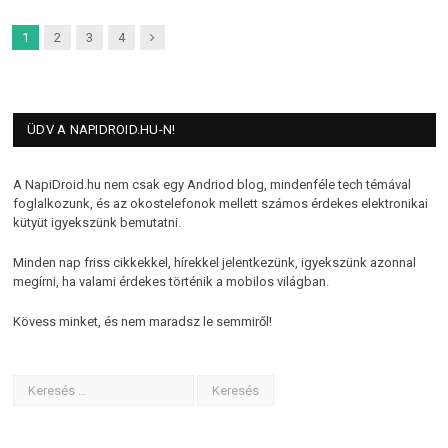
Next
1
2
3
4
ÜDV A NAPIDROID.HU-N!
A NapiDroid.hu nem csak egy Andriod blog, mindenféle tech témával
foglalkozunk, és az okostelefonok mellett számos érdekes elektronikai
kütyüt igyekszünk bemutatni.
Minden nap friss cikkekkel, hírekkel jelentkezünk, igyekszünk azonnal
megírni, ha valami érdekes történik a mobilos világban.
Kövess minket, és nem maradsz le semmiről!