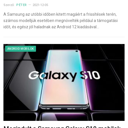
Szerző:
PÉTER
2021-12-05
A Samsung az utóbbi időben kitett magáért a frissítések terén,
számos modelljük esetében megnövelték például a támogatási
időt, és egész jól haladnak az Android 12 kiadásával…
ANDROID MOBILOK