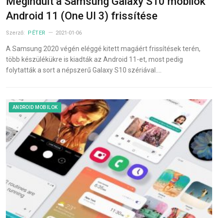
Megindult a Samsung Galaxy S10 mobilok
Android 11 (One UI 3) frissítése
Szerző:
PÉTER
2021-01-06
A Samsung 2020 végén eléggé kitett magáért frissítések terén,
több készülékükre is kiadták az Android 11-et, most pedig
folytatták a sort a népszerű Galaxy S10 szériával.…
ANDROID MOBILOK