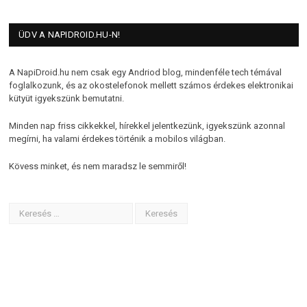
ÜDV A NAPIDROID.HU-N!
A NapiDroid.hu nem csak egy Andriod blog, mindenféle tech témával
foglalkozunk, és az okostelefonok mellett számos érdekes elektronikai
kütyüt igyekszünk bemutatni.
Minden nap friss cikkekkel, hírekkel jelentkezünk, igyekszünk azonnal
megírni, ha valami érdekes történik a mobilos világban.
Kövess minket, és nem maradsz le semmiről!