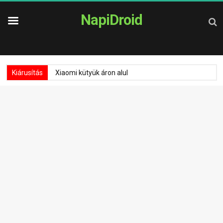
NapiDroid
Kiárusítás
Xiaomi kütyük áron alul