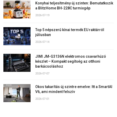
Konyhai teljesítmény új szinten: Bemutatkozik
a BlitzHome BH-228C turmixgép
2026-07-19
Top 5 népszerű kínai termék EU raktárról
júliusban
2026-07-14
JIMI JM-G3136N elektromos csavarhúzó
készlet – Kompakt segítség az otthoni
barkácsoláshoz
2026-07-07
Okos takarítás új szintre emelve: Itt a SmartAI
V6, ami mindent felszív
2026-07-01