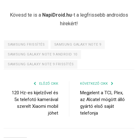
Kövesd te is a
NapiDroid.hu
-t a legfrissebb androidos
hírekért!
SAMSUNG FRISSÍTÉS
SAMSUNG GALAXY NOTE 9
SAMSUNG GALAXY NOTE 9 ANDROID 10
SAMSUNG GALAXY NOTE 9 FRISSÍTÉS
ELŐZŐ CIKK
KÖVETKEZŐ CIKK
120 Hz-es kijelzővel és
Megjelent a TCL Plex,
5x telefotó kamerával
az Alcatel mögött álló
szerelt Xiaomi mobil
gyártó első saját
jöhet
telefonja