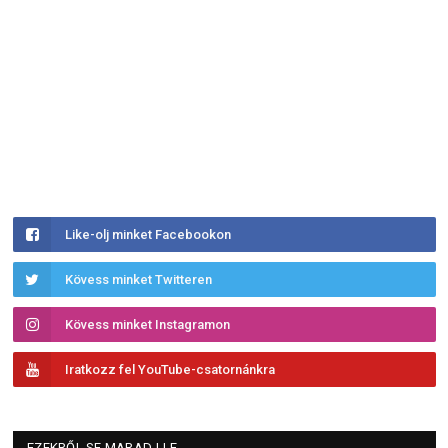
Like-olj minket Facebookon
Kövess minket Twitteren
Kövess minket Instagramon
Iratkozz fel YouTube-csatornánkra
EZEKRŐL SE MARADJ LE