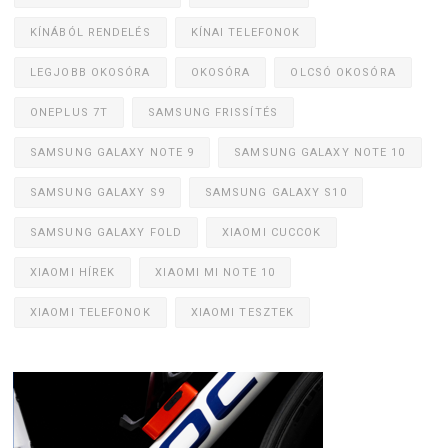
KÍNÁBÓL RENDELÉS
KÍNAI TELEFONOK
LEGJOBB OKOSÓRA
OKOSÓRA
OLCSÓ OKOSÓRA
ONEPLUS 7T
SAMSUNG FRISSÍTÉS
SAMSUNG GALAXY NOTE 9
SAMSUNG GALAXY NOTE 10
SAMSUNG GALAXY S9
SAMSUNG GALAXY S10
SAMSUNG GALAXY FOLD
XIAOMI CUCCOK
XIAOMI HÍREK
XIAOMI MI NOTE 10
XIAOMI TELEFONOK
XIAOMI TESZTEK