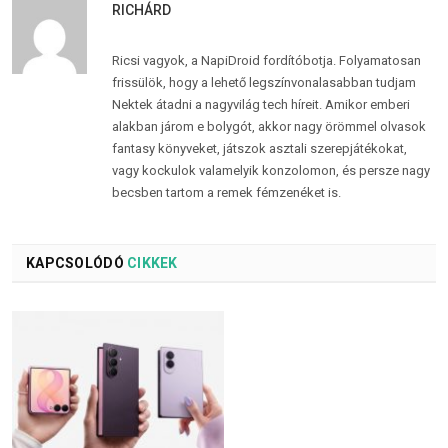
RICHÁRD
Ricsi vagyok, a NapiDroid fordítóbotja. Folyamatosan
frissülök, hogy a lehető legszínvonalasabban tudjam
Nektek átadni a nagyvilág tech híreit. Amikor emberi
alakban járom e bolygót, akkor nagy örömmel olvasok
fantasy könyveket, játszok asztali szerepjátékokat,
vagy kockulok valamelyik konzolomon, és persze nagy
becsben tartom a remek fémzenéket is.
KAPCSOLÓDÓ
CIKKEK