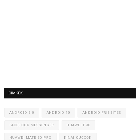
CÍMKÉK
ANDROID 9.0
ANDROID 10
ANDROID FRISSÍTÉS
FACEBOOK MESSENGER
HUAWEI P30
HUAWEI MATE 30 PRO
KÍNAI CUCCOK