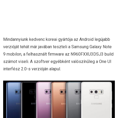
Mindannyiunk kedvenc koreai gyártója az Android legújabb
verzióját tehát már javában teszteli a Samsung Galaxy Note
9 mobilon, a felhasznált firmware az N960FXXU3DSJ3 build
számot viseli. A szoftver egyébként valószínűleg a One UI
interfész 2.0-s verzióján alapul.