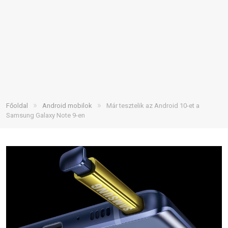
»
»
Főoldal
Android mobilok
Már tesztelik az Android 10-et a
Samsung Galaxy Note 9-en