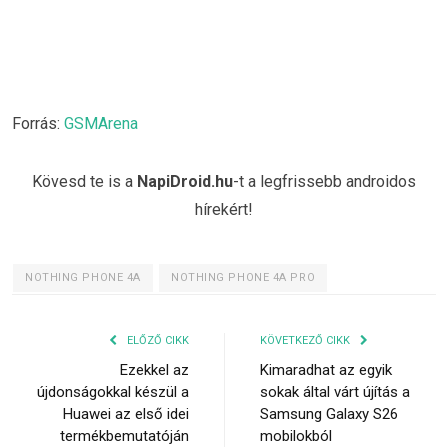
Forrás:
GSMArena
Kövesd te is a
NapiDroid.hu
-t a legfrissebb androidos
hírekért!
NOTHING PHONE 4A
NOTHING PHONE 4A PRO
ELŐZŐ CIKK
KÖVETKEZŐ CIKK
Ezekkel az
Kimaradhat az egyik
újdonságokkal készül a
sokak által várt újítás a
Huawei az első idei
Samsung Galaxy S26
termékbemutatóján
mobilokból