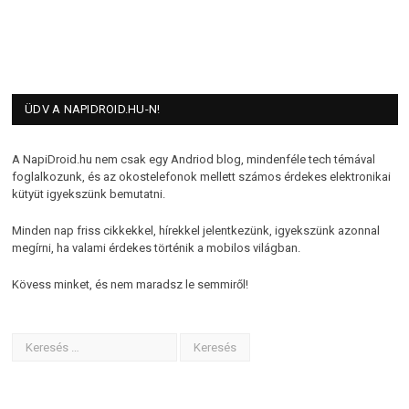
ÜDV A NAPIDROID.HU-N!
A NapiDroid.hu nem csak egy Andriod blog, mindenféle tech témával
foglalkozunk, és az okostelefonok mellett számos érdekes elektronikai
kütyüt igyekszünk bemutatni.
Minden nap friss cikkekkel, hírekkel jelentkezünk, igyekszünk azonnal
megírni, ha valami érdekes történik a mobilos világban.
Kövess minket, és nem maradsz le semmiről!