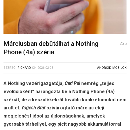
Márciusban debütálhat a Nothing
0
Phone (4a) széria
SZERZŐ:
RICHÁRD
ON
2026-02-06
ANDROID MOBILOK
A Nothing vezérigazgatója,
Carl Pei
nemrég „teljes
evolúcióként” harangozta be a Nothing Phone (4a)
szériát, de a készülékekről további konkrétumokat nem
árult el.
Yogesh Brar
szivárogtató március eleji
megjelenést jósol az újdonságoknak, amelyek
gyorsabb tárhellyel, egy picit nagyobb akkumulátorral