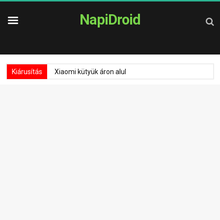
NapiDroid
Kiárusítás
Xiaomi kütyük áron alul