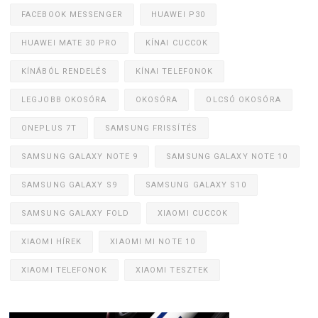
FACEBOOK MESSENGER
HUAWEI P30
HUAWEI MATE 30 PRO
KÍNAI CUCCOK
KÍNÁBÓL RENDELÉS
KÍNAI TELEFONOK
LEGJOBB OKOSÓRA
OKOSÓRA
OLCSÓ OKOSÓRA
ONEPLUS 7T
SAMSUNG FRISSÍTÉS
SAMSUNG GALAXY NOTE 9
SAMSUNG GALAXY NOTE 10
SAMSUNG GALAXY S9
SAMSUNG GALAXY S10
SAMSUNG GALAXY FOLD
XIAOMI CUCCOK
XIAOMI HÍREK
XIAOMI MI NOTE 10
XIAOMI TELEFONOK
XIAOMI TESZTEK