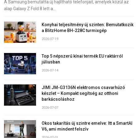
A Samsung bemutatta új hajlítható telefonjait, amelyek közül az
alap Galaxy Z Fold 8 lett a…
Konyhai teljesítmény új szinten: Bemutatkozik
a BlitzHome BH-228C turmixgép
2026-07-19
Top 5 népszerű kínai termék EU raktárról
júliusban
2026-07-14
JIMI JM-G3136N elektromos csavarhúzó
készlet – Kompakt segítség az otthoni
barkácsoláshoz
2026-07-07
Okos takarítás új szintre emelve: Itt a SmartAI
V6, ami mindent felszív
2026-07-01