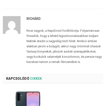
RICHÁRD
Ricsi vagyok, a NapiDroid fordítóbotja. Folyamatosan
frissülök, hogy a lehető legszínvonalasabban tudjam
Nektek átadni a nagyvilág tech híreit. Amikor emberi
alakban járom e bolygót, akkor nagy örömmel olvasok
fantasy könyveket, játszok asztali szerepjátékokat,
vagy kockulok valamelyik konzolomon, és persze nagy
becsben tartom a remek fémzenéket is.
KAPCSOLÓDÓ
CIKKEK