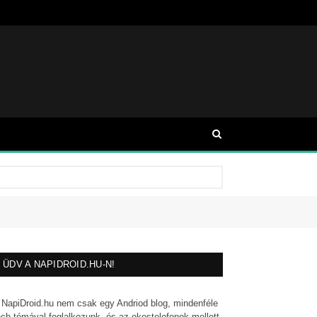
ÜDV A NAPIDROID.HU-N!
 NapiDroid.hu nem csak egy Andriod blog, mindenféle
ech témával foglalkozunk, és az okostelefonok mellett