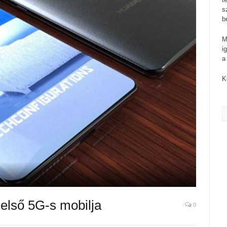
s
b
M
i
a
K
első 5G-s mobilja
0