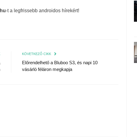
.hu
-t a legfrissebb androidos hírekért!
K
KÖVETKEZŐ CIKK
a
Előrendelhető a Bluboo S3, és napi 10
n
vásárló féláron megkapja