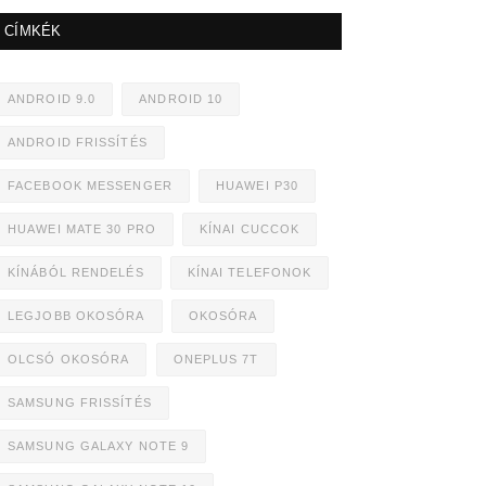
CÍMKÉK
ANDROID 9.0
ANDROID 10
ANDROID FRISSÍTÉS
FACEBOOK MESSENGER
HUAWEI P30
HUAWEI MATE 30 PRO
KÍNAI CUCCOK
KÍNÁBÓL RENDELÉS
KÍNAI TELEFONOK
LEGJOBB OKOSÓRA
OKOSÓRA
OLCSÓ OKOSÓRA
ONEPLUS 7T
SAMSUNG FRISSÍTÉS
SAMSUNG GALAXY NOTE 9