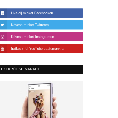
Like-olj minket Facebookon
Kövess minket Twitteren
Kövess minket Instagramon
Iratkozz fel YouTube-csatornánkra
EZEKRŐL SE MARADJ LE