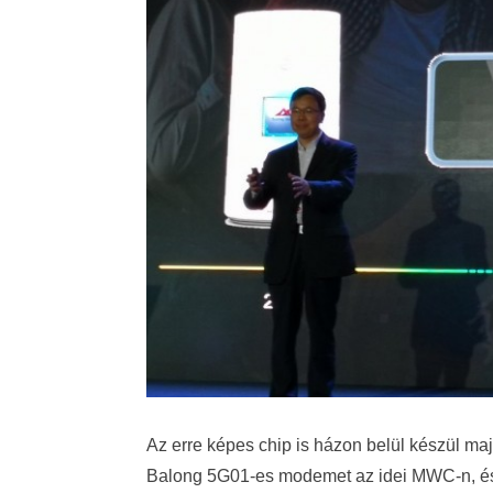
Az erre képes chip is házon belül készül maj
Balong 5G01-es modemet az idei MWC-n, és 