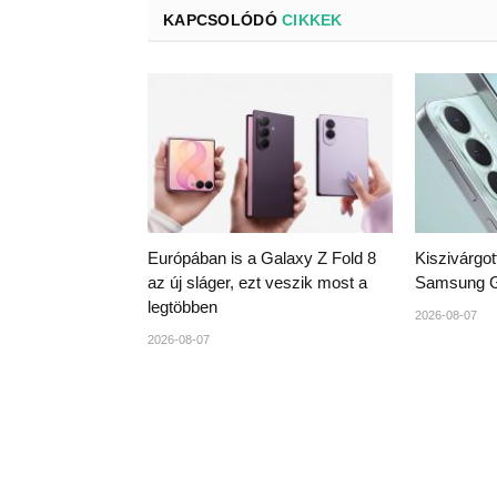
KAPCSOLÓDÓ
CIKKEK
Európában is a Galaxy Z Fold 8
Kiszivárgot
az új sláger, ezt veszik most a
Samsung G
legtöbben
2026-08-07
2026-08-07