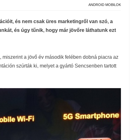
ANDROID MOBILOK
kációit, és nem csak üres marketingről van szó, a
kát, és úgy tűnik, hogy már jövőre láthatunk ezt
 miszerint a jövő év második felében dobná piacra az
táción szúrták ki, melyet a gyártó Sencsenben tartott