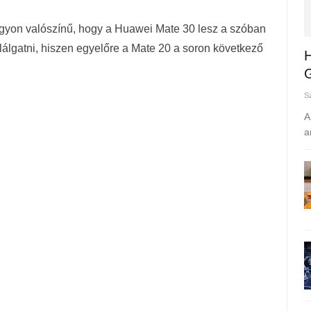
agyon valószínű, hogy a Huawei Mate 30 lesz a szóban
találgatni, hiszen egyelőre a Mate 20 a soron következő
H
G
S
A
a