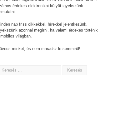
zámos érdekes elektronikai kütyüt igyekszünk
emutatni.
inden nap friss cikkekkel, hírekkel jelentkezünk,
gyekszünk azonnal megírni, ha valami érdekes történik
 mobilos világban.
övess minket, és nem maradsz le semmiről!