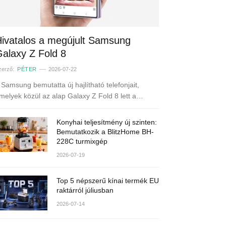
ivatalos a megújult Samsung
alaxy Z Fold 8
zerző:
PÉTER
2026-07-22
 Samsung bemutatta új hajlítható telefonjait,
melyek közül az alap Galaxy Z Fold 8 lett a…
Konyhai teljesítmény új szinten:
Bemutatkozik a BlitzHome BH-
228C turmixgép
2026-07-19
Top 5 népszerű kínai termék EU
raktárról júliusban
2026-07-14