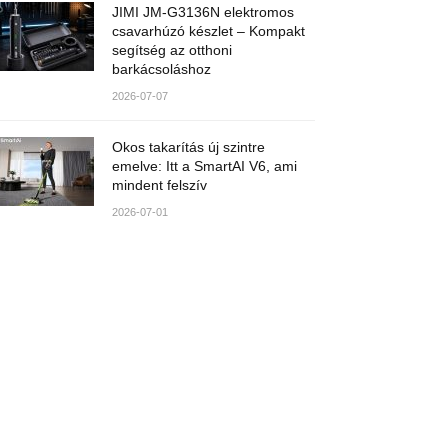
JIMI JM-G3136N elektromos
csavarhúzó készlet – Kompakt
segítség az otthoni
barkácsoláshoz
2026-07-07
Okos takarítás új szintre
emelve: Itt a SmartAI V6, ami
mindent felszív
2026-07-01