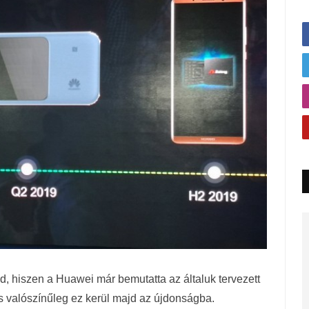
d, hiszen a Huawei már bemutatta az általuk tervezett
valószínűleg ez kerül majd az újdonságba.