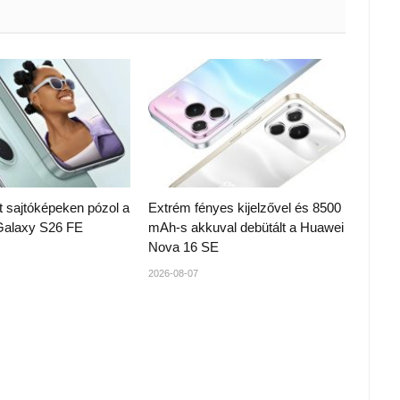
t sajtóképeken pózol a
Extrém fényes kijelzővel és 8500
alaxy S26 FE
mAh-s akkuval debütált a Huawei
Nova 16 SE
2026-08-07