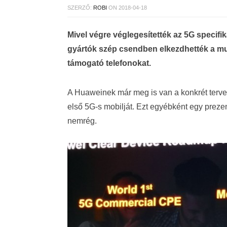
SZERZŐ:
ROBI
ON
2018-04-18
Mivel végre véglegesítették az 5G specifi
gyártók szép csendben elkezdhették a mun
támogató telefonokat.
A Huaweinek már meg is van a konkrét terve,
első 5G-s mobilját. Ezt egyébként egy prezen
nemrég.