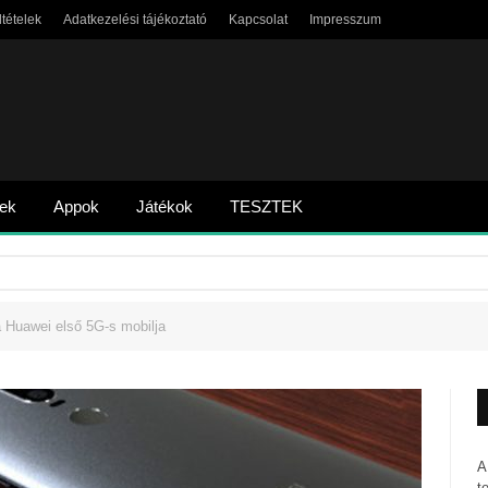
ltételek
Adatkezelési tájékoztató
Kapcsolat
Impresszum
tek
Appok
Játékok
TESZTEK
a Huawei első 5G-s mobilja
A
t