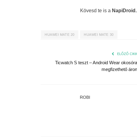
Kövesd te is a
NapiDroid
HUAWEI MATE 20
HUAWEI MATE 30
ELŐZŐ CIK
Ticwatch S teszt – Android Wear okosór
megfizethető áro
ROBI