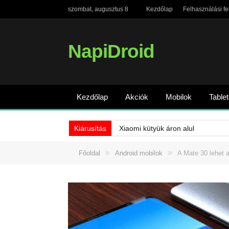
szombat, augusztus 8
Kezdőlap
Felhasználási fe
NapiDroid
Kezdőlap
Akciók
Mobilok
Table
Kiárusítás
Xiaomi kütyük áron alul
»
»
Főoldal
Android mobilok
A Mate 30 lehet 