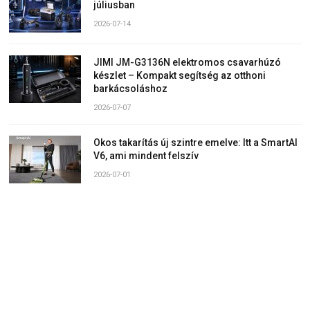
júliusban
2026-07-14
JIMI JM-G3136N elektromos csavarhúzó
készlet – Kompakt segítség az otthoni
barkácsoláshoz
2026-07-07
Okos takarítás új szintre emelve: Itt a SmartAI
V6, ami mindent felszív
2026-07-01