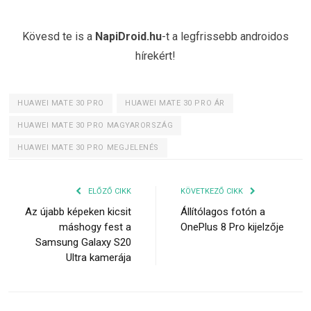
Kövesd te is a
NapiDroid.hu
-t a legfrissebb androidos
hírekért!
HUAWEI MATE 30 PRO
HUAWEI MATE 30 PRO ÁR
HUAWEI MATE 30 PRO MAGYARORSZÁG
HUAWEI MATE 30 PRO MEGJELENÉS
ELŐZŐ CIKK
KÖVETKEZŐ CIKK
Az újabb képeken kicsit
Állítólagos fotón a
máshogy fest a
OnePlus 8 Pro kijelzője
Samsung Galaxy S20
Ultra kamerája