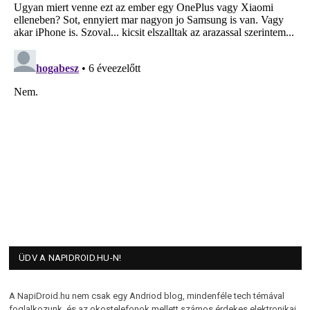
ÜDV A NAPIDROID.HU-N!
A NapiDroid.hu nem csak egy Andriod blog, mindenféle tech témával
foglalkozunk, és az okostelefonok mellett számos érdekes elektronikai