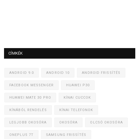
CÍMKÉK
ANDROID 9.0
ANDROID 10
ANDROID FRISSÍTÉS
FACEBOOK MESSENGER
HUAWEI P30
HUAWEI MATE 30 PRO
KÍNAI CUCCOK
KÍNÁBÓL RENDELÉS
KÍNAI TELEFONOK
LEGJOBB OKOSÓRA
OKOSÓRA
OLCSÓ OKOSÓRA
ONEPLUS 7T
SAMSUNG FRISSÍTÉS