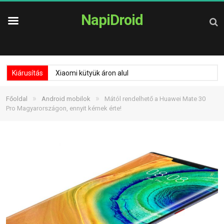
NapiDroid
Kiárusítás
Xiaomi kütyük áron alul
»
»
Főoldal
Android mobilok
Mától rendelhető a Huawei Mate 30
Pro Magyarországon, ennyit kérnek érte!