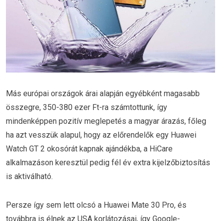
Más európai országok árai alapján egyébként magasabb
összegre, 350-380 ezer Ft-ra számtottunk, így
mindenképpen pozitív meglepetés a magyar árazás, főleg
ha azt vesszük alapul, hogy az előrendelők egy Huawei
Watch GT 2 okosórát kapnak ajándékba, a HiCare
alkalmazáson keresztül pedig fél év extra kijelzőbiztosítás
is aktiválható.
Persze így sem lett olcsó a Huawei Mate 30 Pro, és
továbbra is élnek az USA korlátozásai, így Google-