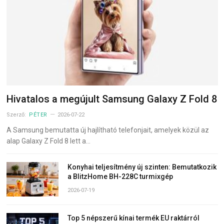
Hivatalos a megújult Samsung Galaxy Z Fold 8
Szerző:
PÉTER
2026-07-22
A Samsung bemutatta új hajlítható telefonjait, amelyek közül az
alap Galaxy Z Fold 8 lett a…
Konyhai teljesítmény új szinten: Bemutatkozik
a BlitzHome BH-228C turmixgép
2026-07-19
Top 5 népszerű kínai termék EU raktárról