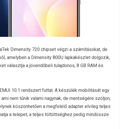
aTek Dimensity 720 chipset végzi a számításokat, de
kből, amelyben a Dimensity 800U lapkakészlet dolgozik,
iket választja a jövendőbeli tulajdonos, 8 GB RAM és
MUI 10.1 rendszert futtat. A készülék mobilitását egy
 ami nem tűnik valami nagynak, de mentségére szóljon,
elynek köszönhetően a megfelelő adapter elvileg teljes
hatja a telepet, a teljes töltöttséghez pedig mindössze