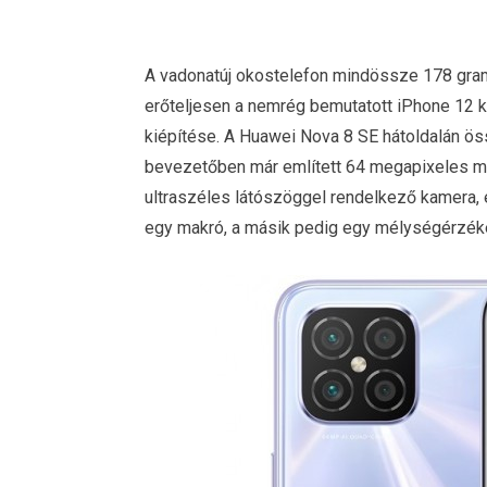
A vadonatúj okostelefon mindössze 178 gra
erőteljesen a nemrég bemutatott iPhone 12 k
kiépítése. A Huawei Nova 8 SE hátoldalán ös
bevezetőben már említett 64 megapixeles mo
ultraszéles látószöggel rendelkező kamera, 
egy makró, a másik pedig egy mélységérzék