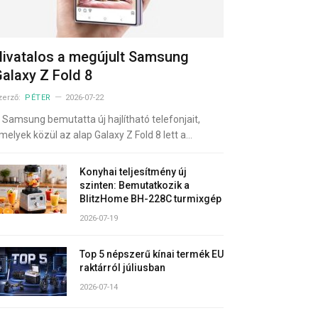
ivatalos a megújult Samsung
alaxy Z Fold 8
zerző:
PÉTER
2026-07-22
 Samsung bemutatta új hajlítható telefonjait,
melyek közül az alap Galaxy Z Fold 8 lett a…
Konyhai teljesítmény új
szinten: Bemutatkozik a
BlitzHome BH-228C turmixgép
2026-07-19
Top 5 népszerű kínai termék EU
raktárról júliusban
2026-07-14