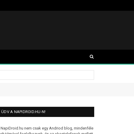
ÜDV A NAPIDROID.HU-N!
 NapiDroid.hu nem csak egy Andriod blog, mindenféle
ech témával foglalkozunk, és az okostelefonok mellett