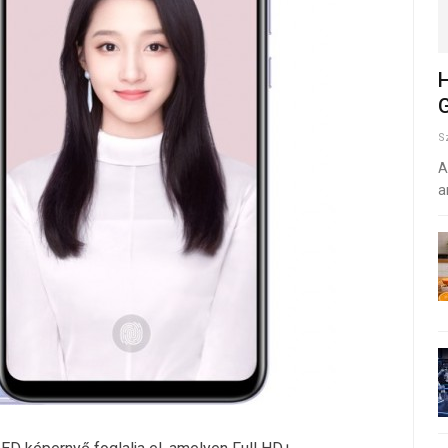
H
G
S
A
a