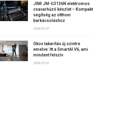
JIMI JM-G3136N elektromos
csavarhúzó készlet – Kompakt
segítség az otthoni
barkácsoláshoz
2026-07-07
Okos takarítás új szintre
emelve: Itt a SmartAI V6, ami
mindent felszív
2026-07-01