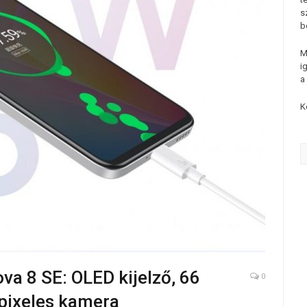
s
b
M
i
a
K
a 8 SE: OLED kijelző, 66
0
apixeles kamera