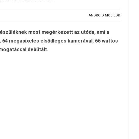
ANDROID MOBILOK
 készüléknek most megérkezett az utóda, ami a
ék 64 megapixeles elsődleges kamerával, 66 wattos
ámogatással debütált.