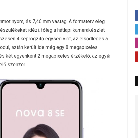
mmot nyom, és 7,46 mm vastag. A formaterv elég
észülékeket idézi, főleg a hátlapi kamerakészlet
szesen 4 képrögzítő egység virít, az elsődleges a
dul, aztán került ide még egy 8 megapixeles
és két egyenként 2 megapixeles érzékelő, az egyik
elő szenzor.