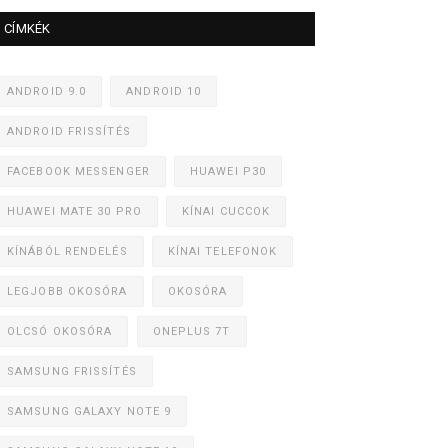
CÍMKÉK
ANDROID 9.0
ANDROID 10
ANDROID FRISSÍTÉS
FACEBOOK MESSENGER
HUAWEI P30
HUAWEI MATE 30 PRO
KÍNAI CUCCOK
KÍNÁBÓL RENDELÉS
KÍNAI TELEFONOK
LEGJOBB OKOSÓRA
OKOSÓRA
OLCSÓ OKOSÓRA
ONEPLUS 7T
SAMSUNG FRISSÍTÉS
SAMSUNG GALAXY NOTE 9