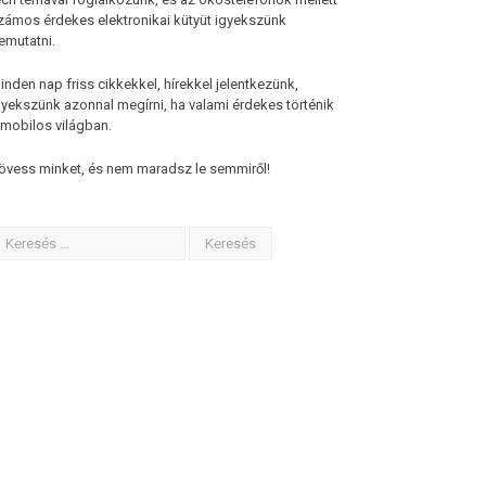
zámos érdekes elektronikai kütyüt igyekszünk
emutatni.
inden nap friss cikkekkel, hírekkel jelentkezünk,
gyekszünk azonnal megírni, ha valami érdekes történik
 mobilos világban.
övess minket, és nem maradsz le semmiről!