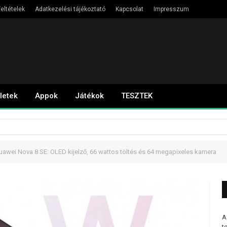
eltételek
Adatkezelési tájékoztató
Kapcsolat
Impresszum
letek
Appok
Játékok
TESZTEK
awei Nova 8 SE: OLED kijelző, 66 wattos töltés és 64 megapixeles kamera
A
t