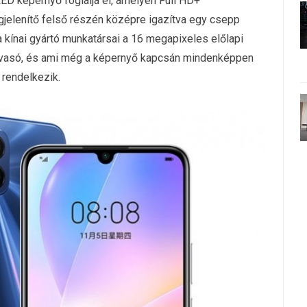
ED képernyő foglalja el, amelyen Full HD+
gjelenítő felső részén középre igazítva egy csepp
a kínai gyártó munkatársai a 16 megapixeles előlapi
t-olvasó, és ami még a képernyő kapcsán mindenképpen
rendelkezik.