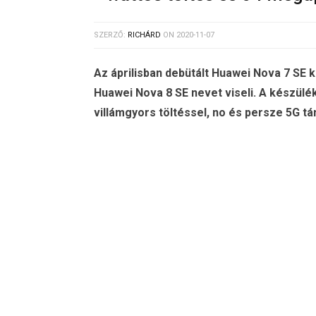
SZERZŐ:
RICHÁRD
ON
2020-11-07
Az áprilisban debütált Huawei Nova 7 SE
Huawei Nova 8 SE nevet viseli. A készül
villámgyors töltéssel, no és persze 5G t