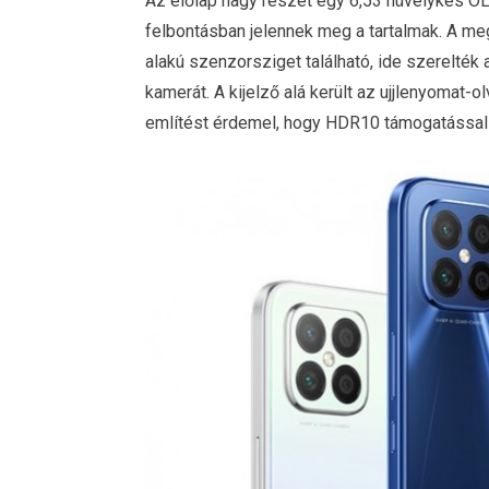
Az előlap nagy részét egy 6,53 hüvelykes OL
felbontásban jelennek meg a tartalmak. A me
alakú szenzorsziget található, ide szerelték 
kamerát. A kijelző alá került az ujjlenyoma
említést érdemel, hogy HDR10 támogatással 