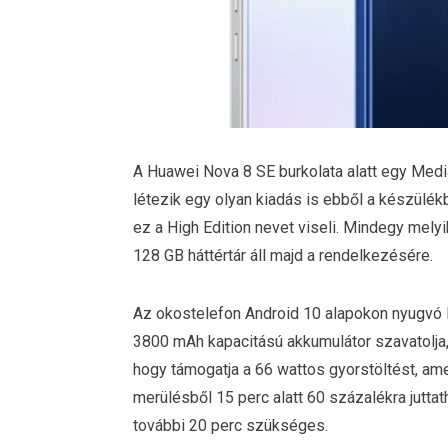
A Huawei Nova 8 SE burkolata alatt egy Medi
létezik egy olyan kiadás is ebből a készülé
ez a High Edition nevet viseli. Mindegy mely
128 GB háttértár áll majd a rendelkezésére.
Az okostelefon Android 10 alapokon nyugvó E
3800 mAh kapacitású akkumulátor szavatolja,
hogy támogatja a 66 wattos gyorstöltést, am
merülésből 15 perc alatt 60 százalékra juttat
további 20 perc szükséges.