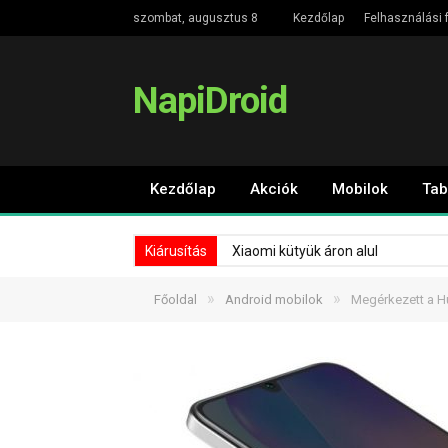
szombat, augusztus 8
Kezdőlap
Felhasználási f
NapiDroid
Kezdőlap
Akciók
Mobilok
Tab
Kiárusítás
Xiaomi kütyük áron alul
»
»
Főoldal
Android mobilok
Megérkezett a Hu