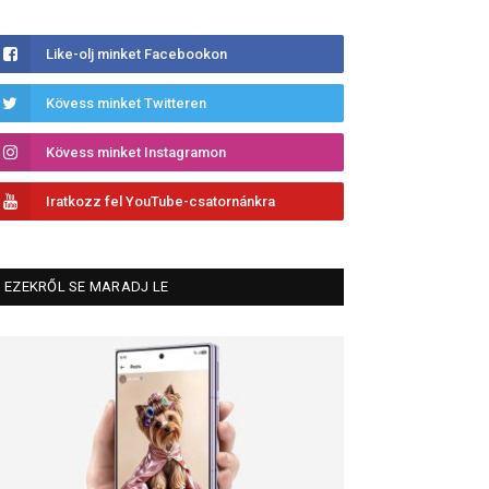
Like-olj minket Facebookon
Kövess minket Twitteren
Kövess minket Instagramon
Iratkozz fel YouTube-csatornánkra
EZEKRŐL SE MARADJ LE