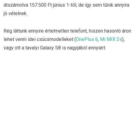
átszámolva 157.500 Ft június 1-től, de így sem tűnik annyira
jó vételnek.
Rég láttunk ennyire értelmetlen telefont, hiszen hasonló áron
lehet venni idei csúcsmodelleket (
OnePlus 6
,
Mi MIX 2s
),
vagy ott a tavalyi Galaxy S8 is nagyjából ennyiért.