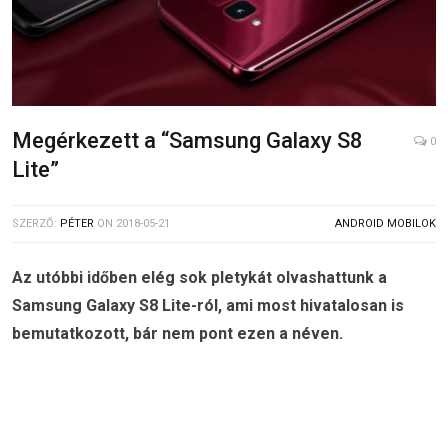
Megérkezett a “Samsung Galaxy S8
0
Lite”
SZERZŐ:
PÉTER
ON
2018-05-21
ANDROID MOBILOK
Az utóbbi időben elég sok pletykát olvashattunk a
Samsung Galaxy S8 Lite-ról, ami most hivatalosan is
bemutatkozott, bár nem pont ezen a néven.