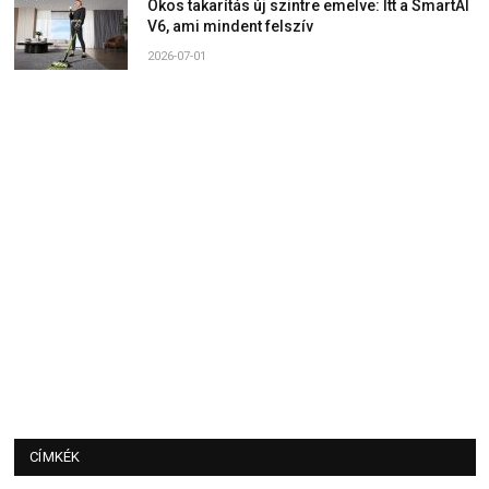
Okos takarítás új szintre emelve: Itt a SmartAI
V6, ami mindent felszív
2026-07-01
CÍMKÉK