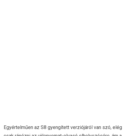
Egyértelműen az S8 gyengített verziójáról van szó, elég
csak ránézni az ujjlenyomat-olvasó elhelyezésére, ám a