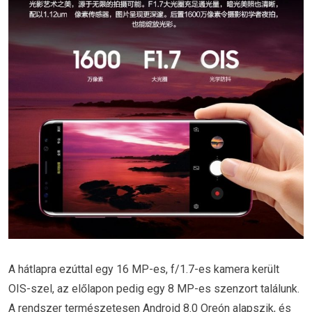
A hátlapra ezúttal egy 16 MP-es, f/1.7-es kamera került
OIS-szel, az előlapon pedig egy 8 MP-es szenzort találunk.
A rendszer természetesen Android 8.0 Oreón alapszik, és