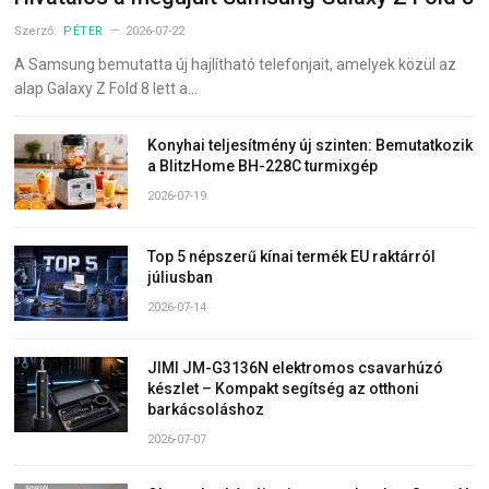
Szerző:
PÉTER
2026-07-22
A Samsung bemutatta új hajlítható telefonjait, amelyek közül az
alap Galaxy Z Fold 8 lett a…
Konyhai teljesítmény új szinten: Bemutatkozik
a BlitzHome BH-228C turmixgép
2026-07-19
Top 5 népszerű kínai termék EU raktárról
júliusban
2026-07-14
JIMI JM-G3136N elektromos csavarhúzó
készlet – Kompakt segítség az otthoni
barkácsoláshoz
2026-07-07