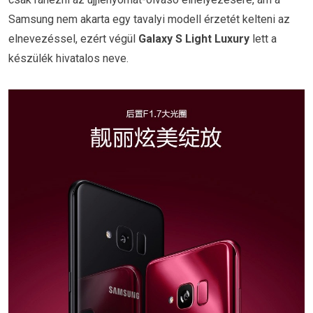
Samsung nem akarta egy tavalyi modell érzetét kelteni az
elnevezéssel, ezért végül
Galaxy S Light Luxury
lett a
készülék hivatalos neve.