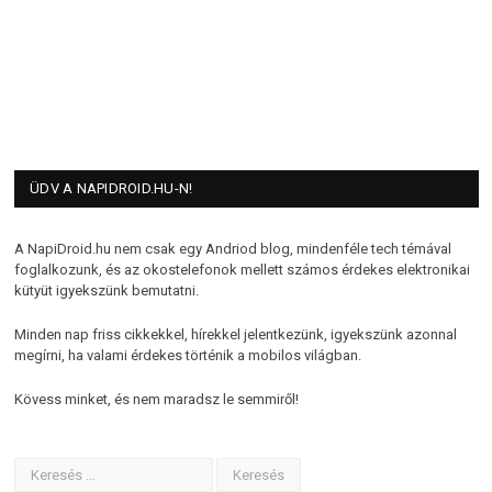
ÜDV A NAPIDROID.HU-N!
A NapiDroid.hu nem csak egy Andriod blog, mindenféle tech témával
foglalkozunk, és az okostelefonok mellett számos érdekes elektronikai
kütyüt igyekszünk bemutatni.
Minden nap friss cikkekkel, hírekkel jelentkezünk, igyekszünk azonnal
megírni, ha valami érdekes történik a mobilos világban.
Kövess minket, és nem maradsz le semmiről!