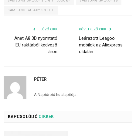
SAMSUNG GALAXY S LIGHT LUXURY
SAMSUNG GALAXY S8
SAMSUNG GALAXY S8 LITE
ELŐZŐ CIKK
KÖVETKEZŐ CIKK
Anet A8 3D nyomtató
Leárazott Leagoo
EU raktárból kedvező
mobilok az Aliexpress
áron
oldalán
PÉTER
A Napidroid.hu alapítója.
KAPCSOLÓDÓ
CIKKEK