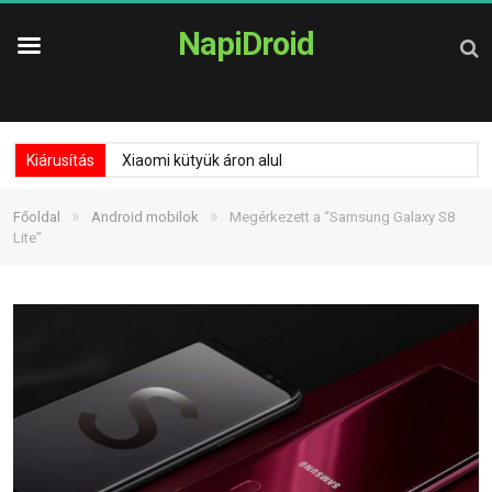
NapiDroid
Kiárusítás
Xiaomi kütyük áron alul
»
»
Főoldal
Android mobilok
Megérkezett a “Samsung Galaxy S8
Lite”