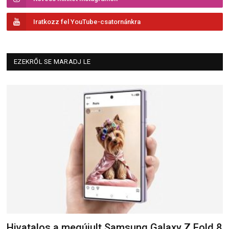
Iratkozz fel YouTube-csatornánkra
EZEKRŐL SE MARADJ LE
Hivatalos a megújult Samsung Galaxy Z Fold 8