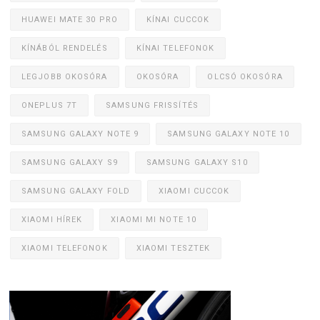
HUAWEI MATE 30 PRO
KÍNAI CUCCOK
KÍNÁBÓL RENDELÉS
KÍNAI TELEFONOK
LEGJOBB OKOSÓRA
OKOSÓRA
OLCSÓ OKOSÓRA
ONEPLUS 7T
SAMSUNG FRISSÍTÉS
SAMSUNG GALAXY NOTE 9
SAMSUNG GALAXY NOTE 10
SAMSUNG GALAXY S9
SAMSUNG GALAXY S10
SAMSUNG GALAXY FOLD
XIAOMI CUCCOK
XIAOMI HÍREK
XIAOMI MI NOTE 10
XIAOMI TELEFONOK
XIAOMI TESZTEK