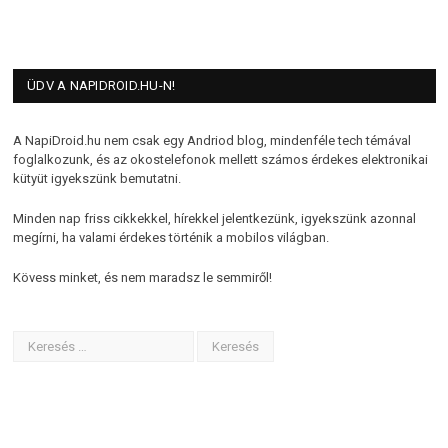
ÜDV A NAPIDROID.HU-N!
A NapiDroid.hu nem csak egy Andriod blog, mindenféle tech témával
foglalkozunk, és az okostelefonok mellett számos érdekes elektronikai
kütyüt igyekszünk bemutatni.
Minden nap friss cikkekkel, hírekkel jelentkezünk, igyekszünk azonnal
megírni, ha valami érdekes történik a mobilos világban.
Kövess minket, és nem maradsz le semmiről!