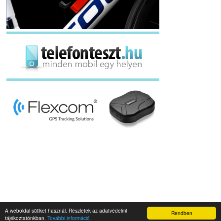
A weboldal sütiket használ. Részletek az adatvédelmi
Rendben
Napidroid.hu 2019
tájékoztatónkban.
További információ