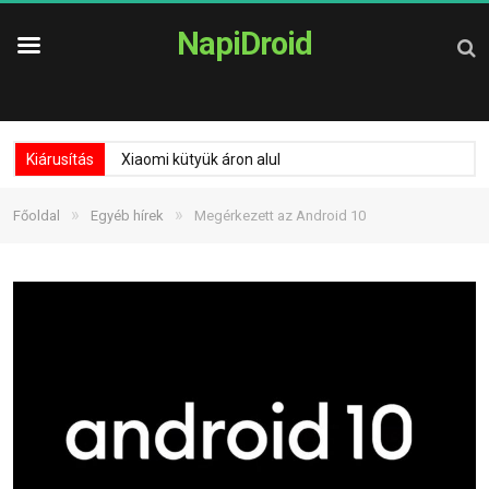
NapiDroid
Kiárusítás
Xiaomi kütyük áron alul
»
»
Főoldal
Egyéb hírek
Megérkezett az Android 10