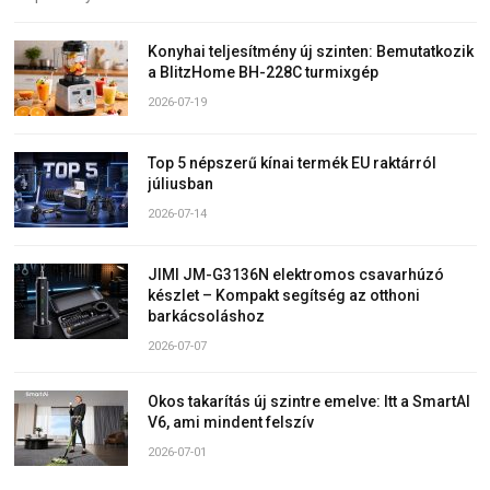
Konyhai teljesítmény új szinten: Bemutatkozik
a BlitzHome BH-228C turmixgép
2026-07-19
Top 5 népszerű kínai termék EU raktárról
júliusban
2026-07-14
JIMI JM-G3136N elektromos csavarhúzó
készlet – Kompakt segítség az otthoni
barkácsoláshoz
2026-07-07
Okos takarítás új szintre emelve: Itt a SmartAI
V6, ami mindent felszív
2026-07-01