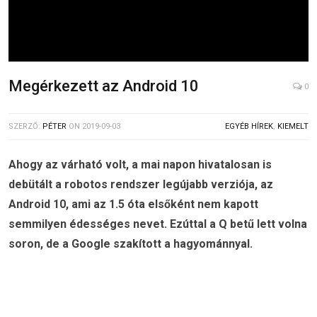
Megérkezett az Android 10
0
SZERZŐ:
PÉTER
ON
2019-09-03
EGYÉB HÍREK
,
KIEMELT
Ahogy az várható volt, a mai napon hivatalosan is
debütált a robotos rendszer legújabb verziója, az
Android 10, ami az 1.5 óta elsőként nem kapott
semmilyen édességes nevet. Ezúttal a Q betű lett volna
soron, de a Google szakított a hagyománnyal.