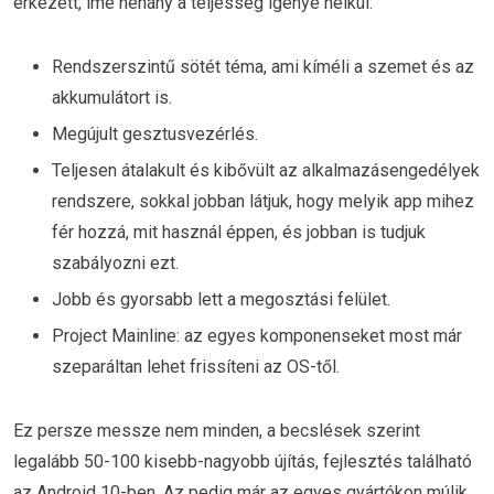
érkezett, íme néhány a teljesség igénye nélkül:
Rendszerszintű sötét téma, ami kíméli a szemet és az
akkumulátort is.
Megújult gesztusvezérlés.
Teljesen átalakult és kibővült az alkalmazásengedélyek
rendszere, sokkal jobban látjuk, hogy melyik app mihez
fér hozzá, mit használ éppen, és jobban is tudjuk
szabályozni ezt.
Jobb és gyorsabb lett a megosztási felület.
Project Mainline: az egyes komponenseket most már
szeparáltan lehet frissíteni az OS-től.
Ez persze messze nem minden, a becslések szerint
legalább 50-100 kisebb-nagyobb újítás, fejlesztés található
az Android 10-ben. Az pedig már az egyes gyártókon múlik,