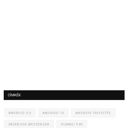
CÍMKÉK
ANDROID 9.0
ANDROID 10
ANDROID FRISSÍTÉS
FACEBOOK MESSENGER
HUAWEI P30