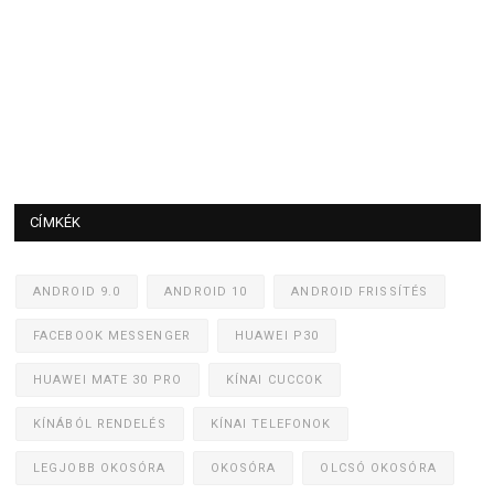
CÍMKÉK
ANDROID 9.0
ANDROID 10
ANDROID FRISSÍTÉS
FACEBOOK MESSENGER
HUAWEI P30
HUAWEI MATE 30 PRO
KÍNAI CUCCOK
KÍNÁBÓL RENDELÉS
KÍNAI TELEFONOK
LEGJOBB OKOSÓRA
OKOSÓRA
OLCSÓ OKOSÓRA