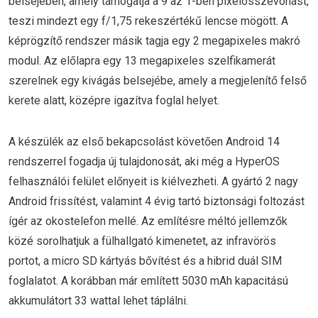
belsejében, amely támogatja a 9 az 1-ben pixelösszevonást,
teszi mindezt egy f/1,75 rekeszértékű lencse mögött. A
képrögzítő rendszer másik tagja egy 2 megapixeles makró
modul. Az előlapra egy 13 megapixeles szelfikamerát
szerelnek egy kivágás belsejébe, amely a megjelenítő felső
kerete alatt, középre igazítva foglal helyet.
A készülék az első bekapcsolást követően Android 14
rendszerrel fogadja új tulajdonosát, aki még a HyperOS
felhasználói felület előnyeit is kiélvezheti. A gyártó 2 nagy
Android frissítést, valamint 4 évig tartó biztonsági foltozást
ígér az okostelefon mellé. Az említésre méltó jellemzők
közé sorolhatjuk a fülhallgató kimenetet, az infravörös
portot, a micro SD kártyás bővítést és a hibrid duál SIM
foglalatot. A korábban már említett 5030 mAh kapacitású
akkumulátort 33 wattal lehet táplálni.