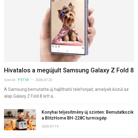
Hivatalos a megújult Samsung Galaxy Z Fold 8
Szerző:
PÉTER
2026-07-22
A Samsung bemutatta új hajlítható telefonjait, amelyek közül az
alap Galaxy Z Fold 8 lett a…
Konyhai teljesítmény új szinten: Bemutatkozik
a BlitzHome BH-228C turmixgép
2026-07-19