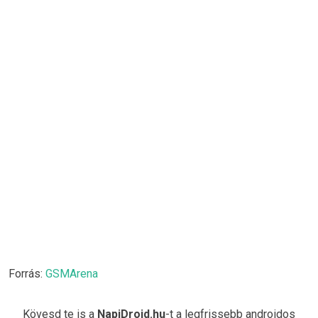
Forrás:
GSMArena
Kövesd te is a
NapiDroid.hu
-t a legfrissebb androidos