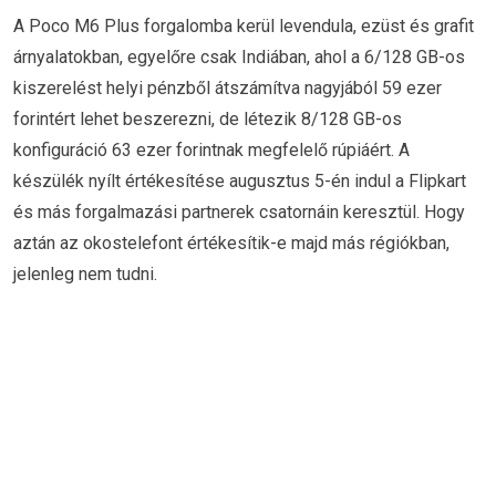
A Poco M6 Plus forgalomba kerül levendula, ezüst és grafit
árnyalatokban, egyelőre csak Indiában, ahol a 6/128 GB-os
kiszerelést helyi pénzből átszámítva nagyjából 59 ezer
forintért lehet beszerezni, de létezik 8/128 GB-os
konfiguráció 63 ezer forintnak megfelelő rúpiáért. A
készülék nyílt értékesítése augusztus 5-én indul a Flipkart
és más forgalmazási partnerek csatornáin keresztül. Hogy
aztán az okostelefont értékesítik-e majd más régiókban,
jelenleg nem tudni.