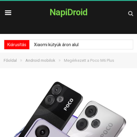
NapiDroid
Kiárusítás
Xiaomi kütyük áron alul
»
»
Főoldal
Android mobilok
Megérkezett a Poco M6 Plus