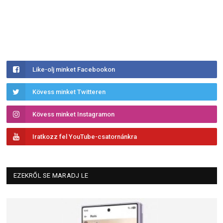
Like-olj minket Facebookon
Kövess minket Twitteren
Kövess minket Instagramon
Iratkozz fel YouTube-csatornánkra
EZEKRŐL SE MARADJ LE