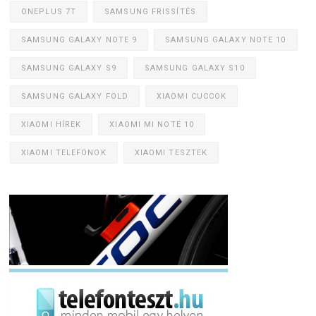
ONEPLUS 7T
SAMSUNG FRISSÍTÉS
SAMSUNG GALAXY NOTE 9
SAMSUNG GALAXY NOTE 10
SAMSUNG GALAXY S9
SAMSUNG GALAXY S10
SAMSUNG GALAXY FOLD
XIAOMI CUCCOK
XIAOMI HÍREK
XIAOMI MI NOTE 10
XIAOMI TELEFONOK
XIAOMI TESZTEK