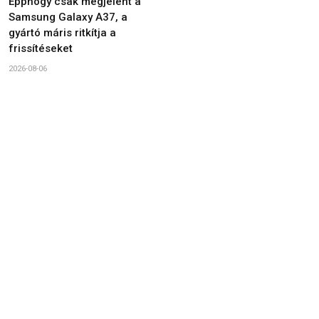
Épphogy csak megjelent a
Samsung Galaxy A37, a
gyártó máris ritkítja a
frissítéseket
2026-08-06