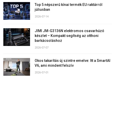
Top 5 népszerű kínai termék EU raktárról
júliusban
2026-07-14
JIMI JM-G3136N elektromos csavarhúzó
készlet – Kompakt segítség az otthoni
barkácsoláshoz
2026-07-07
Okos takarítás új szintre emelve: Itt a SmartAI
V6, ami mindent felszív
2026-07-01