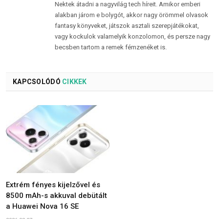
Nektek átadni a nagyvilág tech híreit. Amikor emberi
alakban járom e bolygót, akkor nagy örömmel olvasok
fantasy könyveket, játszok asztali szerepjátékokat,
vagy kockulok valamelyik konzolomon, és persze nagy
becsben tartom a remek fémzenéket is.
KAPCSOLÓDÓ
CIKKEK
Extrém fényes kijelzővel és
8500 mAh-s akkuval debütált
a Huawei Nova 16 SE