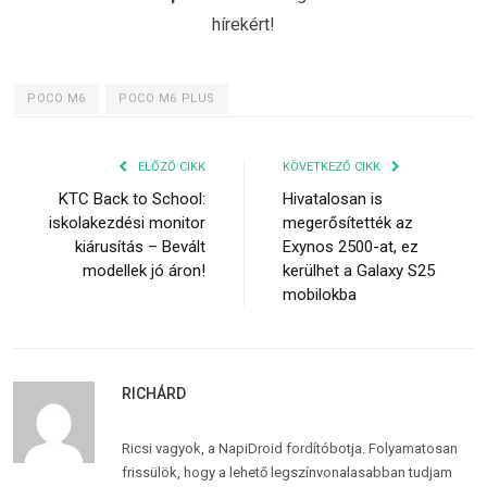
hírekért!
POCO M6
POCO M6 PLUS
ELŐZŐ CIKK
KÖVETKEZŐ CIKK
KTC Back to School:
Hivatalosan is
iskolakezdési monitor
megerősítették az
kiárusítás – Bevált
Exynos 2500-at, ez
modellek jó áron!
kerülhet a Galaxy S25
mobilokba
RICHÁRD
Ricsi vagyok, a NapiDroid fordítóbotja. Folyamatosan
frissülök, hogy a lehető legszínvonalasabban tudjam