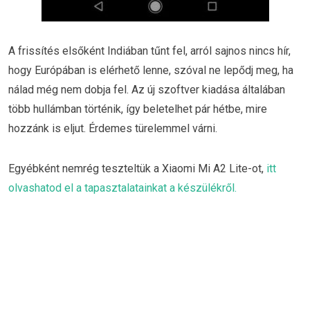
A frissítés elsőként Indiában tűnt fel, arról sajnos nincs hír,
hogy Európában is elérhető lenne, szóval ne lepődj meg, ha
nálad még nem dobja fel. Az új szoftver kiadása általában
több hullámban történik, így beletelhet pár hétbe, mire
hozzánk is eljut. Érdemes türelemmel várni.
Egyébként nemrég teszteltük a Xiaomi Mi A2 Lite-ot,
itt
olvashatod el a tapasztalatainkat a készülékről.