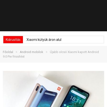
Kiárusítás
Xiaomi kütyük áron alul
»
»
Főoldal
Android mobilok
Újabb olcsó Xiaomi kapott Android
9.0 Pie frissítést