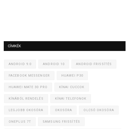
CÍMKÉK
ANDROID 9.0
ANDROID 10
ANDROID FRISSÍTÉS
FACEBOOK MESSENGER
HUAWEI P30
HUAWEI MATE 30 PRO
KÍNAI CUCCOK
KÍNÁBÓL RENDELÉS
KÍNAI TELEFONOK
LEGJOBB OKOSÓRA
OKOSÓRA
OLCSÓ OKOSÓRA
ONEPLUS 7T
SAMSUNG FRISSÍTÉS