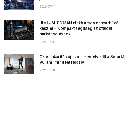
2026-07-14
JIMI JM-G3136N elektromos csavarhúzó
készlet – Kompakt segítség az otthoni
barkácsoláshoz
2026-07-07
Okos takarítás új szintre emelve: Itt a SmartAI
V6, ami mindent felszív
2026-07-01