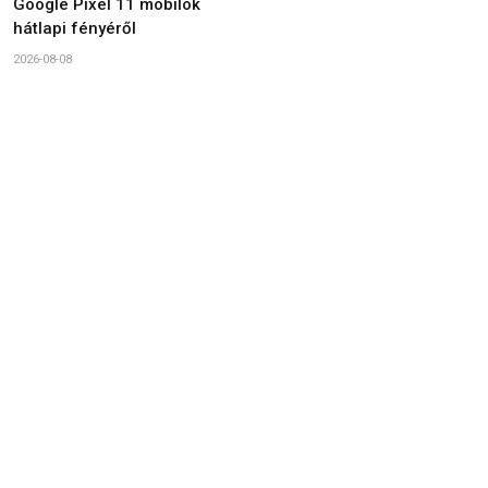
Google Pixel 11 mobilok
hátlapi fényéről
2026-08-08