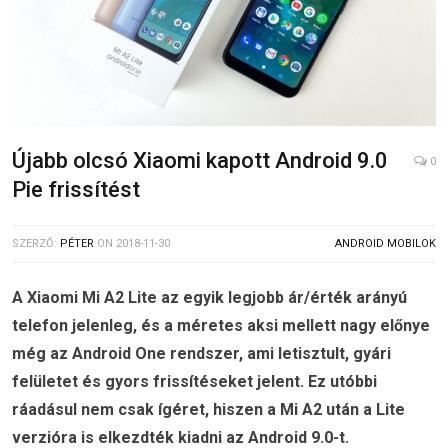
Újabb olcsó Xiaomi kapott Android 9.0
0
Pie frissítést
SZERZŐ:
PÉTER
ON
2018-11-30
ANDROID MOBILOK
A Xiaomi Mi A2 Lite az egyik legjobb ár/érték arányú
telefon jelenleg, és a méretes aksi mellett nagy előnye
még az Android One rendszer, ami letisztult, gyári
felületet és gyors frissítéseket jelent. Ez utóbbi
ráadásul nem csak ígéret, hiszen a Mi A2 után a Lite
verzióra is elkezdték kiadni az Android 9.0-t.