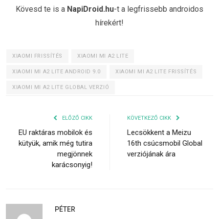
Kövesd te is a
NapiDroid.hu
-t a legfrissebb androidos
hírekért!
XIAOMI FRISSÍTÉS
XIAOMI MI A2 LITE
XIAOMI MI A2 LITE ANDROID 9.0
XIAOMI MI A2 LITE FRISSÍTÉS
XIAOMI MI A2 LITE GLOBAL VERZIÓ
ELŐZŐ CIKK
KÖVETKEZŐ CIKK
EU raktáras mobilok és
Lecsökkent a Meizu
kütyük, amik még tutira
16th csúcsmobil Global
megjönnek
verziójának ára
karácsonyig!
PÉTER