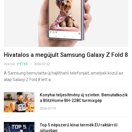
Hivatalos a megújult Samsung Galaxy Z Fold 8
Szerző:
PÉTER
2026-07-22
A Samsung bemutatta új hajlítható telefonjait, amelyek közül az
alap Galaxy Z Fold 8 lett a…
Konyhai teljesítmény új szinten: Bemutatkozik
a BlitzHome BH-228C turmixgép
2026-07-19
Top 5 népszerű kínai termék EU raktárról
júliusban