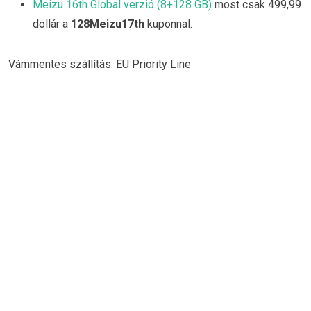
Meizu 16th Global verzió (8+128 GB)
most csak 499,99
dollár a
128Meizu17th
kuponnal.
Vámmentes szállítás: EU Priority Line