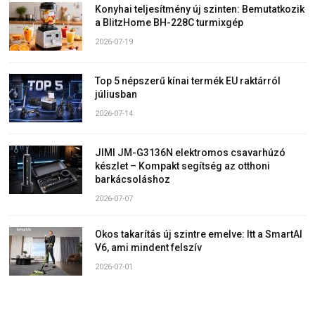
Konyhai teljesítmény új szinten: Bemutatkozik
a BlitzHome BH-228C turmixgép
2026-07-19
Top 5 népszerű kínai termék EU raktárról
júliusban
2026-07-14
JIMI JM-G3136N elektromos csavarhúzó
készlet – Kompakt segítség az otthoni
barkácsoláshoz
2026-07-07
Okos takarítás új szintre emelve: Itt a SmartAI
V6, ami mindent felszív
2026-07-01