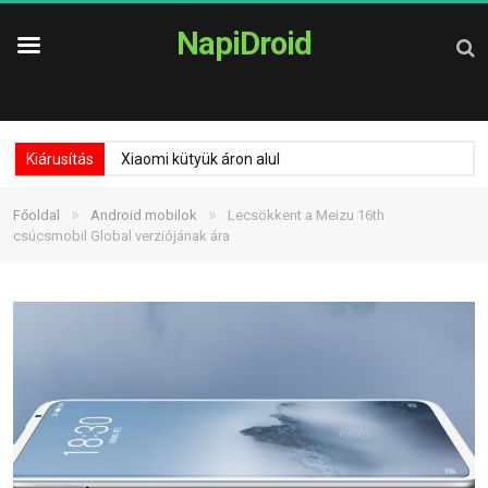
NapiDroid
Kiárusítás
Xiaomi kütyük áron alul
»
»
Főoldal
Android mobilok
Lecsökkent a Meizu 16th
csúcsmobil Global verziójának ára