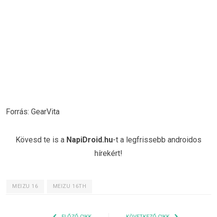
Forrás: GearVita
Kövesd te is a
NapiDroid.hu
-t a legfrissebb androidos
hírekért!
MEIZU 16
MEIZU 16TH
ELŐZŐ CIKK
KÖVETKEZŐ CIKK