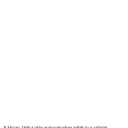
A Meizu 16th-t idén augusztusban adták ki a vállalat