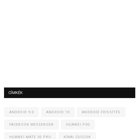
CÍMKÉK
ANDROID 9.0
ANDROID 10
ANDROID FRISSÍTÉS
FACEBOOK MESSENGER
HUAWEI P30
HUAWEI MATE 30 PRO
KÍNAI CUCCOK