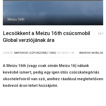
Meizu 16th
Lecsökkent a Meizu 16th csúcsmobil
0
Global verziójának ára
SZERZŐ:
NAPIDROID (SZPONZORÁLT CIKK)
ON
2018-11-30
ANDROID MOBILOK
A Meizu 16th (vagy csak simán Meizu 16) nálunk
kevésbé ismert, pedig egy igen ütős csúcskategóriás
okostelefonról van szó, amihez ráadásul meglehetősen
kedvező áron lehet hozzájutni.