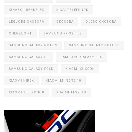
KÍNÁBÓL RENDELÉS
KÍNAI TELEFONOK
LEGJOBB OKOSÓRA
OKOSÓRA
OLCSÓ OKOSÓRA
ONEPLUS 7T
SAMSUNG FRISSÍTÉS
SAMSUNG GALAXY NOTE 9
SAMSUNG GALAXY NOTE 10
SAMSUNG GALAXY S9
SAMSUNG GALAXY S10
SAMSUNG GALAXY FOLD
XIAOMI CUCCOK
XIAOMI HÍREK
XIAOMI MI NOTE 10
XIAOMI TELEFONOK
XIAOMI TESZTEK