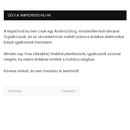
ÜDV A NAPIDROID.HU-N!
A NapiDroid.hu nem csak egy Andriod blog, mindenféle tech témával
foglalkozunk, és az okostelefonok mellett számos érdekes elektronikai
kütyüt igyekszünk bemutatni.
Minden nap friss cikkekkel, hírekkel jelentkezünk, igyekszünk azonnal
megírni, ha valami érdekes történik a mobilos világban.
Kövess minket, és nem maradsz le semmiről!