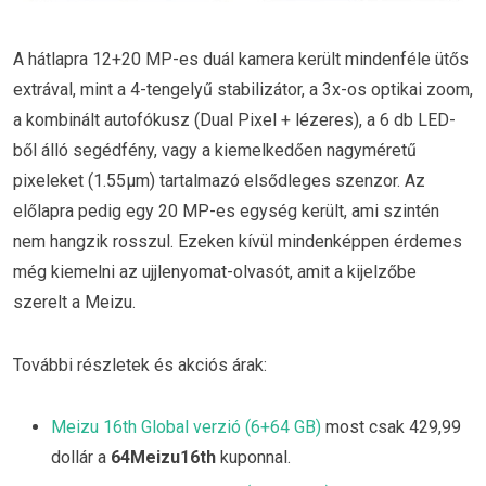
A hátlapra 12+20 MP-es duál kamera került mindenféle ütős
extrával, mint a 4-tengelyű stabilizátor, a 3x-os optikai zoom,
a kombinált autofókusz (Dual Pixel + lézeres), a 6 db LED-
ből álló segédfény, vagy a kiemelkedően nagyméretű
pixeleket (1.55µm) tartalmazó elsődleges szenzor. Az
előlapra pedig egy 20 MP-es egység került, ami szintén
nem hangzik rosszul. Ezeken kívül mindenképpen érdemes
még kiemelni az ujjlenyomat-olvasót, amit a kijelzőbe
szerelt a Meizu.
További részletek és akciós árak:
Meizu 16th Global verzió (6+64 GB)
most csak 429,99
dollár a
64Meizu16th
kuponnal.