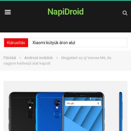
NapiDroid
Kiárusítás
Xiaomi kütyük áron alul
»
»
Főoldal
Android mobilok
Megjelent az új Vernee M6, és
nagyon kedvező árat kapott