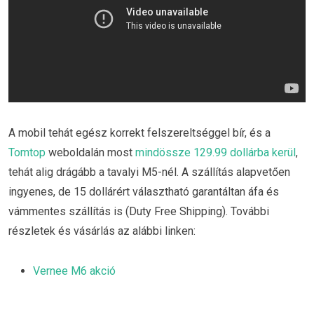
A mobil tehát egész korrekt felszereltséggel bír, és a
Tomtop
weboldalán most
mindössze 129.99 dollárba kerül
,
tehát alig drágább a tavalyi M5-nél. A szállítás alapvetően
ingyenes, de 15 dollárért választható garantáltan áfa és
vámmentes szállítás is (Duty Free Shipping). További
részletek és vásárlás az alábbi linken:
Vernee M6 akció