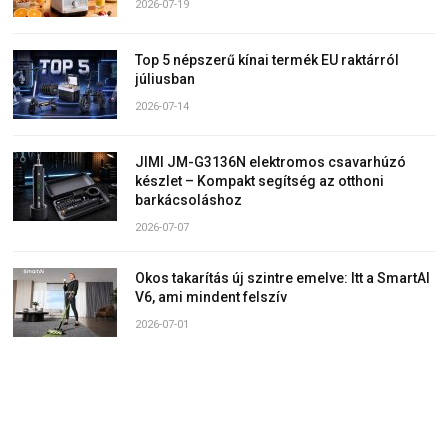
2026-07-19
Top 5 népszerű kínai termék EU raktárról
júliusban
2026-07-14
JIMI JM-G3136N elektromos csavarhúzó
készlet – Kompakt segítség az otthoni
barkácsoláshoz
2026-07-07
Okos takarítás új szintre emelve: Itt a SmartAI
V6, ami mindent felszív
2026-07-01