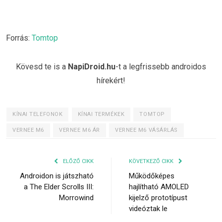
Forrás:
Tomtop
Kövesd te is a
NapiDroid.hu
-t a legfrissebb androidos
hírekért!
KÍNAI TELEFONOK
KÍNAI TERMÉKEK
TOMTOP
VERNEE M6
VERNEE M6 ÁR
VERNEE M6 VÁSÁRLÁS
ELŐZŐ CIKK
KÖVETKEZŐ CIKK
Androidon is játszható
Működőképes
a The Elder Scrolls III:
hajlítható AMOLED
Morrowind
kijelző prototípust
videóztak le