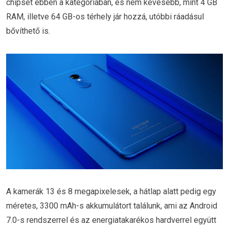
chipset ebben a kategóriában, és nem kevesebb, mint 4 GB
RAM, illetve 64 GB-os térhely jár hozzá, utóbbi ráadásul
bővíthető is.
A kamerák 13 és 8 megapixelesek, a hátlap alatt pedig egy
méretes, 3300 mAh-s akkumulátort találunk, ami az Android
7.0-s rendszerrel és az energiatakarékos hardverrel együtt