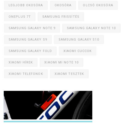
LEGJOBB OKOSÓRA
OKOSÓRA
OLCSÓ OKOSÓRA
ONEPLUS 7T
SAMSUNG FRISSÍTÉS
SAMSUNG GALAXY NOTE 9
SAMSUNG GALAXY NOTE 10
SAMSUNG GALAXY S9
SAMSUNG GALAXY S10
SAMSUNG GALAXY FOLD
XIAOMI CUCCOK
XIAOMI HÍREK
XIAOMI MI NOTE 10
XIAOMI TELEFONOK
XIAOMI TESZTEK