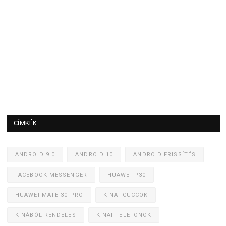
CÍMKÉK
ANDROID 9.0
ANDROID 10
ANDROID FRISSÍTÉS
FACEBOOK MESSENGER
HUAWEI P30
HUAWEI MATE 30 PRO
KÍNAI CUCCOK
KÍNÁBÓL RENDELÉS
KÍNAI TELEFONOK