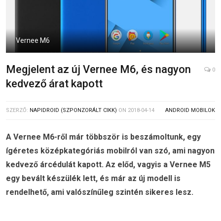
Vernee M6
Megjelent az új Vernee M6, és nagyon
0
kedvező árat kapott
SZERZŐ:
NAPIDROID (SZPONZORÁLT CIKK)
ON
2018-04-14
ANDROID MOBILOK
A Vernee M6-ről már többször is beszámoltunk, egy
ígéretes középkategóriás mobilról van szó, ami nagyon
kedvező árcédulát kapott. Az előd, vagyis a Vernee M5
egy bevált készülék lett, és már az új modell is
rendelhető, ami valószínűleg szintén sikeres lesz.