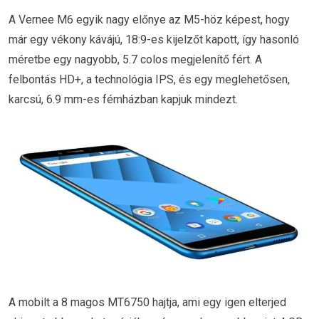
A Vernee M6 egyik nagy előnye az M5-höz képest, hogy
már egy vékony kávájú, 18:9-es kijelzőt kapott, így hasonló
méretbe egy nagyobb, 5.7 colos megjelenítő fért. A
felbontás HD+, a technológia IPS, és egy meglehetősen,
karcsú, 6.9 mm-es fémházban kapjuk mindezt.
A mobilt a 8 magos MT6750 hajtja, ami egy igen elterjed