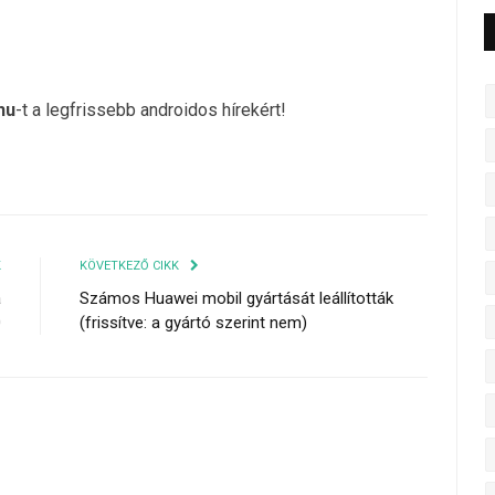
hu
-t a legfrissebb androidos hírekért!
K
KÖVETKEZŐ CIKK
a
Számos Huawei mobil gyártását leállították
0
(frissítve: a gyártó szerint nem)