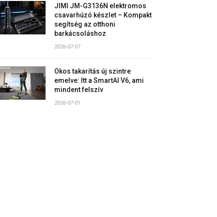
JIMI JM-G3136N elektromos
csavarhúzó készlet – Kompakt
segítség az otthoni
barkácsoláshoz
2026-07-07
Okos takarítás új szintre
emelve: Itt a SmartAI V6, ami
mindent felszív
2026-07-01