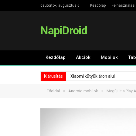
csütörtök, augusztus 6
Kezdőlap
Felhasználási 
NapiDroid
Kezdőlap
Akciók
Mobilok
Tab
Kiárusítás
Xiaomi kütyük áron alul
»
»
Főoldal
Android mobilok
Megújult a Play Á