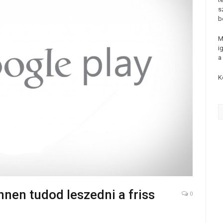
s
b
M
i
a
K
nnen tudod leszedni a friss
0