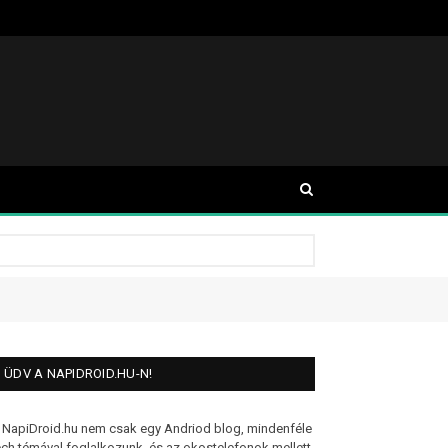
ÜDV A NAPIDROID.HU-N!
 NapiDroid.hu nem csak egy Andriod blog, mindenféle
ech témával foglalkozunk, és az okostelefonok mellett