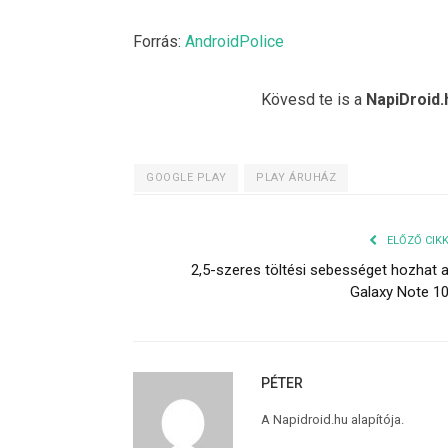
Forrás:
AndroidPolice
Kövesd te is a
NapiDroid.
GOOGLE PLAY
PLAY ÁRUHÁZ
ELŐZŐ CIK
2,5-szeres töltési sebességet hozhat 
Galaxy Note 1
PÉTER
A Napidroid.hu alapítója.