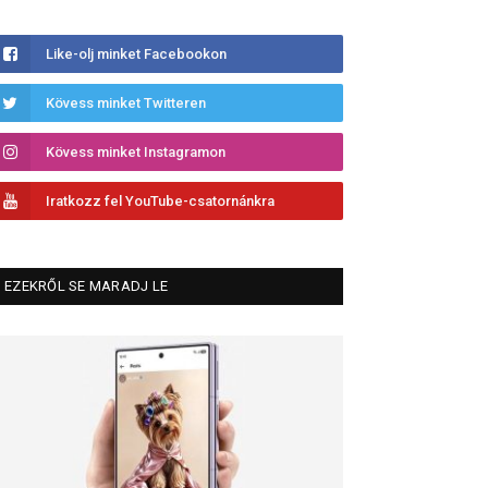
Like-olj minket Facebookon
Kövess minket Twitteren
Kövess minket Instagramon
Iratkozz fel YouTube-csatornánkra
EZEKRŐL SE MARADJ LE