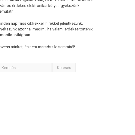
zámos érdekes elektronikai kütyüt igyekszünk
emutatni.
inden nap friss cikkekkel, hírekkel jelentkezünk,
gyekszünk azonnal megírni, ha valami érdekes történik
 mobilos világban.
övess minket, és nem maradsz le semmiről!