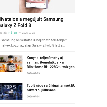
ivatalos a megújult Samsung
alaxy Z Fold 8
zerző:
PÉTER
2026-07-22
 Samsung bemutatta új hajlítható telefonjait,
melyek közül az alap Galaxy Z Fold 8 lett a…
Konyhai teljesítmény új
szinten: Bemutatkozik a
BlitzHome BH-228C turmixgép
2026-07-19
Top 5 népszerű kínai termék EU
raktárról júliusban
2026-07-14