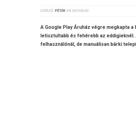
SZERZŐ:
PÉTER
ON
2019-06-02
A Google Play Áruház végre megkapta a le
letisztultabb és fehérebb az eddigieknél
felhasználónál, de manuálisan bárki telepí