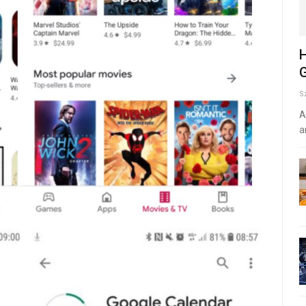
H
G
S
A
a