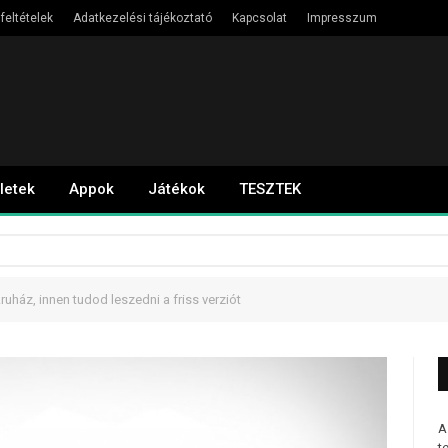
feltételek
Adatkezelési tájékoztató
Kapcsolat
Impresszum
letek
Appok
Játékok
TESZTEK
ruház, innen tudod leszedni a friss verziót
A
t