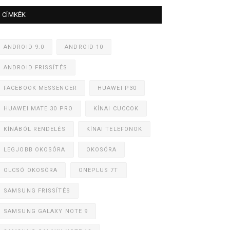
CÍMKÉK
ANDROID 9.0
ANDROID 10
ANDROID FRISSÍTÉS
FACEBOOK MESSENGER
HUAWEI P30
HUAWEI MATE 30 PRO
KÍNAI CUCCOK
KÍNÁBÓL RENDELÉS
KÍNAI TELEFONOK
LEGJOBB OKOSÓRA
OKOSÓRA
OLCSÓ OKOSÓRA
ONEPLUS 7T
SAMSUNG FRISSÍTÉS
SAMSUNG GALAXY NOTE 9