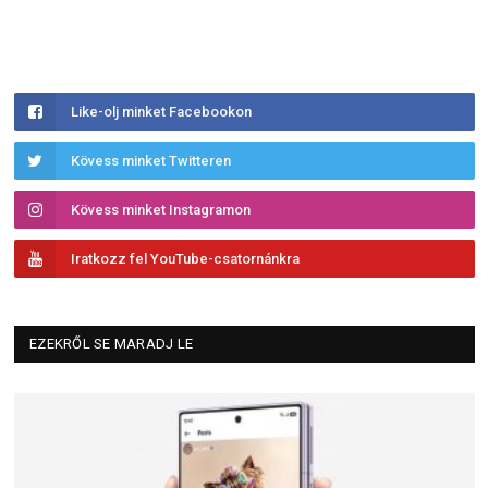
Like-olj minket Facebookon
Kövess minket Twitteren
Kövess minket Instagramon
Iratkozz fel YouTube-csatornánkra
EZEKRŐL SE MARADJ LE