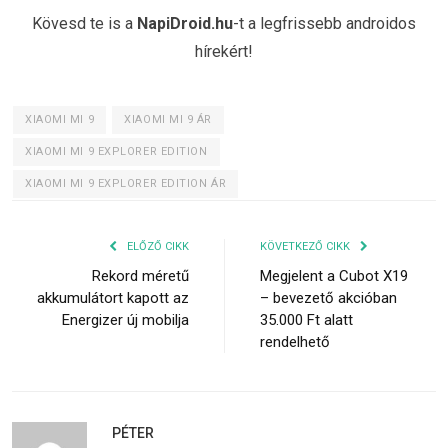
Kövesd te is a
NapiDroid.hu
-t a legfrissebb androidos
hírekért!
XIAOMI MI 9
XIAOMI MI 9 ÁR
XIAOMI MI 9 EXPLORER EDITION
XIAOMI MI 9 EXPLORER EDITION ÁR
ELŐZŐ CIKK
KÖVETKEZŐ CIKK
Rekord méretű
Megjelent a Cubot X19
akkumulátort kapott az
– bevezető akcióban
Energizer új mobilja
35.000 Ft alatt
rendelhető
PÉTER