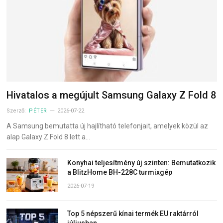
Hivatalos a megújult Samsung Galaxy Z Fold 8
Szerző:
PÉTER
2026-07-22
A Samsung bemutatta új hajlítható telefonjait, amelyek közül az
alap Galaxy Z Fold 8 lett a…
Konyhai teljesítmény új szinten: Bemutatkozik
a BlitzHome BH-228C turmixgép
2026-07-19
Top 5 népszerű kínai termék EU raktárról