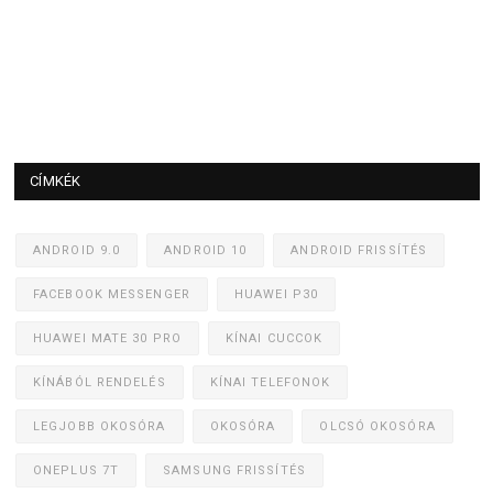
CÍMKÉK
ANDROID 9.0
ANDROID 10
ANDROID FRISSÍTÉS
FACEBOOK MESSENGER
HUAWEI P30
HUAWEI MATE 30 PRO
KÍNAI CUCCOK
KÍNÁBÓL RENDELÉS
KÍNAI TELEFONOK
LEGJOBB OKOSÓRA
OKOSÓRA
OLCSÓ OKOSÓRA
ONEPLUS 7T
SAMSUNG FRISSÍTÉS