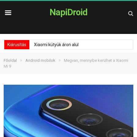
NapiDroid
Kiárusítás
Xiaomi kütyük áron alul
»
»
Főoldal
Android mobilok
Megvan, mennyibe kerülhet a Xiaomi
Mi 9