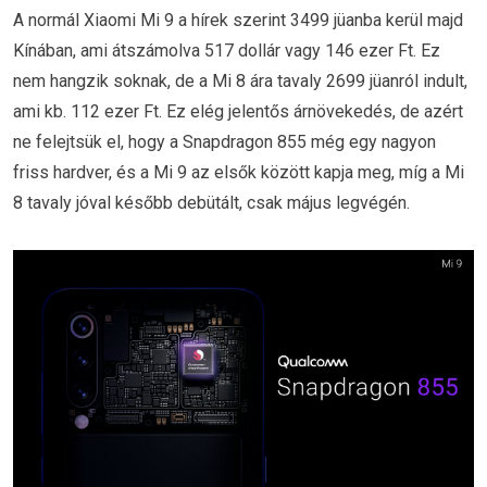
A normál Xiaomi Mi 9 a hírek szerint 3499 jüanba kerül majd
Kínában, ami átszámolva 517 dollár vagy 146 ezer Ft. Ez
nem hangzik soknak, de a Mi 8 ára tavaly 2699 jüanról indult,
ami kb. 112 ezer Ft. Ez elég jelentős árnövekedés, de azért
ne felejtsük el, hogy a Snapdragon 855 még egy nagyon
friss hardver, és a Mi 9 az elsők között kapja meg, míg a Mi
8 tavaly jóval később debütált, csak május legvégén.