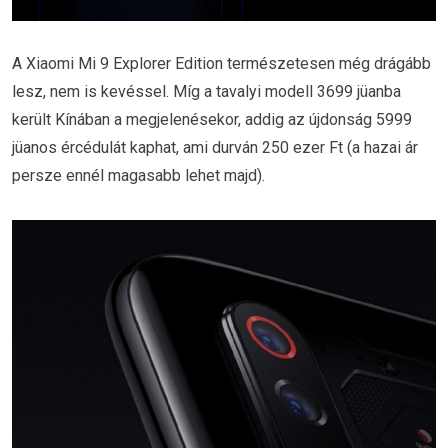
A Xiaomi Mi 9 Explorer Edition természetesen még drágább
lesz, nem is kevéssel. Míg a tavalyi modell 3699 jüanba
került Kínában a megjelenésekor, addig az újdonság 5999
jüanos ércédulát kaphat, ami durván 250 ezer Ft (a hazai ár
persze ennél magasabb lehet majd).