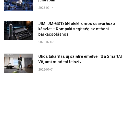
júliusban
2026-07-14
JIMI JM-G3136N elektromos csavarhúzó
készlet – Kompakt segítség az otthoni
barkácsoláshoz
2026-07-07
Okos takarítás új szintre emelve: Itt a SmartAI
V6, ami mindent felszív
2026-07-01