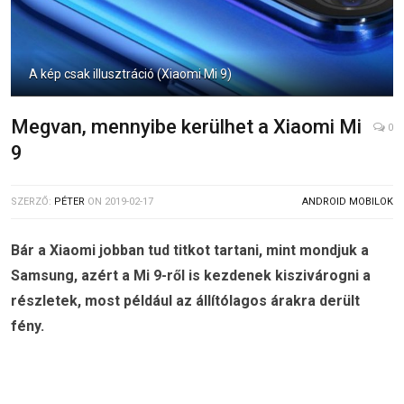
A kép csak illusztráció (Xiaomi Mi 9)
Megvan, mennyibe kerülhet a Xiaomi Mi
0
9
SZERZŐ:
PÉTER
ON
2019-02-17
ANDROID MOBILOK
Bár a Xiaomi jobban tud titkot tartani, mint mondjuk a
Samsung, azért a Mi 9-ről is kezdenek kiszivárogni a
részletek, most például az állítólagos árakra derült
fény.