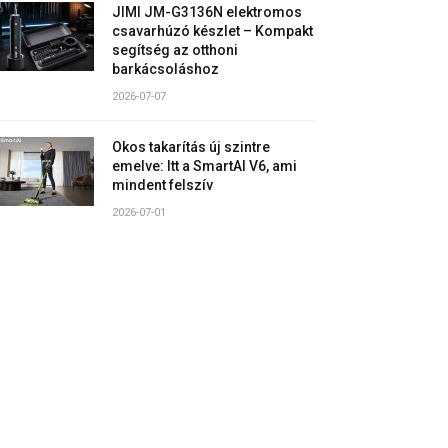
JIMI JM-G3136N elektromos
csavarhúzó készlet – Kompakt
segítség az otthoni
barkácsoláshoz
2026-07-07
Okos takarítás új szintre
emelve: Itt a SmartAI V6, ami
mindent felszív
2026-07-01