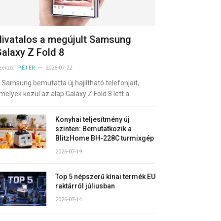
ivatalos a megújult Samsung
alaxy Z Fold 8
zerző:
PÉTER
2026-07-22
 Samsung bemutatta új hajlítható telefonjait,
melyek közül az alap Galaxy Z Fold 8 lett a…
Konyhai teljesítmény új
szinten: Bemutatkozik a
BlitzHome BH-228C turmixgép
2026-07-19
Top 5 népszerű kínai termék EU
raktárról júliusban
2026-07-14