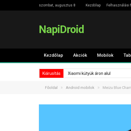
szombat, augusztus 8
Kezdőlap
Felhasználási f
NapiDroid
Kezdőlap
Akciók
Mobilok
Tab
Kiárusítás
Xiaomi kütyük áron alul
»
»
Főoldal
Android mobilok
Meizu Blue Char