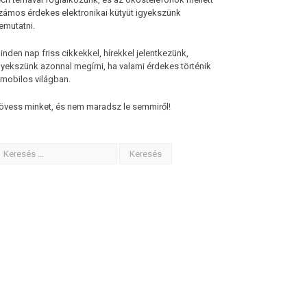
zámos érdekes elektronikai kütyüt igyekszünk
emutatni.
inden nap friss cikkekkel, hírekkel jelentkezünk,
gyekszünk azonnal megírni, ha valami érdekes történik
 mobilos világban.
övess minket, és nem maradsz le semmiről!