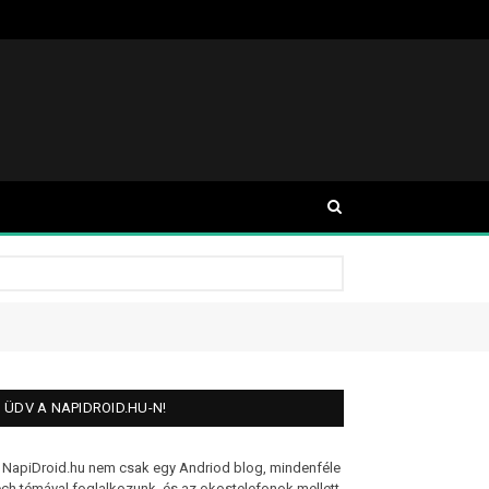
ÜDV A NAPIDROID.HU-N!
 NapiDroid.hu nem csak egy Andriod blog, mindenféle
ech témával foglalkozunk, és az okostelefonok mellett