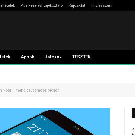
eltételek
Adatkezelési tájékoztató
Kapcsolat
Impresszum
letek
Appok
Játékok
TESZTEK
m Note – menő csúcsmobil olcsón!
A
t