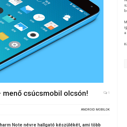
s
b
M
i
a
K
– menő csúcsmobil olcsón!
1
ANDROID MOBILOK
 Charm Note névre hallgató készülékét, ami több