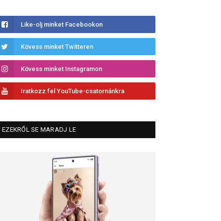
Like-olj minket Facebookon
Kövess minket Twitteren
Kövess minket Instagramon
Iratkozz fel YouTube-csatornánkra
EZEKRŐL SE MARADJ LE