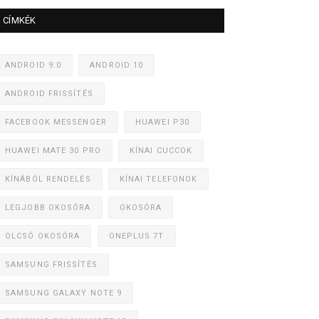
CÍMKÉK
ANDROID 9.0
ANDROID 10
ANDROID FRISSÍTÉS
FACEBOOK MESSENGER
HUAWEI P30
HUAWEI MATE 30 PRO
KÍNAI CUCCOK
KÍNÁBÓL RENDELÉS
KÍNAI TELEFONOK
LEGJOBB OKOSÓRA
OKOSÓRA
OLCSÓ OKOSÓRA
ONEPLUS 7T
SAMSUNG FRISSÍTÉS
SAMSUNG GALAXY NOTE 9