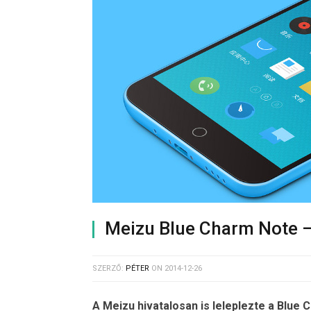
Meizu Blue Charm Note 
SZERZŐ:
PÉTER
ON
2014-12-26
A Meizu hivatalosan is leleplezte a Blue