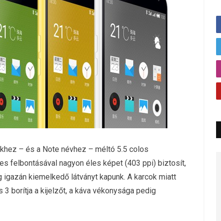
tekhez – és a Note névhez – méltó 5.5 colos
s felbontásával nagyon éles képet (403 ppi) biztosít,
igazán kiemelkedő látványt kapunk. A karcok miatt
s 3 borítja a kijelzőt, a káva vékonysága pedig