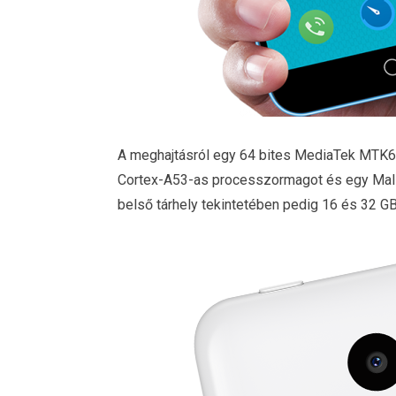
A meghajtásról egy 64 bites MediaTek MTK6
Cortex-A53-as processzormagot és egy Mali 
belső tárhely tekintetében pedig 16 és 32 G