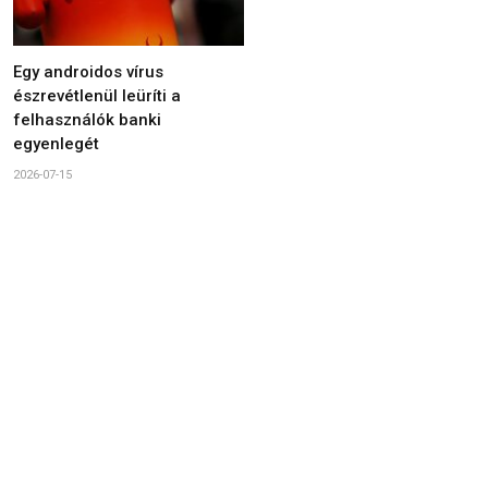
Egy androidos vírus
észrevétlenül leüríti a
felhasználók banki
egyenlegét
2026-07-15