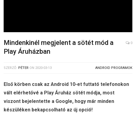
Mindenkinél megjelent a sötét mód a
0
Play Áruházban
SZERZŐ:
PÉTER
ON
2020-03-13
ANDROID PROGRAMOK
Első körben csak az Android 10-et futtató telefonokon
vált elérhetővé a Play Áruház sötét módja, most
viszont bejelentette a Google, hogy már minden
készüléken bekapcsolható az új opció!