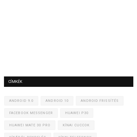
CÍMKÉK
ANDROID 9.0
ANDROID 10
ANDROID FRISSÍTÉS
FACEBOOK MESSENGER
HUAWEI P30
HUAWEI MATE 30 PRO
KÍNAI CUCCOK