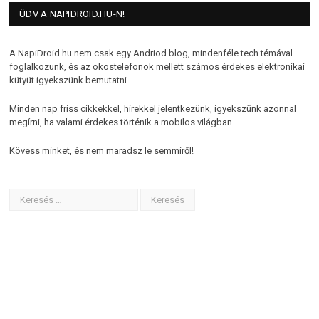
ÜDV A NAPIDROID.HU-N!
A NapiDroid.hu nem csak egy Andriod blog, mindenféle tech témával
foglalkozunk, és az okostelefonok mellett számos érdekes elektronikai
kütyüt igyekszünk bemutatni.
Minden nap friss cikkekkel, hírekkel jelentkezünk, igyekszünk azonnal
megírni, ha valami érdekes történik a mobilos világban.
Kövess minket, és nem maradsz le semmiről!