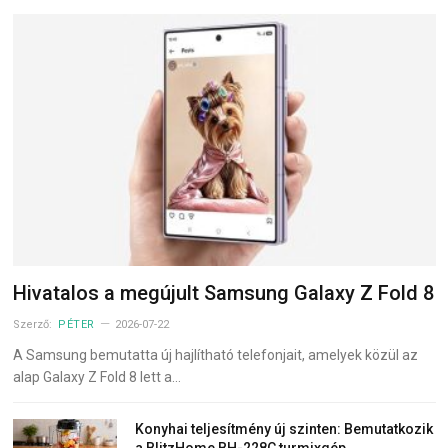
Hivatalos a megújult Samsung Galaxy Z Fold 8
Szerző:
PÉTER
2026-07-22
A Samsung bemutatta új hajlítható telefonjait, amelyek közül az
alap Galaxy Z Fold 8 lett a…
Konyhai teljesítmény új szinten: Bemutatkozik