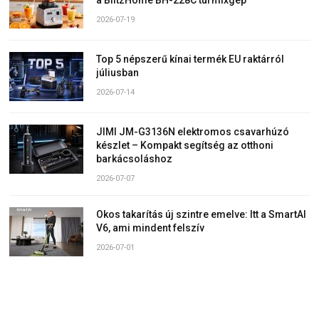
a BlitzHome BH-228C turmixgép
2026-07-19
Top 5 népszerű kínai termék EU raktárról
júliusban
2026-07-14
JIMI JM-G3136N elektromos csavarhúzó
készlet – Kompakt segítség az otthoni
barkácsoláshoz
2026-07-07
Okos takarítás új szintre emelve: Itt a SmartAI
V6, ami mindent felszív
2026-07-01