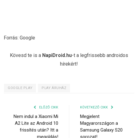
Forrás: Google
Kövesd te is a
NapiDroid.hu
-t a legfrissebb androidos
hírekért!
GOOGLE PLAY
PLAY ÁRUHÁZ
ELŐZŐ CIKK
KÖVETKEZŐ CIKK
Nem indul a Xiaomi Mi
Megjelent
A2 Lite az Android 10
Magyarországon a
frissítés után? Itt a
Samsung Galaxy S20
megoldás!
sorozat!