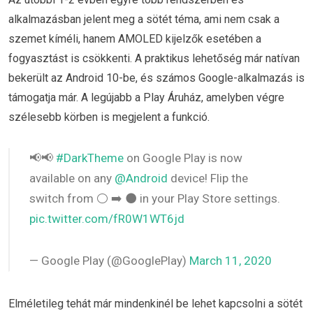
alkalmazásban jelent meg a sötét téma, ami nem csak a
szemet kíméli, hanem AMOLED kijelzők esetében a
fogyasztást is csökkenti. A praktikus lehetőség már natívan
bekerült az Android 10-be, és számos Google-alkalmazás is
támogatja már. A legújabb a Play Áruház, amelyben végre
szélesebb körben is megjelent a funkció.
📢📢
#DarkTheme
on Google Play is now
available on any
@Android
device! Flip the
switch from ⚪ ➡️ ⚫ in your Play Store settings.
pic.twitter.com/fR0W1WT6jd
— Google Play (@GooglePlay)
March 11, 2020
Elméletileg tehát már mindenkinél be lehet kapcsolni a sötét