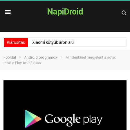
NapiDroid
Kiárusítás
Xiaomi kütyük áron alul
»
»
Főoldal
Android programok
Mindenkinél megjelent a sötét
mód a Play Áruházban