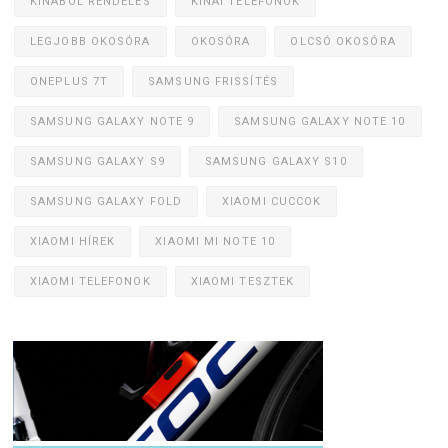
KÍNÁBÓL RENDELÉS
KÍNAI TELEFONOK
LEGJOBB OKOSÓRA
OKOSÓRA
OLCSÓ OKOSÓRA
ONEPLUS 7T
SAMSUNG FRISSÍTÉS
SAMSUNG GALAXY NOTE 9
SAMSUNG GALAXY NOTE 10
SAMSUNG GALAXY S9
SAMSUNG GALAXY S10
SAMSUNG GALAXY FOLD
XIAOMI CUCCOK
XIAOMI HÍREK
XIAOMI MI NOTE 10
XIAOMI TELEFONOK
XIAOMI TESZTEK