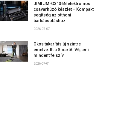
JIMI JM-G3136N elektromos
csavarhúzó készlet – Kompakt
segítség az otthoni
barkácsoláshoz
2026-07-07
Okos takarítás új szintre
emelve: Itt a SmartAI V6, ami
mindent felszív
2026-07-01