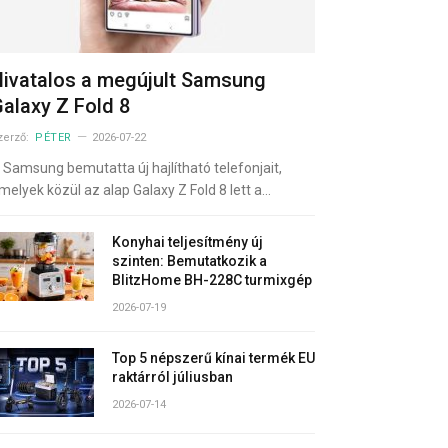
ivatalos a megújult Samsung
alaxy Z Fold 8
zerző:
PÉTER
2026-07-22
 Samsung bemutatta új hajlítható telefonjait,
melyek közül az alap Galaxy Z Fold 8 lett a…
Konyhai teljesítmény új
szinten: Bemutatkozik a
BlitzHome BH-228C turmixgép
2026-07-19
Top 5 népszerű kínai termék EU
raktárról júliusban
2026-07-14