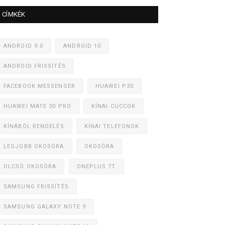
CÍMKÉK
ANDROID 9.0
ANDROID 10
ANDROID FRISSÍTÉS
FACEBOOK MESSENGER
HUAWEI P30
HUAWEI MATE 30 PRO
KÍNAI CUCCOK
KÍNÁBÓL RENDELÉS
KÍNAI TELEFONOK
LEGJOBB OKOSÓRA
OKOSÓRA
OLCSÓ OKOSÓRA
ONEPLUS 7T
SAMSUNG FRISSÍTÉS
SAMSUNG GALAXY NOTE 9