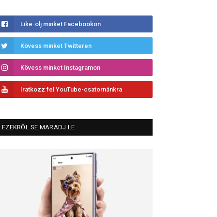
Like-olj minket Facebookon
Kövess minket Twitteren
Kövess minket Instagramon
Iratkozz fel YouTube-csatornánkra
EZEKRŐL SE MARADJ LE