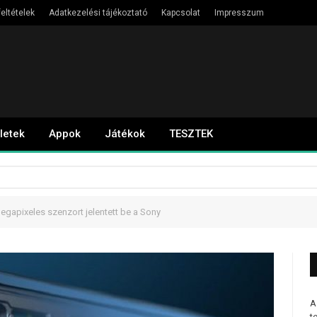
eltételek
Adatkezelési tájékoztató
Kapcsolat
Impresszum
letek
Appok
Játékok
TESZTEK
gapixeles szenzort jelentett be a Sony
A
t