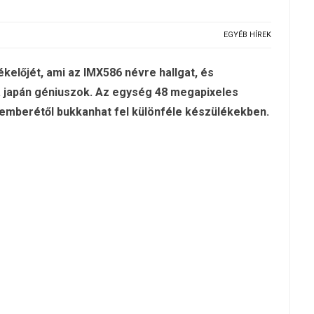
EGYÉB HÍREK
előjét, ami az IMX586 névre hallgat, és
a japán géniuszok. Az egység 48 megapixeles
temberétől bukkanhat fel különféle készülékekben.