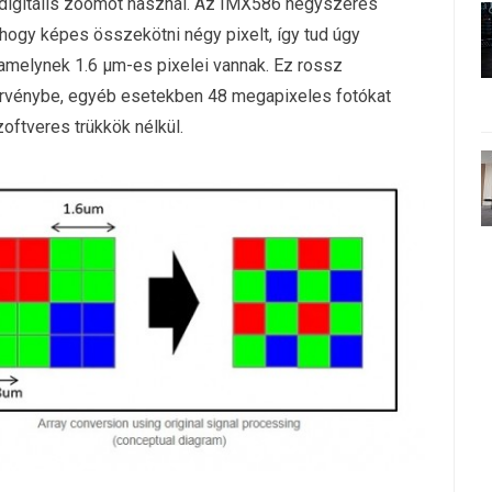
 digitális zoomot használ. Az IMX586 négyszeres
 hogy képes összekötni négy pixelt, így tud úgy
amelynek 1.6 μm-es pixelei vannak. Ez rossz
 érvénybe, egyéb esetekben 48 megapixeles fotókat
oftveres trükkök nélkül.