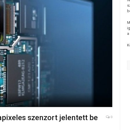
s
b
M
i
a
K
ixeles szenzort jelentett be
0