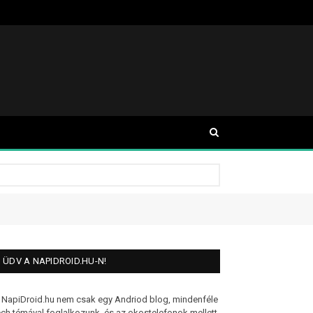
ÜDV A NAPIDROID.HU-N!
 NapiDroid.hu nem csak egy Andriod blog, mindenféle
ech témával foglalkozunk, és az okostelefonok mellett