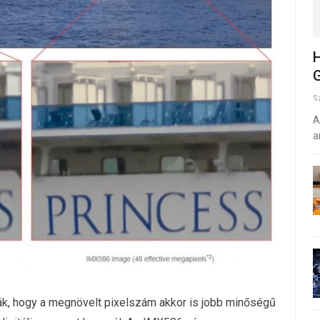
H
G
S
A
a
tták, hogy a megnövelt pixelszám akkor is jobb minőségű