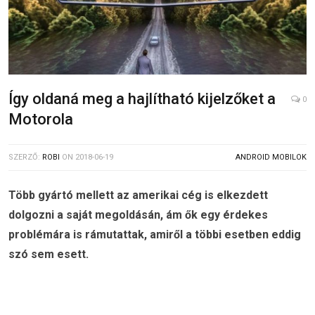
Így oldaná meg a hajlítható kijelzőket a
0
Motorola
SZERZŐ:
ROBI
ON
2018-06-19
ANDROID MOBILOK
Több gyártó mellett az amerikai cég is elkezdett
dolgozni a saját megoldásán, ám ők egy érdekes
problémára is rámutattak, amiről a többi esetben eddig
szó sem esett.