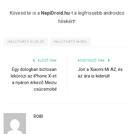
Kövesd te is a
NapiDroid.hu
-t a legfrissebb androidos
hírekért!
HAJLÍTHATÓ KIJELZŐ
HAJLÍTHATÓ MOBIL
ELŐZŐ CIKK
KÖVETKEZŐ CIKK
Egy dologban biztosan
Jön a Xiaomi Mi A2, és
lekörözi az iPhone X-et
az ára is kiderült
a nyáron érkező Meizu
csúcsmobil
ROBI