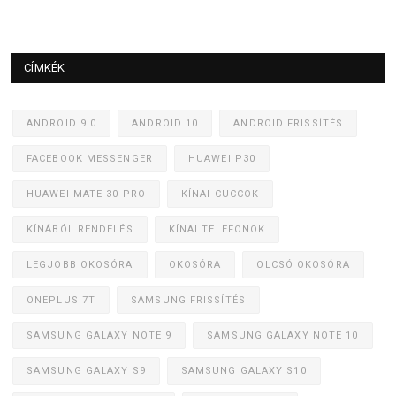
CÍMKÉK
ANDROID 9.0
ANDROID 10
ANDROID FRISSÍTÉS
FACEBOOK MESSENGER
HUAWEI P30
HUAWEI MATE 30 PRO
KÍNAI CUCCOK
KÍNÁBÓL RENDELÉS
KÍNAI TELEFONOK
LEGJOBB OKOSÓRA
OKOSÓRA
OLCSÓ OKOSÓRA
ONEPLUS 7T
SAMSUNG FRISSÍTÉS
SAMSUNG GALAXY NOTE 9
SAMSUNG GALAXY NOTE 10
SAMSUNG GALAXY S9
SAMSUNG GALAXY S10