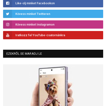
Like-olj minket Facebookon
Kövess minket Twitteren
Kövess minket Instagramon
Iratkozz fel YouTube-csatornánkra
EZEKRŐL SE MARADJ LE