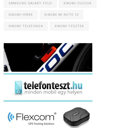
SAMSUNG GALAXY FOLD
XIAOMI CUCCOK
XIAOMI HÍREK
XIAOMI MI NOTE 10
XIAOMI TELEFONOK
XIAOMI TESZTEK