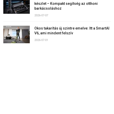
készlet – Kompakt segítség az otthoni
barkácsoláshoz
2026-07-07
Okos takarítás új szintre emelve: Itt a SmartAI
V6, ami mindent felszív
2026-07-01