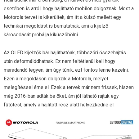
esetében is arról, hogy hajlítható mobilon dolgoznak. Most a
Motorola tervei is kikerültek, ám itt a külső mellett egy
technikai megoldást is bemutatnak, ami a kijelző
károsodását próbálja kiküszöbölni.
Az OLED kijelzők bár hajlíthatóak, többszöri összehajtás
után deformálódhatnak. Ez nem feltétlenül kell hogy
maradandó legyen, ám úgy tűnik, ezt fontos lenne kezelni.
Ezen a megoldáson dolgozik a Motorola, melyet
melegítéssel érne el. Ezek a tervek már nem frissek, hiszen
még 2016-ban adták be őket, ám jól látható rajtuk egy
fűtőtest, amely a hajlított rész alatt helyezkedne el.