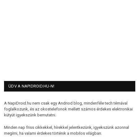
ÜDV A NAPIDROID.HU-N!
A NapiDroid.hu nem csak egy Andriod blog, mindenféle tech témával
foglalkozunk, és az okostelefonok mellett számos érdekes elektronikai
kütyüt igyekszünk bemutatni.
Minden nap friss cikkekkel, hírekkel jelentkezünk, igyekszünk azonnal
megírni, ha valami érdekes történik a mobilos világban.