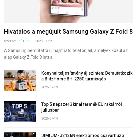
Hivatalos a megújult Samsung Galaxy Z Fold 8
Szerző:
PÉTER
2026-07-22
A Samsung bemutatta új hajlítható telefonjait, amelyek közül az
alap Galaxy Z Fold 8 lett a…
Konyhai teljesítmény új szinten: Bemutatkozik
a BlitzHome BH-228C turmixgép
2026-07-19
Top 5 népszerű kínai termék EU raktárról
júliusban
2026-07-14
JIMI JM-G3136N elektromos csavarhúzó