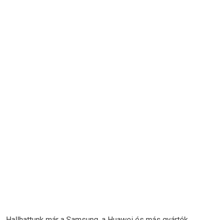
Hallhattunk már a Samsung, a Huawei és más gyártók