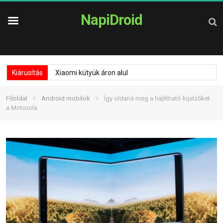
NapiDroid
Kiárusítás
Xiaomi kütyük áron alul
»
»
Főoldal
Android mobilok
Így oldaná meg a hajlítható kijelzőket
a Motorola