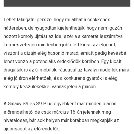
Lehet találgatni persze, hogy mi állhat a csökkenés
hátterében, de nyugodtan kijelenthetjük, hogy nem igazán
hozott komoly újítást az idei széria a kamerát leszámítva.
Természetesen mindenben jobb lett kicsit az elődnél,
viszont a dizájn elég hasonló marad, emiatt pedig kevésbé
lehet vonzó a potenciális érdeklődök körében. Egy kicsit
drágultak is az új mobilok, ráadásul az tavalyi modellek mára
elég jó áron elérhetőek, és a konkurens gyártók is elég
komoly készülékekkel vannak jelen a piacon.
A Galaxy S9 és S9 Plus egyébként már minden piacon
előrendelhető, de csak március 16-án jelennek meg
hivatalosan, bár sok helyen már korábban megkapják az
újdonságot az előrendelők.