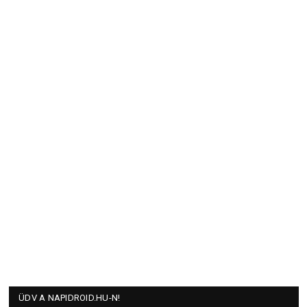
ÜDV A NAPIDROID.HU-N!