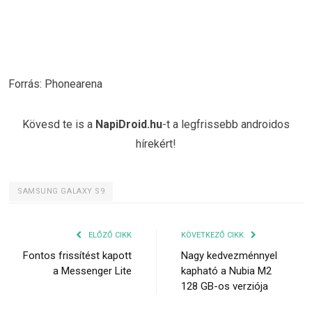
Forrás: Phonearena
Kövesd te is a
NapiDroid.hu
-t a legfrissebb androidos
hírekért!
SAMSUNG GALAXY S9
ELŐZŐ CIKK
KÖVETKEZŐ CIKK
Fontos frissítést kapott
Nagy kedvezménnyel
a Messenger Lite
kapható a Nubia M2
128 GB-os verziója