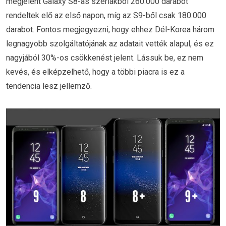
megjelent Galaxy S8-as szériákból 260.000 darabot
rendeltek elő az első napon, míg az S9-ből csak 180.000
darabot. Fontos megjegyezni, hogy ehhez Dél-Korea három
legnagyobb szolgáltatójának az adatait vették alapul, és ez
nagyjából 30%-os csökkenést jelent. Lássuk be, ez nem
kevés, és elképzelhető, hogy a többi piacra is ez a
tendencia lesz jellemző.