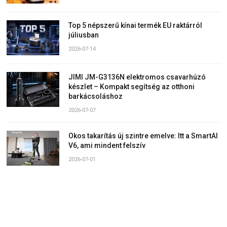
Top 5 népszerű kínai termék EU raktárról
júliusban
2026-07-14
JIMI JM-G3136N elektromos csavarhúzó
készlet – Kompakt segítség az otthoni
barkácsoláshoz
2026-07-07
Okos takarítás új szintre emelve: Itt a SmartAI
V6, ami mindent felszív
2026-07-01