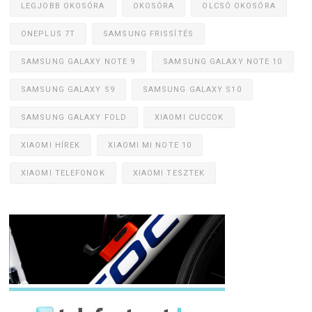
LEGJOBB OKOSÓRA
OKOSÓRA
OLCSÓ OKOSÓRA
ONEPLUS 7T
SAMSUNG FRISSÍTÉS
SAMSUNG GALAXY NOTE 9
SAMSUNG GALAXY NOTE 10
SAMSUNG GALAXY S9
SAMSUNG GALAXY S10
SAMSUNG GALAXY FOLD
XIAOMI CUCCOK
XIAOMI HÍREK
XIAOMI MI NOTE 10
XIAOMI TELEFONOK
XIAOMI TESZTEK