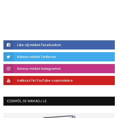
Like-olj minket Facebookon
Kövess minket Twitteren
Kövess minket Instagramon
Iratkozz fel YouTube-csatornánkra
EZEKRŐL SE MARADJ LE