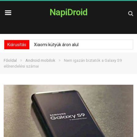
NapiDroid
Kiárusítás
Xiaomi kütyük áron alul
»
»
Főoldal
Android mobilok
Nem igazán biztatók a Galaxy S9
előrendelési számai