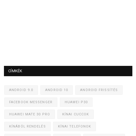
CÍMKÉK
ANDROID 9.0
ANDROID 10
ANDROID FRISSÍTÉS
FACEBOOK MESSENGER
HUAWEI P30
HUAWEI MATE 30 PRO
KÍNAI CUCCOK
KÍNÁBÓL RENDELÉS
KÍNAI TELEFONOK