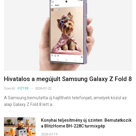
Hivatalos a megújult Samsung Galaxy Z Fold 8
Szerző:
PÉTER
2026-07-22
A Samsung bemutatta új hajlítható telefonjait, amelyek közül az
alap Galaxy Z Fold 8 lett a…
Konyhai teljesítmény új szinten: Bemutatkozik
a BlitzHome BH-228C turmixgép
2026-07-19