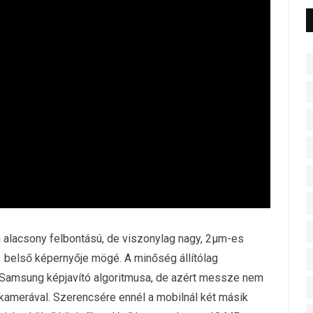
alacsony felbontású, de viszonylag nagy, 2μm-es
3 belső képernyője mögé. A minőség állítólag
a Samsung képjavító algoritmusa, de azért messze nem
ikamerával. Szerencsére ennél a mobilnál két másik