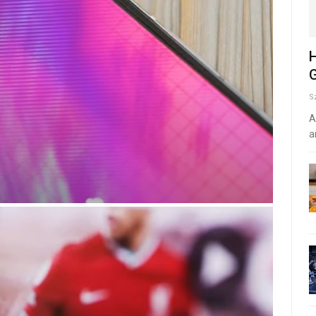
H
G
S
A
a