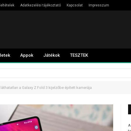
eltételek
Adatkezelési tájékoztató
Kapcsolat
Impresszum
letek
Appok
Játékok
TESZTEK
 láthatatlan a Galaxy Z Fold 3 kijelzőbe épített kamerája
A
t