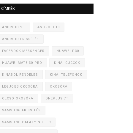
CÍMKÉK
ANDROID 9.0
ANDROID 10
ANDROID FRISSÍTÉS
FACEBOOK MESSENGER
HUAWEI P30
HUAWEI MATE 30 PRO
KÍNAI CUCCOK
KÍNÁBÓL RENDELÉS
KÍNAI TELEFONOK
LEGJOBB OKOSÓRA
OKOSÓRA
OLCSÓ OKOSÓRA
ONEPLUS 7T
SAMSUNG FRISSÍTÉS
SAMSUNG GALAXY NOTE 9