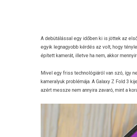
A debütálással egy időben ki is jöttek az e
egyik legnagyobb kérdés az volt, hogy tényleg 
épített kamerát, illetve ha nem, akkor mennyi
Mivel egy friss technológiáról van szó, így 
kameralyuk problémája. A Galaxy Z Fold 3 ki
azért messze nem annyira zavaró, mint a ko