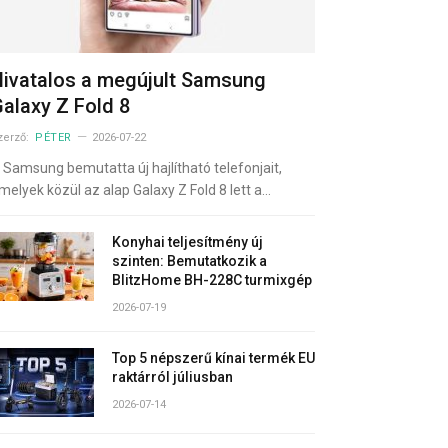
ivatalos a megújult Samsung
alaxy Z Fold 8
zerző:
PÉTER
2026-07-22
 Samsung bemutatta új hajlítható telefonjait,
melyek közül az alap Galaxy Z Fold 8 lett a…
Konyhai teljesítmény új
szinten: Bemutatkozik a
BlitzHome BH-228C turmixgép
2026-07-19
Top 5 népszerű kínai termék EU
raktárról júliusban
2026-07-14