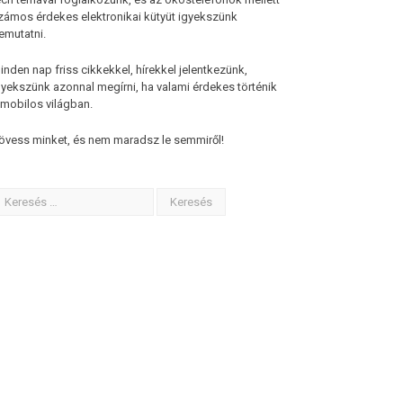
zámos érdekes elektronikai kütyüt igyekszünk
emutatni.
inden nap friss cikkekkel, hírekkel jelentkezünk,
gyekszünk azonnal megírni, ha valami érdekes történik
 mobilos világban.
övess minket, és nem maradsz le semmiről!