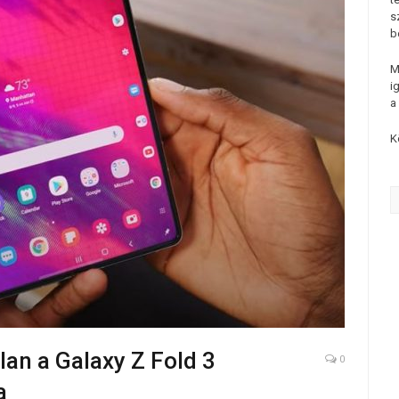
s
b
M
i
a
K
tlan a Galaxy Z Fold 3
0
a