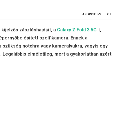
ANDROID MOBILOK
kijelzős zászlóshajóját, a
Galaxy Z Fold 3 5G
-t,
épernyőbe épített szelfikamera. Ennek a
s szükség notchra vagy kameralyukra, vagyis egy
 Legalábbis elméletileg, mert a gyakorlatban azért