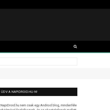
ÜDV A NAPIDROID.HU-N!
 NapiDroid.hu nem csak egy Andriod blog, mindenféle
ech témával foglalkozunk, és az okostelefonok mellett