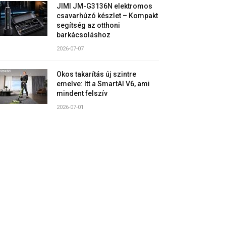
JIMI JM-G3136N elektromos
csavarhúzó készlet – Kompakt
segítség az otthoni
barkácsoláshoz
2026-07-07
Okos takarítás új szintre
emelve: Itt a SmartAI V6, ami
mindent felszív
2026-07-01