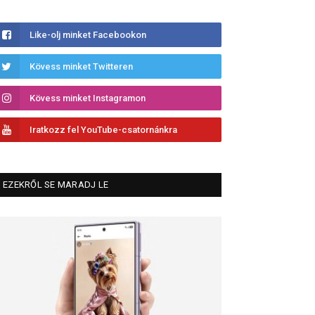
Like-olj minket Facebookon
Kövess minket Twitteren
Kövess minket Instagramon
Iratkozz fel YouTube-csatornánkra
EZEKRŐL SE MARADJ LE