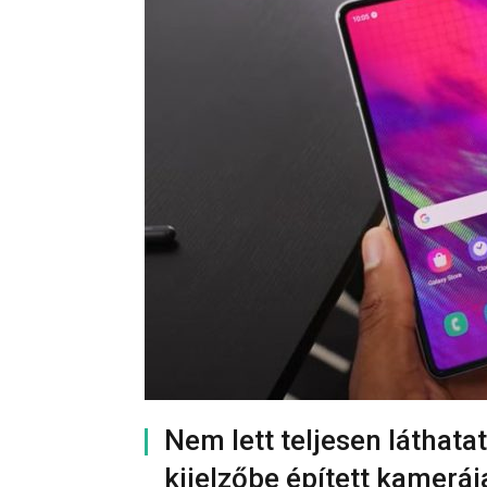
Nem lett teljesen láthata
kijelzőbe épített kameráj