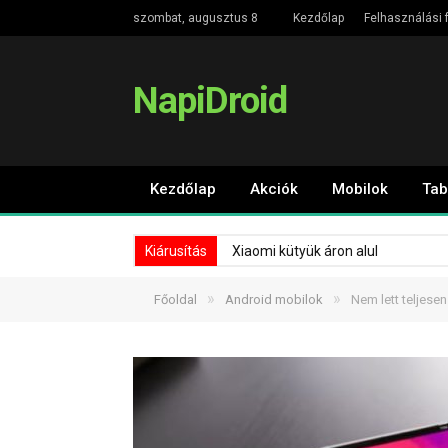
szombat, augusztus 8
Kezdőlap
Felhasználási f
NapiDroid
Kezdőlap
Akciók
Mobilok
Tab
Kiárusítás
Xiaomi kütyük áron alul
»
»
Főoldal
Android mobilok
Nem lett teljesen