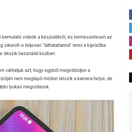
lső bemutató videók a készülékről, és természetesen az
sikerült-e teljesen “láthatatlanná” tenni a kijelzőbe
re látszik használat közben.
nem várhatjuk azt, hogy egyből megoldódjon a
jelzőjén nem meglepő módon látszik a kamera helye, de
rábbi lyukas megoldások.