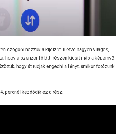
yen szögből nézzük a kijelzőt, illetve nagyon világos,
ka, hogy a szenzor fölötti részen kicsit más a képernyő
zöttük, hogy át tudják engedni a fényt, amikor fotózunk
 4. percnél kezdődik ez a rész: