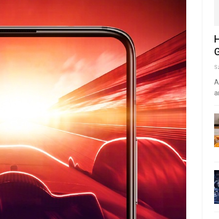
H
G
S
A
a