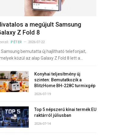
ivatalos a megújult Samsung
alaxy Z Fold 8
zerző:
PÉTER
2026-07-22
 Samsung bemutatta új hajlítható telefonjait,
melyek közül az alap Galaxy Z Fold 8 lett a…
Konyhai teljesítmény új
szinten: Bemutatkozik a
BlitzHome BH-228C turmixgép
2026-07-19
Top 5 népszerű kínai termék EU
raktárról júliusban
2026-07-14