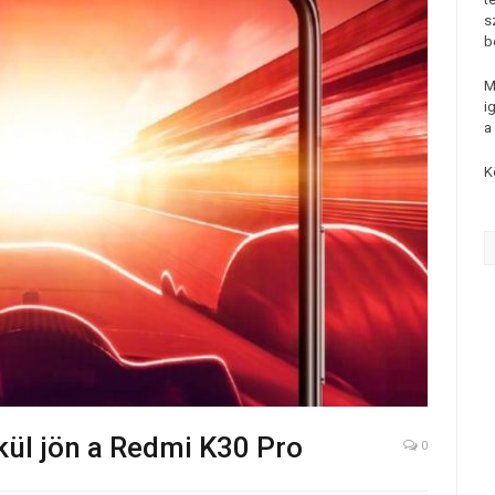
s
b
M
i
a
K
kül jön a Redmi K30 Pro
0