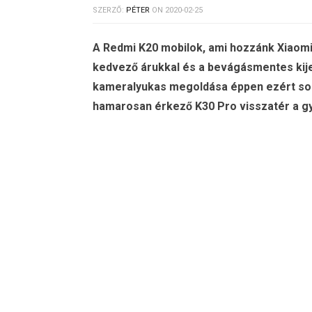
SZERZŐ:
PÉTER
ON
2020-02-25
A Redmi K20 mobilok, ami hozzánk Xiaomi M
kedvező árukkal és a bevágásmentes kije
kameralyukas megoldása éppen ezért sokak
hamarosan érkező K30 Pro visszatér a 