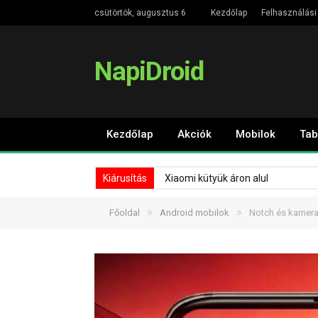
csütörtök, augusztus 6
Kezdőlap
Felhasználási 
NapiDroid
Kezdőlap
Akciók
Mobilok
Tab
Kiárusítás
Xiaomi kütyük áron alul
»
»
Főoldal
Android mobilok
Notch és kameral