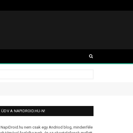
ÜDV A NAPIDROID.HU-N!
 NapiDroid.hu nem csak egy Andriod blog, mindenféle
ech témával foglalkozunk, és az okostelefonok mellett