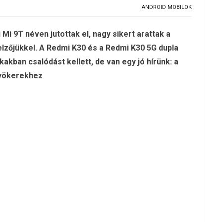
ANDROID MOBILOK
i 9T néven jutottak el, nagy sikert arattak a
lzőjükkel. A Redmi K30 és a Redmi K30 5G dupla
ban csalódást kellett, de van egy jó hírünk: a
gyökerekhez