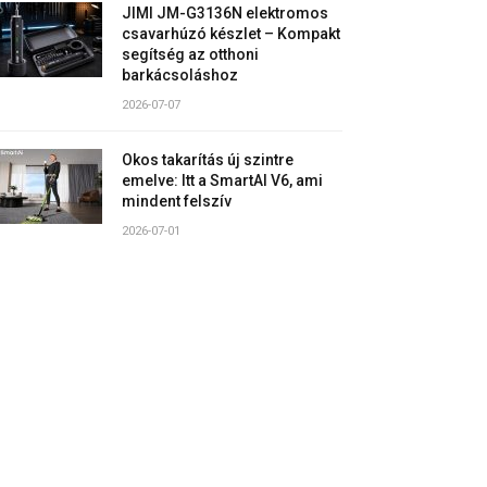
JIMI JM-G3136N elektromos
csavarhúzó készlet – Kompakt
segítség az otthoni
barkácsoláshoz
2026-07-07
Okos takarítás új szintre
emelve: Itt a SmartAI V6, ami
mindent felszív
2026-07-01