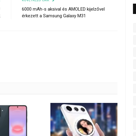
K
KÖVETKEZŐ CIKK
U
6000 mAh-s aksival és AMOLED kijelzővel
k
érkezett a Samsung Galaxy M31