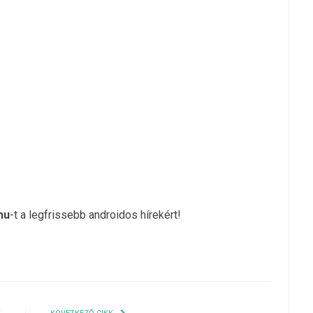
hu
-t a legfrissebb androidos hírekért!