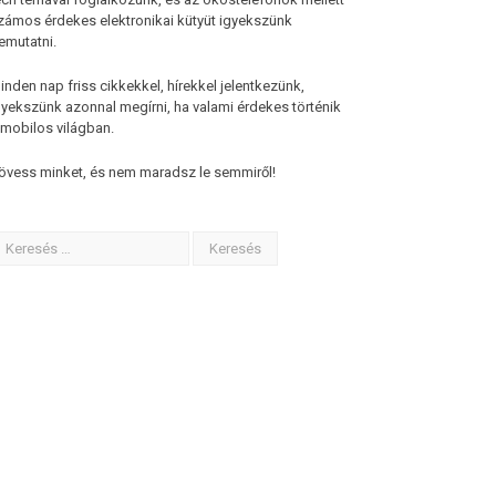
zámos érdekes elektronikai kütyüt igyekszünk
emutatni.
inden nap friss cikkekkel, hírekkel jelentkezünk,
gyekszünk azonnal megírni, ha valami érdekes történik
 mobilos világban.
övess minket, és nem maradsz le semmiről!