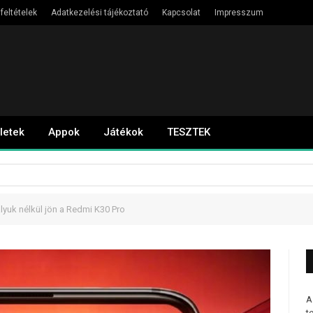
feltételek
Adatkezelési tájékoztató
Kapcsolat
Impresszum
letek
Appok
Játékok
TESZTEK
yuk nélkül jön a Redmi K30 Pro
A
t