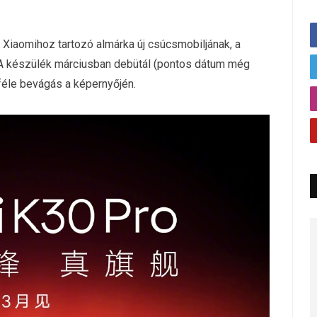
a Xiaomihoz tartozó almárka új csúcsmobiljának, a
A készülék márciusban debütál (pontos dátum még
féle bevágás a képernyőjén.