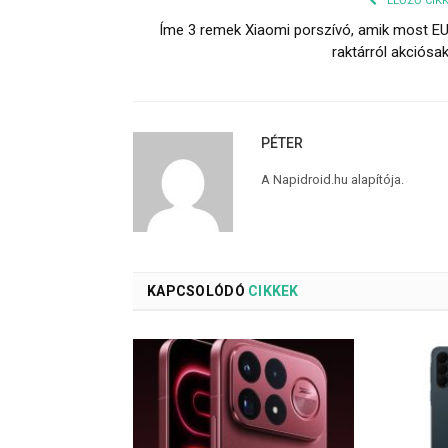
ELŐZŐ CIK
Íme 3 remek Xiaomi porszívó, amik most E
raktárról akciósa
PÉTER
A Napidroid.hu alapítója.
KAPCSOLÓDÓ
CIKKEK