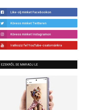
Like-olj minket Facebookon
Kövess minket Twitteren
Kövess minket Instagramon
Iratkozz fel YouTube-csatornánkra
EZEKRŐL SE MARADJ LE