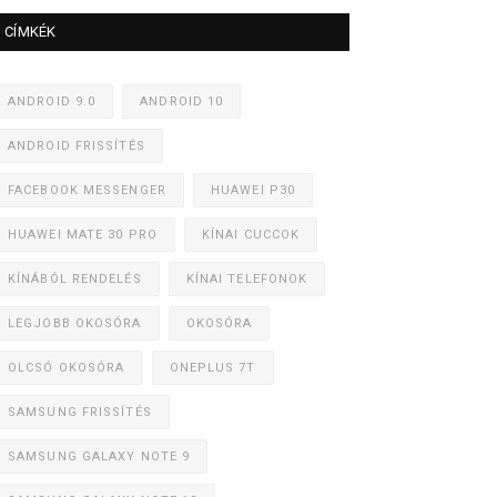
CÍMKÉK
ANDROID 9.0
ANDROID 10
ANDROID FRISSÍTÉS
FACEBOOK MESSENGER
HUAWEI P30
HUAWEI MATE 30 PRO
KÍNAI CUCCOK
KÍNÁBÓL RENDELÉS
KÍNAI TELEFONOK
LEGJOBB OKOSÓRA
OKOSÓRA
OLCSÓ OKOSÓRA
ONEPLUS 7T
SAMSUNG FRISSÍTÉS
SAMSUNG GALAXY NOTE 9