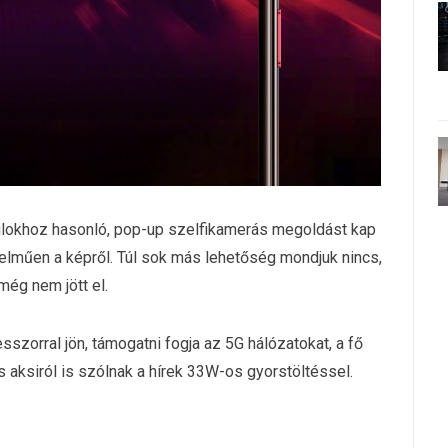
ilokhoz hasonló, pop-up szelfikamerás megoldást kap
telműen a képről. Túl sok más lehetőség mondjuk nincs,
még nem jött el.
szorral jön, támogatni fogja az 5G hálózatokat, a fő
aksiról is szólnak a hírek 33W-os gyorstöltéssel.