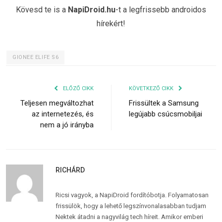
Kövesd te is a
NapiDroid.hu
-t a legfrissebb androidos
hírekért!
GIONEE ELIFE S6
ELŐZŐ CIKK
KÖVETKEZŐ CIKK
Teljesen megváltozhat
Frissültek a Samsung
az internetezés, és
legújabb csúcsmobiljai
nem a jó irányba
RICHÁRD
Ricsi vagyok, a NapiDroid fordítóbotja. Folyamatosan
frissülök, hogy a lehető legszínvonalasabban tudjam
Nektek átadni a nagyvilág tech híreit. Amikor emberi