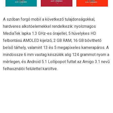
A szóban forgó mobil a következő tulajdonságokkal,
hardveres alkotóelemekkel rendelkezik: nyolcmagos
MediaTek lapka 1.3 GHz-es órajellel, 5 hüvelykes HD
felbontású AMOLED kijelző, 2 GB RAM, 16 GB bővíthető
belső tárhely, valamint 13 és 5 megapixeles kamerapáros. A
mindössze 6 mm vastag készülék alig 124 grammot nyom a
mérlegen, és Android 5.1 Lollipopot futtat az Amigo 3.1 nevű
felhasználói felülettel karöltve.