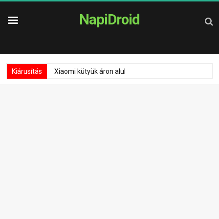
NapiDroid
Kiárusítás
Xiaomi kütyük áron alul