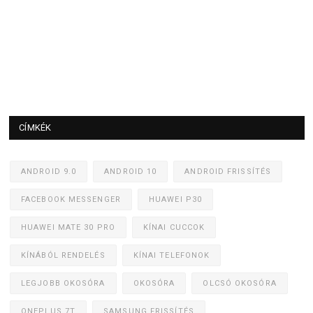
CÍMKÉK
ANDROID 9.0
ANDROID 10
ANDROID FRISSÍTÉS
FACEBOOK MESSENGER
HUAWEI P30
HUAWEI MATE 30 PRO
KÍNAI CUCCOK
KÍNÁBÓL RENDELÉS
KÍNAI TELEFONOK
LEGJOBB OKOSÓRA
OKOSÓRA
OLCSÓ OKOSÓRA
ONEPLUS 7T
SAMSUNG FRISSÍTÉS