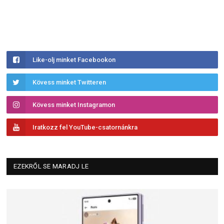
Like-olj minket Facebookon
Kövess minket Twitteren
Kövess minket Instagramon
Iratkozz fel YouTube-csatornánkra
EZEKRŐL SE MARADJ LE