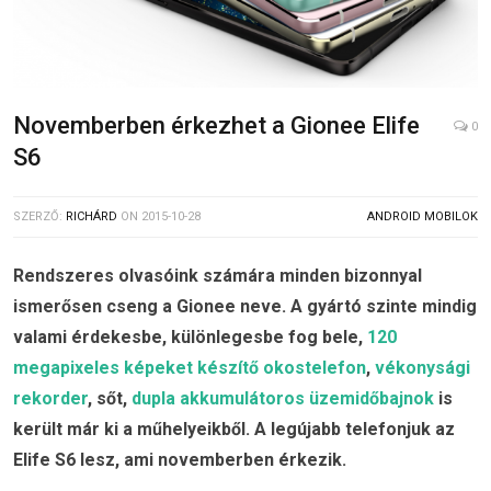
Novemberben érkezhet a Gionee Elife
0
S6
SZERZŐ:
RICHÁRD
ON
2015-10-28
ANDROID MOBILOK
Rendszeres olvasóink számára minden bizonnyal
ismerősen cseng a Gionee neve. A gyártó szinte mindig
valami érdekesbe, különlegesbe fog bele,
120
megapixeles képeket készítő okostelefon
,
vékonysági
rekorder
, sőt,
dupla akkumulátoros üzemidőbajnok
is
került már ki a műhelyeikből. A legújabb telefonjuk az
Elife S6 lesz, ami novemberben érkezik.