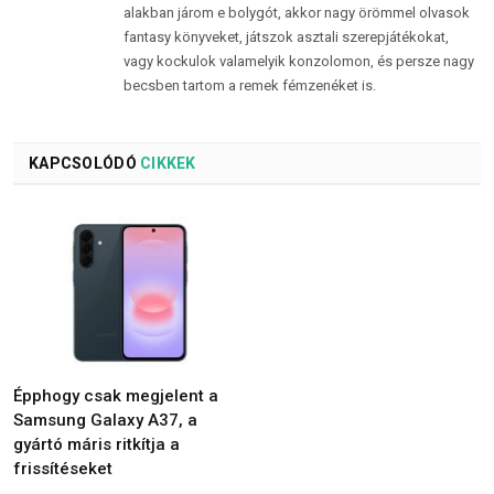
alakban járom e bolygót, akkor nagy örömmel olvasok
fantasy könyveket, játszok asztali szerepjátékokat,
vagy kockulok valamelyik konzolomon, és persze nagy
becsben tartom a remek fémzenéket is.
KAPCSOLÓDÓ
CIKKEK
Épphogy csak megjelent a
Samsung Galaxy A37, a
gyártó máris ritkítja a
frissítéseket