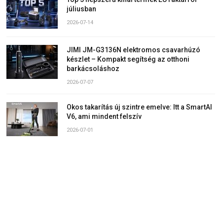
júliusban
2026-07-14
JIMI JM-G3136N elektromos csavarhúzó
készlet – Kompakt segítség az otthoni
barkácsoláshoz
2026-07-07
Okos takarítás új szintre emelve: Itt a SmartAI
V6, ami mindent felszív
2026-07-01