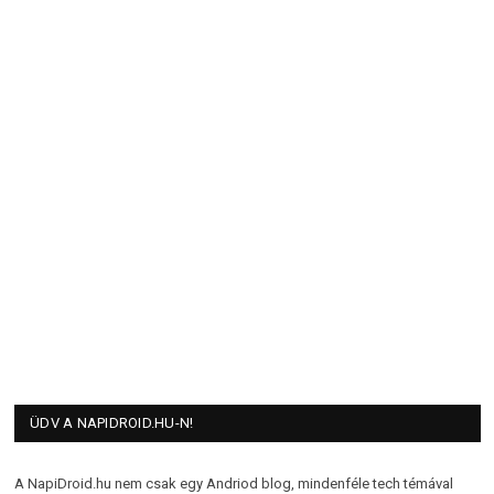
ÜDV A NAPIDROID.HU-N!
A NapiDroid.hu nem csak egy Andriod blog, mindenféle tech témával