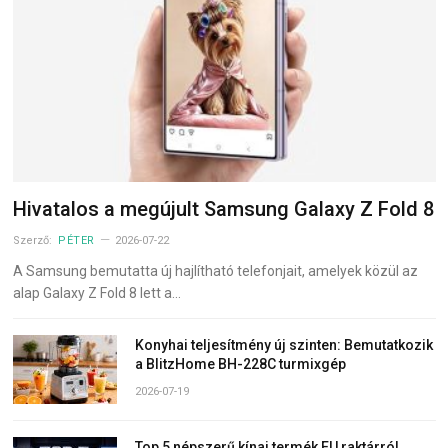
Hivatalos a megújult Samsung Galaxy Z Fold 8
Szerző:
PÉTER
2026-07-22
A Samsung bemutatta új hajlítható telefonjait, amelyek közül az
alap Galaxy Z Fold 8 lett a…
Konyhai teljesítmény új szinten: Bemutatkozik
a BlitzHome BH-228C turmixgép
2026-07-19
Top 5 népszerű kínai termék EU raktárról