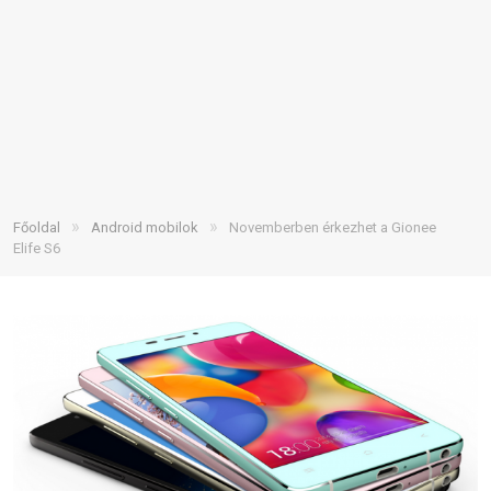
»
»
Főoldal
Android mobilok
Novemberben érkezhet a Gionee
Elife S6