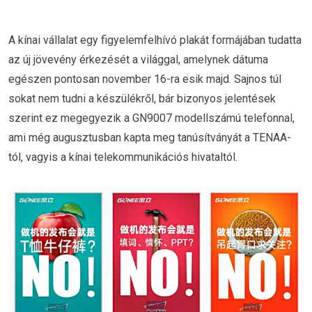
A kínai vállalat egy figyelemfelhívó plakát formájában tudatta
az új jövevény érkezését a világgal, amelynek dátuma
egészen pontosan november 16-ra esik majd. Sajnos túl
sokat nem tudni a készülékről, bár bizonyos jelentések
szerint ez megegyezik a GN9007 modellszámú telefonnal,
ami még augusztusban kapta meg tanúsítványát a TENAA-
tól, vagyis a kínai telekommunikációs hivataltól.