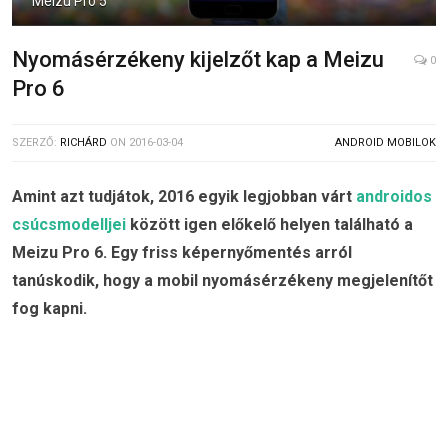
Meizu Pro 5
Nyomásérzékeny kijelzőt kap a Meizu
0
Pro 6
SZERZŐ:
RICHÁRD
ON
2016-03-04
ANDROID MOBILOK
Amint azt tudjátok, 2016 egyik legjobban várt
androidos
csúcsmodelljei
között igen előkelő helyen található a
Meizu Pro 6. Egy friss képernyőmentés arról
tanúskodik, hogy a mobil nyomásérzékeny megjelenítőt
fog kapni.