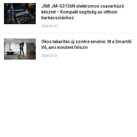
JIMI JM-G3136N elektromos csavarhúzó
készlet – Kompakt segítség az otthoni
barkácsoláshoz
2026-07-07
Okos takarítás új szintre emelve: Itt a SmartAI
V6, ami mindent felszív
2026-07-01