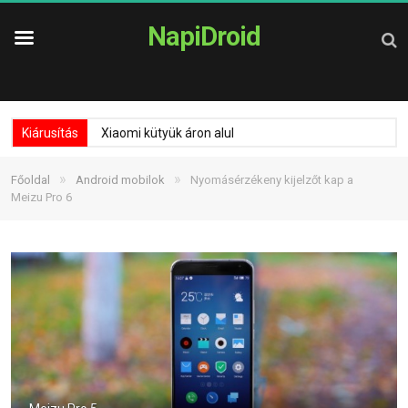
NapiDroid
Kiárusítás
Xiaomi kütyük áron alul
»
»
Főoldal
Android mobilok
Nyomásérzékeny kijelzőt kap a
Meizu Pro 6