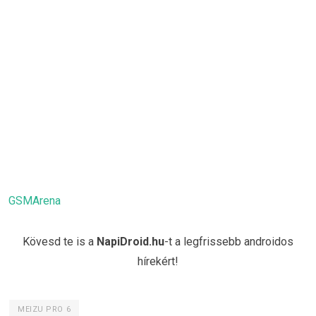
GSMArena
Kövesd te is a
NapiDroid.hu
-t a legfrissebb androidos
hírekért!
MEIZU PRO 6