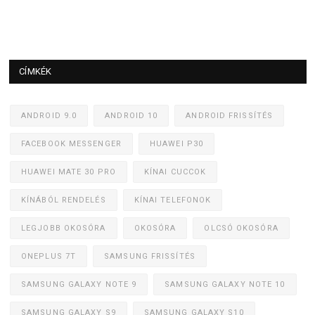
CÍMKÉK
ANDROID 9.0
ANDROID 10
ANDROID FRISSÍTÉS
FACEBOOK MESSENGER
HUAWEI P30
HUAWEI MATE 30 PRO
KÍNAI CUCCOK
KÍNÁBÓL RENDELÉS
KÍNAI TELEFONOK
LEGJOBB OKOSÓRA
OKOSÓRA
OLCSÓ OKOSÓRA
ONEPLUS 7T
SAMSUNG FRISSÍTÉS
SAMSUNG GALAXY NOTE 9
SAMSUNG GALAXY NOTE 10
SAMSUNG GALAXY S9
SAMSUNG GALAXY S10