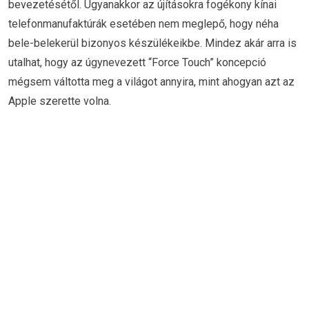
bevezetésétől. Ugyanakkor az újításokra fogékony kínai
telefonmanufaktúrák esetében nem meglepő, hogy néha
bele-belekerül bizonyos készülékeikbe. Mindez akár arra is
utalhat, hogy az úgynevezett “Force Touch” koncepció
mégsem váltotta meg a világot annyira, mint ahogyan azt az
Apple szerette volna.