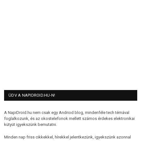
ÜDV A NAPIDROID.HU-N!
A NapiDroid.hu nem csak egy Andriod blog, mindenféle tech témával
foglalkozunk, és az okostelefonok mellett számos érdekes elektronikai
kütyüt igyekszünk bemutatni.
Minden nap friss cikkekkel, hírekkel jelentkezünk, igyekszünk azonnal