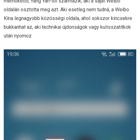
mérnökétől, Yang Yan-tól származik, aki a saját Weibo
oldalán osztotta meg azt. Aki esetleg nem tudná, a Weibo
Kína legnagyobb közösségi oldala, ahol sokszor kincsekre
bukkanhat az, aki technikai újdonságok vagy kulisszatitkok
után nyomoz.