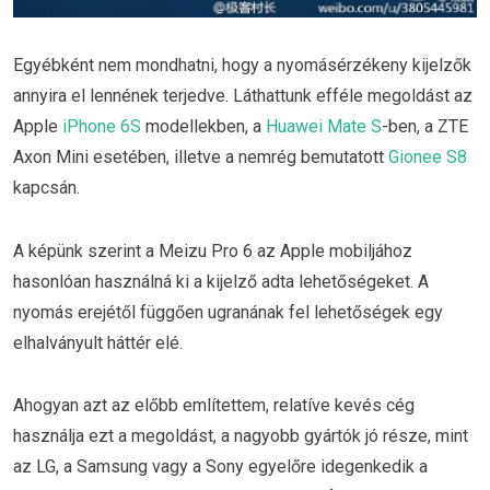
Egyébként nem mondhatni, hogy a nyomásérzékeny kijelzők
annyira el lennének terjedve. Láthattunk efféle megoldást az
Apple
iPhone 6S
modellekben, a
Huawei Mate S
-ben, a ZTE
Axon Mini esetében, illetve a nemrég bemutatott
Gionee S8
kapcsán.
A képünk szerint a Meizu Pro 6 az Apple mobiljához
hasonlóan használná ki a kijelző adta lehetőségeket. A
nyomás erejétől függően ugranának fel lehetőségek egy
elhalványult háttér elé.
Ahogyan azt az előbb említettem, relatíve kevés cég
használja ezt a megoldást, a nagyobb gyártók jó része, mint
az LG, a Samsung vagy a Sony egyelőre idegenkedik a