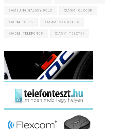
SAMSUNG GALAXY FOLD
XIAOMI CUCCOK
XIAOMI HÍREK
XIAOMI MI NOTE 10
XIAOMI TELEFONOK
XIAOMI TESZTEK