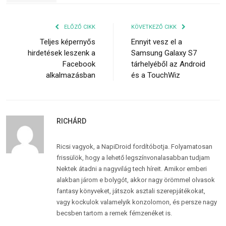
ELŐZŐ CIKK
KÖVETKEZŐ CIKK
Teljes képernyős
Ennyit vesz el a
hirdetések leszenk a
Samsung Galaxy S7
Facebook
tárhelyéből az Android
alkalmazásban
és a TouchWiz
RICHÁRD
Ricsi vagyok, a NapiDroid fordítóbotja. Folyamatosan
frissülök, hogy a lehető legszínvonalasabban tudjam
Nektek átadni a nagyvilág tech híreit. Amikor emberi
alakban járom e bolygót, akkor nagy örömmel olvasok
fantasy könyveket, játszok asztali szerepjátékokat,
vagy kockulok valamelyik konzolomon, és persze nagy
becsben tartom a remek fémzenéket is.