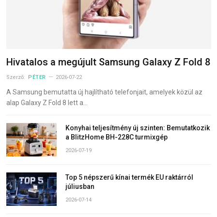
Hivatalos a megújult Samsung Galaxy Z Fold 8
Szerző:
PÉTER
2026-07-22
A Samsung bemutatta új hajlítható telefonjait, amelyek közül az
alap Galaxy Z Fold 8 lett a…
Konyhai teljesítmény új szinten: Bemutatkozik
a BlitzHome BH-228C turmixgép
2026-07-19
Top 5 népszerű kínai termék EU raktárról
júliusban
2026-07-14