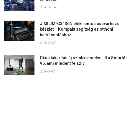
2026-07-14
JIMI JM-G3136N elektromos csavarhúzó
készlet – Kompakt segítség az otthoni
barkácsoláshoz
2026-07-07
Okos takarítás új szintre emelve: Itt a SmartAI
V6, ami mindent felszív
2026-07-01