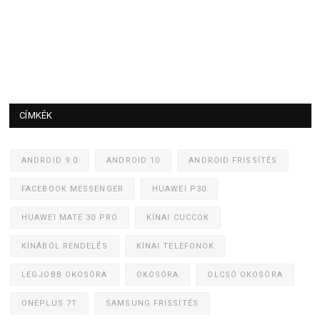
CÍMKÉK
ANDROID 9.0
ANDROID 10
ANDROID FRISSÍTÉS
FACEBOOK MESSENGER
HUAWEI P30
HUAWEI MATE 30 PRO
KÍNAI CUCCOK
KÍNÁBÓL RENDELÉS
KÍNAI TELEFONOK
LEGJOBB OKOSÓRA
OKOSÓRA
OLCSÓ OKOSÓRA
ONEPLUS 7T
SAMSUNG FRISSÍTÉS