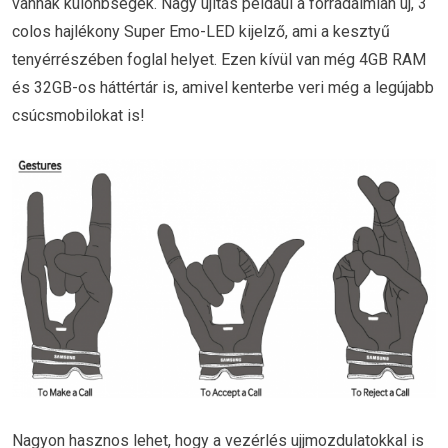
vannak különbségek. Nagy újítás például a forradalmian új, 3
colos hajlékony Super Emo-LED kijelző, ami a kesztyű
tenyérrészében foglal helyet. Ezen kívül van még 4GB RAM
és 32GB-os háttértár is, amivel kenterbe veri még a legújabb
csúcsmobilokat is!
Nagyon hasznos lehet, hogy a vezérlés ujjmozdulatokkal is