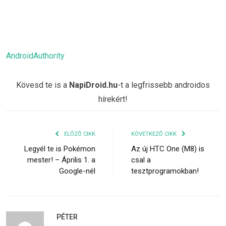
AndroidAuthority
Kövesd te is a
NapiDroid.hu
-t a legfrissebb androidos
hírekért!
ELŐZŐ CIKK
KÖVETKEZŐ CIKK
Legyél te is Pokémon
Az új HTC One (M8) is
mester! – Április 1. a
csal a
Google-nél
tesztprogramokban!
PÉTER