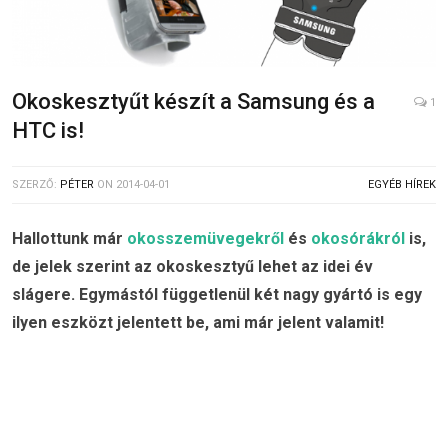
Okoskesztyűt készít a Samsung és a
1
HTC is!
SZERZŐ:
PÉTER
ON
2014-04-01
EGYÉB HÍREK
Hallottunk már
okosszemüvegekről
és
okosórákról
is,
de jelek szerint az okoskesztyű lehet az idei év
slágere. Egymástól függetlenül két nagy gyártó is egy
ilyen eszközt jelentett be, ami már jelent valamit!