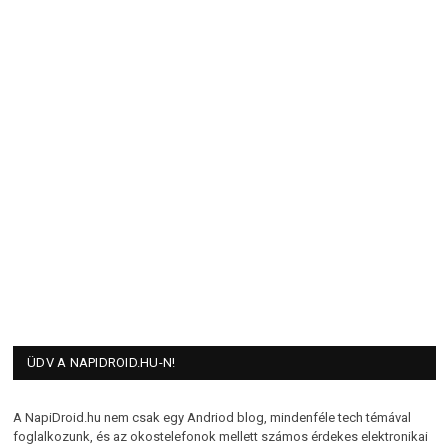
ÜDV A NAPIDROID.HU-N!
A NapiDroid.hu nem csak egy Andriod blog, mindenféle tech témával
foglalkozunk, és az okostelefonok mellett számos érdekes elektronikai