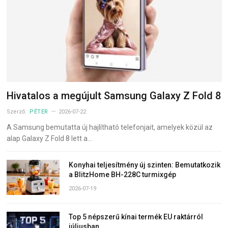
Hivatalos a megújult Samsung Galaxy Z Fold 8
Szerző:
PÉTER
2026-07-22
A Samsung bemutatta új hajlítható telefonjait, amelyek közül az
alap Galaxy Z Fold 8 lett a…
Konyhai teljesítmény új szinten: Bemutatkozik
a BlitzHome BH-228C turmixgép
2026-07-19
Top 5 népszerű kínai termék EU raktárról
júliusban