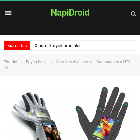
NapiDroid
Kiárusítás
Xiaomi kütyük áron alul
»
»
Főoldal
Egyéb hírek
Okoskesztyűt készít a Samsung és a HTC
is!