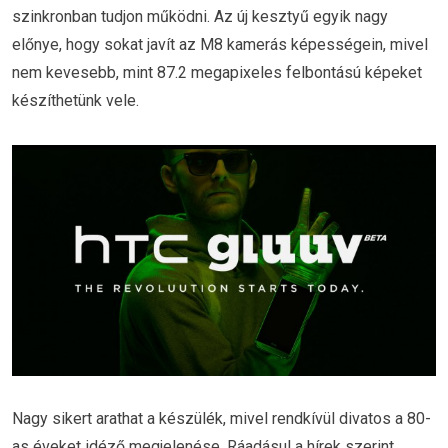
szinkronban tudjon működni. Az új kesztyű egyik nagy
előnye, hogy sokat javít az M8 kamerás képességein, mivel
nem kevesebb, mint 87.2 megapixeles felbontású képeket
készíthetünk vele.
Nagy sikert arathat a készülék, mivel rendkívül divatos a 80-
as éveket idéző megjelenése. Ráadásul a hírek szerint