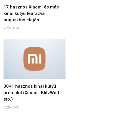
17 hasznos Xiaomi és más
kínai kütyü leárazva
augusztus elején
2026-08-02
30+1 hasznos kínai kütyü
áron alul (Xiaomi, BlitzWolf,
stb.)
2026-07-30