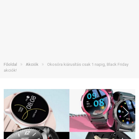
»
»
Főoldal
Akciók
Okosóra kiárusítás csak 1 napig, Black Friday
akciók!