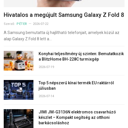
Hivatalos a megújult Samsung Galaxy Z Fold 8
Szerző:
PÉTER
2026-07-22
A Samsung bemutatta új hajlítható telefonjait, amelyek közül az
alap Galaxy Z Fold 8 lett a…
Konyhai teljesítmény új szinten: Bemutatkozik
a BlitzHome BH-228C turmixgép
2026-07-19
Top 5 népszerű kínai termék EU raktárról
júliusban
2026-07-14
JIMI JM-G3136N elektromos csavarhúzó
készlet – Kompakt segítség az otthoni
barkácsoláshoz