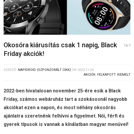
Okosóra kiárusítás csak 1 napig, Black
0
Friday akciók!
SZERZŐ:
NAPIDROID (SZPONZORÁLT CIKK)
ON
2022-11-24
AKCIÓK
,
FELKAPOTT
,
KIEMELT
2022-ben hivatalosan november 25-ére esik a Black
Friday, számos webáruház tart a szokásosnál nagyobb
akciókat ezen a napon, és most néhány okosórás
ajánlatra szeretnénk felhívni a figyelmet. Női, férfi és
gyerek típusok is vannak a kínálatban magyar menüvel!