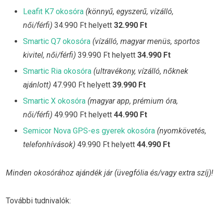
Leafit K7 okosóra
(könnyű, egyszerű, vízálló,
női/férfi)
34.990 Ft helyett
32.990 Ft
Smartic Q7 okosóra
(vízálló, magyar menüs, sportos
kivitel, női/férfi)
39.990 Ft helyett
34.990 Ft
Smartic Ria okosóra
(ultravékony, vízálló, nőknek
ajánlott)
47.990 Ft helyett
39.990 Ft
Smartic X okosóra
(magyar app, prémium óra,
női/férfi)
49.990 Ft helyett
44.990 Ft
Semicor Nova GPS-es gyerek okosóra
(nyomkövetés,
telefonhívások)
49.990 Ft helyett
44.990 Ft
Minden okosórához ajándék jár (üvegfólia és/vagy extra szíj)!
További tudnivalók: