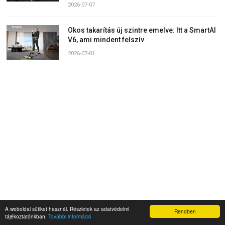
2026-07-07
Okos takarítás új szintre emelve: Itt a SmartAI
V6, ami mindent felszív
2026-07-01
A weboldal sütiket használ. Részletek az adatvédelmi
Rendben
tájékoztatónkban.
További információ