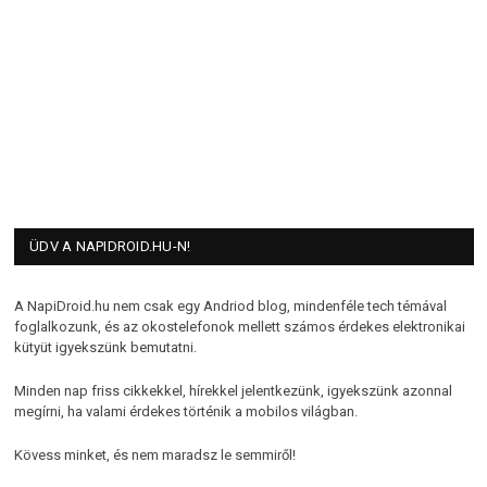
ÜDV A NAPIDROID.HU-N!
A NapiDroid.hu nem csak egy Andriod blog, mindenféle tech témával
foglalkozunk, és az okostelefonok mellett számos érdekes elektronikai
kütyüt igyekszünk bemutatni.
Minden nap friss cikkekkel, hírekkel jelentkezünk, igyekszünk azonnal
megírni, ha valami érdekes történik a mobilos világban.
Kövess minket, és nem maradsz le semmiről!