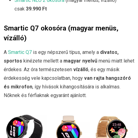
Smartic NEO 2 okosóra
(magyar menüs, vízálló)
csak
39.990 Ft
Smartic Q7 okosóra (magyar menüs,
vízálló)
A
Smartic Q7
is egy népszerű típus, amely a
divatos,
sportos
kinézete mellett a
magyar nyelvű
menü miatt lehet
érdekes. Az óra természetesen
vízálló
, és egy másik
érdekesség vele kapcsolatban, hogy
van rajta hangszóró
és mikrofon
, így hívások kihangosítására is alkalmas.
Nőknek és férfiaknak egyaránt ajánlott.