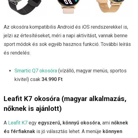
Az okosóra kompatibilis Android és iOS rendszerekkel is,
jelzi az értesítéseket, méri a napi aktivitást, vannak benne
sport módok és sok egyéb hasznos funkció. További leírás
és rendelés:
Smartic Q7 okosóra
(vízálló, magyar menüs, sportos
kivitel) csak
34.990 Ft
Leafit K7 okosóra (magyar alkalmazás,
nőknek is ajánlott)
A
Leafit K7
egy
egyszerű, könnyű okosóra
, ami
nőknek
és férfiaknak
is jó választás lehet. A menüje
könnyen