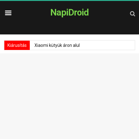
NapiDroid
Kiárusítás
Xiaomi kütyük áron alul