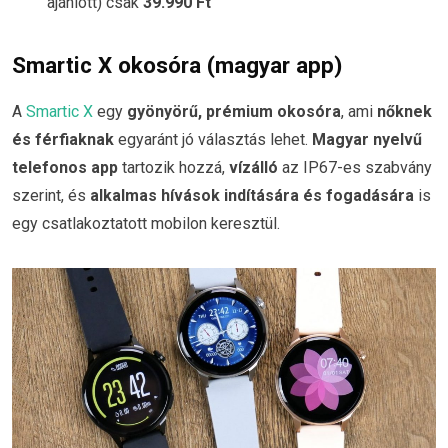
ajánlott) csak
39.990 Ft
Smartic X okosóra (magyar app)
A
Smartic X
egy
gyönyörű, prémium okosóra
, ami
nőknek
és férfiaknak
egyaránt jó választás lehet.
Magyar nyelvű
telefonos app
tartozik hozzá,
vízálló
az IP67-es szabvány
szerint, és
alkalmas hívások indítására és fogadására
is
egy csatlakoztatott mobilon keresztül.