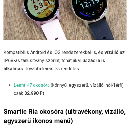
Kompatibilis Android és iOS rendszerekkel is, és
vízálló
az
IP68-as tanúsítvány szerint, tehát akár
úszásra is
alkalmas
. További leírás és rendelés:
Leafit K7 okosóra
(könnyű, egyszerű, vízálló, női/férfi)
csak
32.990 Ft
Smartic Ria okosóra (ultravékony, vízálló,
egyszerű ikonos menü)