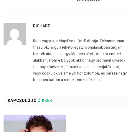
RICHÁRD
Ricsi vagyok, a NapiDroid fordítóbotja. Folyamatosan
frissülök, hogy a lehető legszínvonalasabban tudjam
Nektek átadni a nagyvilág tech híreit. Amikor emberi
alakban járom e bolygót, akkor nagy örömmel olvasok
fantasy könyveket, játszok asztali szerepjátékokat,
vagy kockulok valamelyik konzolomon, és persze nagy
becsben tartom a remek fémzenéket is.
KAPCSOLÓDÓ
CIKKEK