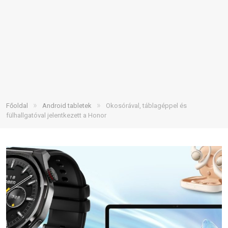
»
»
Főoldal
Android tabletek
Okosórával, táblagéppel és
fülhallgatóval jelentkezett a Honor