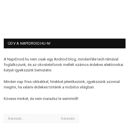
ÜDV A NAPIDROID.HU-N!
A NapiDroid.hu nem csak egy Andriod blog, mindenféle tech témával
foglalkozunk, és az okostelefonok mellett számos érdekes elektronikai
kütyüt igyekszünk bemutatni.
Minden nap friss cikkekkel, hírekkel jelentkezünk, igyekszünk azonnal
megírni, ha valami érdekes történik a mobilos világban.
Kövess minket, és nem maradsz le semmiről!