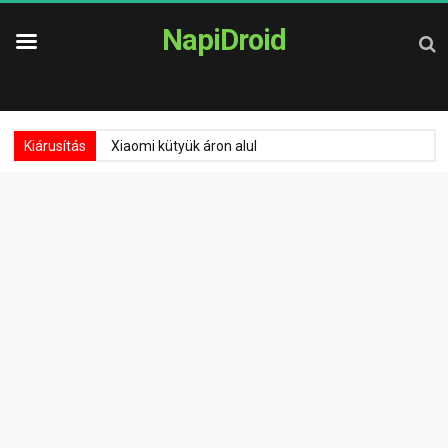
NapiDroid
Kiárusítás
Xiaomi kütyük áron alul