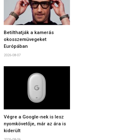
Betilthatják a kamerás
okosszemüvegeket
Európában
2026-08-07
Végre a Google-nek is lesz
nyomkövetője, már az ára is
kiderült
2026-08-06