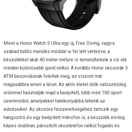
Mivel a Honor Watch 5 Ultra egy új, Free Diving, vagyis
szabad tüdős merülés móddal is fel lett vértezve, a
készülékkel akár 40 méter mélyre is lemerülhetünk a víz alá
minden különösebb gond nélkül. A korábbi Honor okosórák 5
ATM besorolásnak feleltek meg, ez viszont már
magasabbra emeli a lécet. Az aktív életet élők valószínűleg
örömmel használják majd a beépített, több mint 100 sport
üzemmódot, amelyekkel hatékonyabbá tehetik az
edzéseiket. Az okosóra felszereltségéhez tartozik egy
hangszóró és egy beépített mikrofon is, a készülék elvileg
képes önállóan, párosított okostelefon nélkül fogadni és