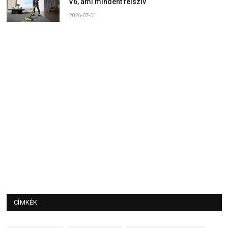
V6, ami mindent felszív
2026-07-01
CÍMKÉK