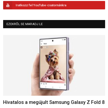
Iratkozz fel YouTube-csatornánkra
EZEKRŐL SE MARADJ LE
Hivatalos a megújult Samsung Galaxy Z Fold 8