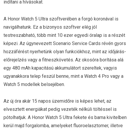
indítani a hívásokat.
A Honor Watch 5 Ultra szoftverében a forgó koronával is
navigálhatunk. Ez a bizonyos szoftver elég jól
testreszabható, több mint 10 ezer egyedi óralap is a részét
képezi. Az úgynevezett Scenario Service Cards révén gyors
hozzáférést nyerhetünk olyan funkciókhoz, mint az időjárás-
előrejelzés vagy a fitneszkövetés. Az okosóra borítása alá
egy 480 mAh kapacitású akkumulátort szereltek, vagyis
ugyanakkora telep feszül benne, mint a Watch 4 Pro vagy a
Watch 5 modellek belsejében.
Az új óra akár 15 napos üzemidőre is képes lehet, az
elvesztett energiákat pedig vezeték nélküli töltéssel is
pótolhatjuk. A Honor Watch 5 Ultra fekete és barna kivitelben
kerül majd forgalomba, amelyeket fluoroelasztomer, illetve