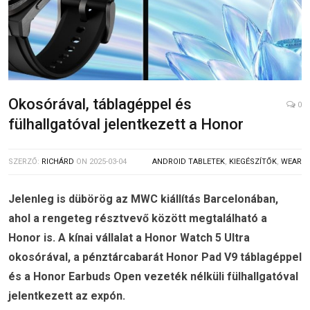
Okosórával, táblagéppel és
0
fülhallgatóval jelentkezett a Honor
SZERZŐ:
RICHÁRD
ON
2025-03-04
ANDROID TABLETEK
,
KIEGÉSZÍTŐK
,
WEAR
Jelenleg is dübörög az MWC kiállítás Barcelonában,
ahol a rengeteg résztvevő között megtalálható a
Honor is. A kínai vállalat a Honor Watch 5 Ultra
okosórával, a pénztárcabarát Honor Pad V9 táblagéppel
és a Honor Earbuds Open vezeték nélküli fülhallgatóval
jelentkezett az expón.