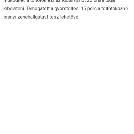
működhet, a töltőtok ezt az időtartamot 22 órára tudja
kibővíteni. Támogatott a gyorstöltés: 15 perc a töltőtokban 2
órányi zenehallgatást tesz lehetővé.