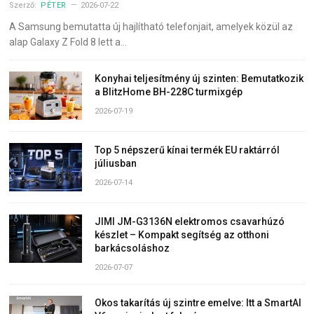
Szerző:
PÉTER
2026-07-22
A Samsung bemutatta új hajlítható telefonjait, amelyek közül az
alap Galaxy Z Fold 8 lett a…
Konyhai teljesítmény új szinten: Bemutatkozik
a BlitzHome BH-228C turmixgép
2026-07-19
Top 5 népszerű kínai termék EU raktárról
júliusban
2026-07-14
JIMI JM-G3136N elektromos csavarhúzó
készlet – Kompakt segítség az otthoni
barkácsoláshoz
2026-07-07
Okos takarítás új szintre emelve: Itt a SmartAI