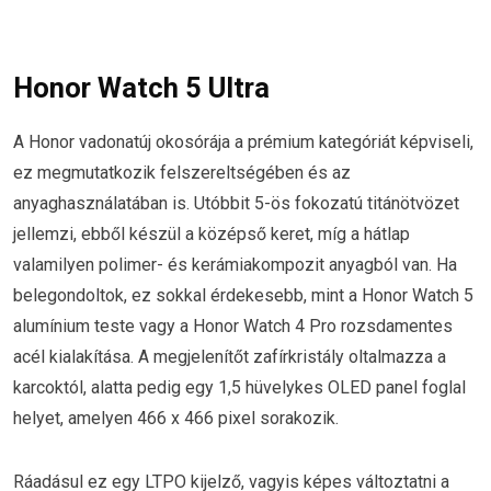
Honor Watch 5 Ultra
A Honor vadonatúj okosórája a prémium kategóriát képviseli,
ez megmutatkozik felszereltségében és az
anyaghasználatában is. Utóbbit 5-ös fokozatú titánötvözet
jellemzi, ebből készül a középső keret, míg a hátlap
valamilyen polimer- és kerámiakompozit anyagból van. Ha
belegondoltok, ez sokkal érdekesebb, mint a Honor Watch 5
alumínium teste vagy a Honor Watch 4 Pro rozsdamentes
acél kialakítása. A megjelenítőt zafírkristály oltalmazza a
karcoktól, alatta pedig egy 1,5 hüvelykes OLED panel foglal
helyet, amelyen 466 x 466 pixel sorakozik.
Ráadásul ez egy LTPO kijelző, vagyis képes változtatni a