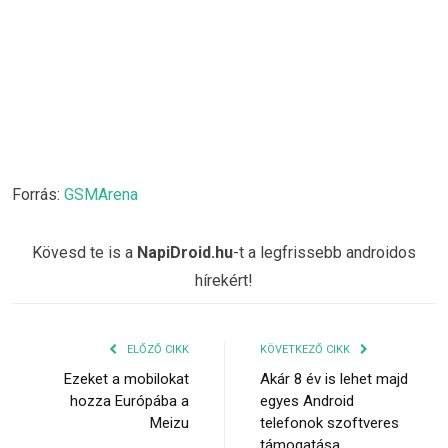
Forrás:
GSMArena
Kövesd te is a
NapiDroid.hu
-t a legfrissebb androidos
hírekért!
ELŐZŐ CIKK
KÖVETKEZŐ CIKK
Ezeket a mobilokat
Akár 8 év is lehet majd
hozza Európába a
egyes Android
Meizu
telefonok szoftveres
támogatása