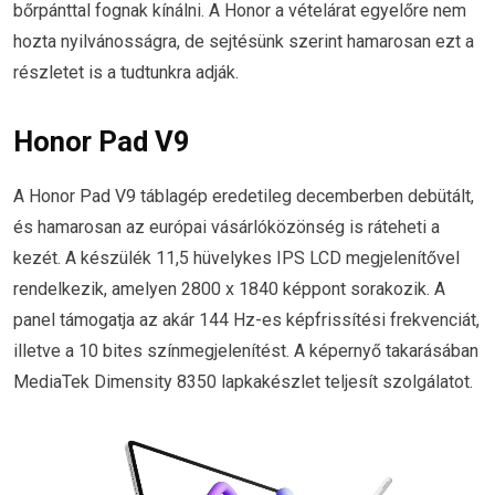
bőrpánttal fognak kínálni. A Honor a vételárat egyelőre nem
hozta nyilvánosságra, de sejtésünk szerint hamarosan ezt a
részletet is a tudtunkra adják.
Honor Pad V9
A Honor Pad V9 táblagép eredetileg decemberben debütált,
és hamarosan az európai vásárlóközönség is ráteheti a
kezét. A készülék 11,5 hüvelykes IPS LCD megjelenítővel
rendelkezik, amelyen 2800 x 1840 képpont sorakozik. A
panel támogatja az akár 144 Hz-es képfrissítési frekvenciát,
illetve a 10 bites színmegjelenítést. A képernyő takarásában
MediaTek Dimensity 8350 lapkakészlet teljesít szolgálatot.