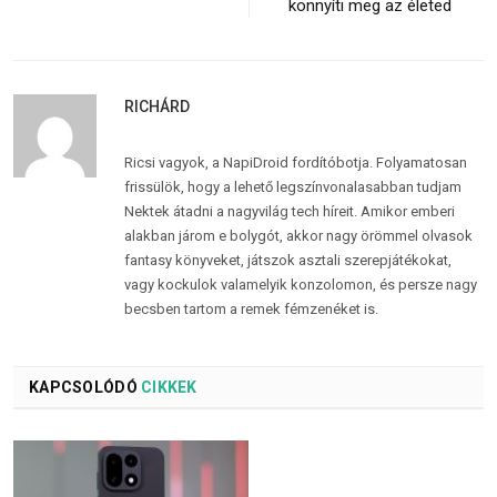
könnyíti meg az életed
RICHÁRD
Ricsi vagyok, a NapiDroid fordítóbotja. Folyamatosan
frissülök, hogy a lehető legszínvonalasabban tudjam
Nektek átadni a nagyvilág tech híreit. Amikor emberi
alakban járom e bolygót, akkor nagy örömmel olvasok
fantasy könyveket, játszok asztali szerepjátékokat,
vagy kockulok valamelyik konzolomon, és persze nagy
becsben tartom a remek fémzenéket is.
KAPCSOLÓDÓ
CIKKEK