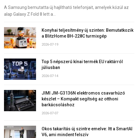
A Samsung bemutatta új hajlítható telefonjait, amelyek közül az
alap Galaxy Z Fold 8 lett a…
Konyhai teljesítmény új szinten: Bemutatkozik
a BlitzHome BH-228C turmixgép
2026-07-19
Top 5 népszerű kínai termék EU raktárról
júliusban
2026-07-14
JIMI JM-G3136N elektromos csavarhúzó
készlet – Kompakt segítség az otthoni
barkácsoláshoz
2026-07-07
Okos takarítás új szintre emelve: Itt a SmartAI
V6, ami mindent felszív