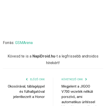
Forrás:
GSMArena
Kövesd te is a
NapiDroid.hu
-t a legfrissebb androidos
hírekért!
ELŐZŐ CIKK
KÖVETKEZŐ CIKK
Okosórával, táblagéppel
Megjelent a JIGOO
és fülhallgatóval
V700 vezeték nélküli
jelentkezett a Honor
porszívó, ami
automatikus ürítéssel