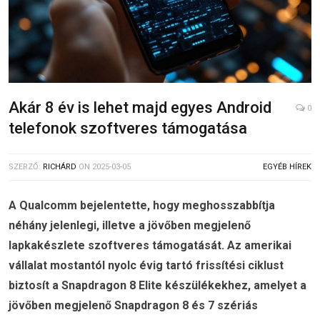
Akár 8 év is lehet majd egyes Android
0
telefonok szoftveres támogatása
SZERZŐ:
RICHÁRD
ON
2025-03-05
EGYÉB HÍREK
A Qualcomm bejelentette, hogy meghosszabbítja
néhány jelenlegi, illetve a jövőben megjelenő
lapkakészlete szoftveres támogatását. Az amerikai
vállalat mostantól nyolc évig tartó frissítési ciklust
biztosít a Snapdragon 8 Elite készülékekhez, amelyet a
jövőben megjelenő Snapdragon 8 és 7 szériás