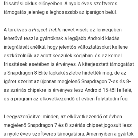
frissítési ciklus előnyeiben. A nyolc éves szoftveres
támogatás jelenleg a leghosszabb az iparágon belül.
A törekvés a
Project Treble
nevet viseli, ez lényegében
lehetővé teszi a gyártóknak a legújabb Android kiadás
integrálását anélkül, hogy jelentős változtatásokat kellene
eszközölniük az adott készülék kódjában, és ez kernel
frissítések esetében is érvényes. A kiterjesztett támogatást
a Snapdragon 8 Elite lapkakészletre hirdették meg, de az
ígéret szerint az újonnan megjelenő Snapdragon 7-es és 8-
as szériás chipekre is érvényes lesz Android 15-től felfelé,
és a program az elkövetkezendő öt évben folytatódni fog.
Leegyszerűsítve: minden, az elkövetkezendő öt évben
megjelenő Snapdragon 7 és 8 szériás chipset jogosult lesz
a nyolc éves szoftveres támogatásra. Amennyiben a gyártók