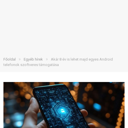
»
»
Főoldal
Egyéb hírek
Akár 8 év is lehet majd egyes Android
telefonok szoftveres támogatása