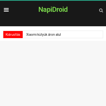
NapiDroid
Kiárusítás
Xiaomi kütyük áron alul