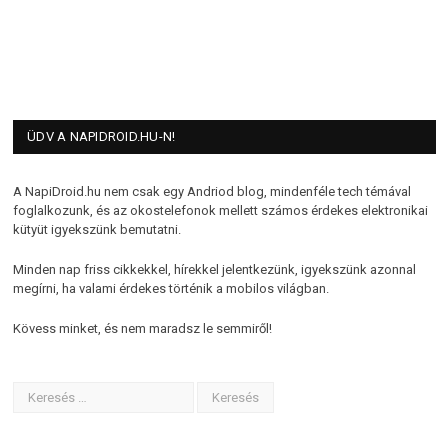
ÜDV A NAPIDROID.HU-N!
A NapiDroid.hu nem csak egy Andriod blog, mindenféle tech témával
foglalkozunk, és az okostelefonok mellett számos érdekes elektronikai
kütyüt igyekszünk bemutatni.
Minden nap friss cikkekkel, hírekkel jelentkezünk, igyekszünk azonnal
megírni, ha valami érdekes történik a mobilos világban.
Kövess minket, és nem maradsz le semmiről!