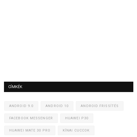
CÍMKÉK
ANDROID 9.0
ANDROID 10
ANDROID FRISSÍTÉS
FACEBOOK MESSENGER
HUAWEI P30
HUAWEI MATE 30 PRO
KÍNAI CUCCOK