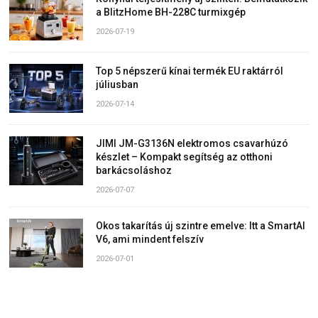
a BlitzHome BH-228C turmixgép
2026-07-19
Top 5 népszerű kínai termék EU raktárról
júliusban
2026-07-14
JIMI JM-G3136N elektromos csavarhúzó
készlet – Kompakt segítség az otthoni
barkácsoláshoz
2026-07-07
Okos takarítás új szintre emelve: Itt a SmartAI
V6, ami mindent felszív
2026-07-01