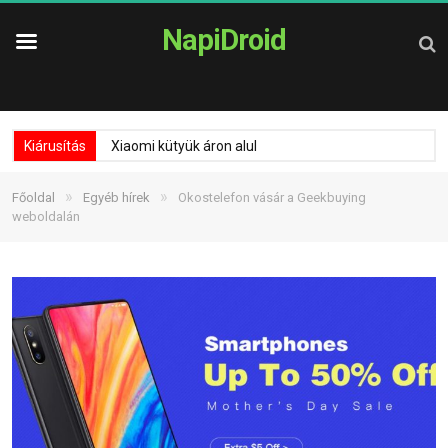
NapiDroid
Kiárusítás
Xiaomi kütyük áron alul
»
»
Főoldal
Egyéb hírek
Okostelefon vásár a Geekbuying
weboldalán