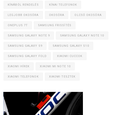
KÍNÁBÓL RENDELÉS
KÍNAI TELEFONOK
LEGJOBB OKOSÓRA
OKOSÓRA
OLCSÓ OKOSÓRA
ONEPLUS 7T
SAMSUNG FRISSÍTÉS
SAMSUNG GALAXY NOTE 9
SAMSUNG GALAXY NOTE 10
SAMSUNG GALAXY S9
SAMSUNG GALAXY S10
SAMSUNG GALAXY FOLD
XIAOMI CUCCOK
XIAOMI HÍREK
XIAOMI MI NOTE 10
XIAOMI TELEFONOK
XIAOMI TESZTEK