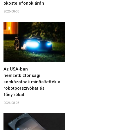
okostelefonok árán
2026-08-06
Az USA-ban
nemzetbiztonsági
kockázatnak minősítették a
robotporszívókat és
fűnyírókat
2026-08-03