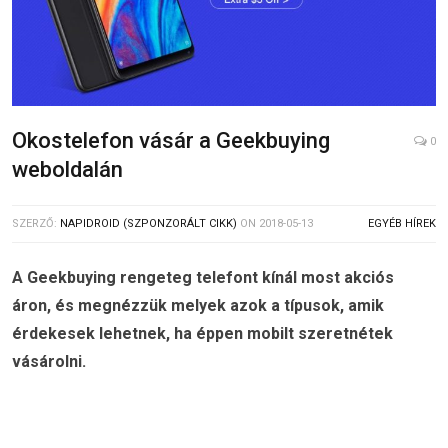
Okostelefon vásár a Geekbuying
0
weboldalán
SZERZŐ:
NAPIDROID (SZPONZORÁLT CIKK)
ON
2018-05-13
EGYÉB HÍREK
A Geekbuying rengeteg telefont kínál most akciós
áron, és megnézzük melyek azok a típusok, amik
érdekesek lehetnek, ha éppen mobilt szeretnétek
vásárolni.