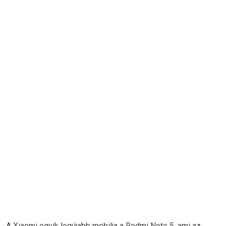
A Xiaomi egyik legújabb mobilja a Redmi Note 5, ami az