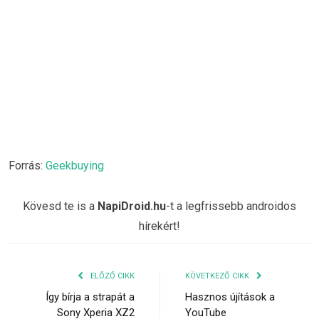
Forrás:
Geekbuying
Kövesd te is a
NapiDroid.hu
-t a legfrissebb androidos
hírekért!
ELŐZŐ CIKK
KÖVETKEZŐ CIKK
Így bírja a strapát a
Hasznos újítások a
Sony Xperia XZ2
YouTube