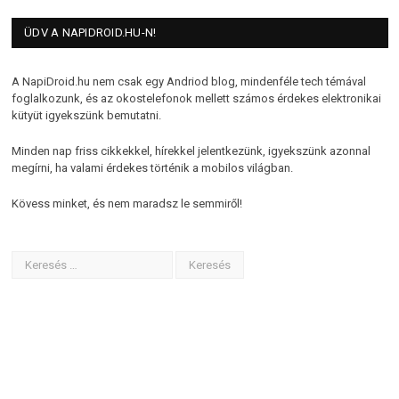
ÜDV A NAPIDROID.HU-N!
A NapiDroid.hu nem csak egy Andriod blog, mindenféle tech témával
foglalkozunk, és az okostelefonok mellett számos érdekes elektronikai
kütyüt igyekszünk bemutatni.
Minden nap friss cikkekkel, hírekkel jelentkezünk, igyekszünk azonnal
megírni, ha valami érdekes történik a mobilos világban.
Kövess minket, és nem maradsz le semmiről!