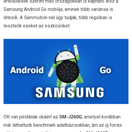
értesülések szerint más országokban is kapható lesz a
Samsung Android Go mobilja, aminek több variánsa is
létezik. A
Sammobile
-nál úgy tudják, több régióban is
tesztelik ezeket az eszközöket.
Ott van példának okáért az
SM-J260G
, amelyet korábban
már láthattunk benchmark adatbázisokban, ám az új forrás