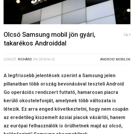
Olcsó Samsung mobil jön gyári,
0
takarékos Androiddal
SZERZŐ:
RICHÁRD
ON
2018-06-25
ANDROID MOBILOK
A legfrissebb jelentések szerint a Samsung jelen
pillanatban több ország bevonásával teszteli Android
Go operációs rendszert futtató, hamarosan piacra
kerülő okostelefonját, amelynek több változata is
létezik. Ez arra enged következtetni, hogy nem csupán
az eredetileg kiszemelt ázsiai piacok vásárlói, hanem
az európai felhasználók is örülhetnek majd az olcsó,