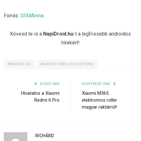
Forrás:
GSMArena
Kövesd te is a
NapiDroid.hu
-t a legfrissebb androidos
hírekért!
ANDROID GO
ANDROID OREO (GO EDITION)
ELŐZŐ CIKK
KÖVETKEZŐ CIKK
Hivatalos a Xiaomi
Xiaomi M365
Redmi 6 Pro
elektromos roller
magyar raktárról!
RICHÁRD