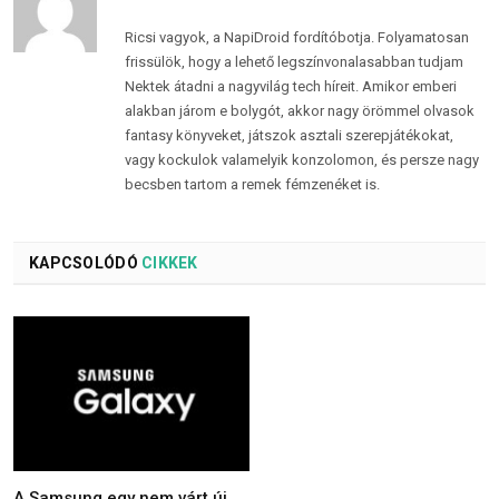
Ricsi vagyok, a NapiDroid fordítóbotja. Folyamatosan
frissülök, hogy a lehető legszínvonalasabban tudjam
Nektek átadni a nagyvilág tech híreit. Amikor emberi
alakban járom e bolygót, akkor nagy örömmel olvasok
fantasy könyveket, játszok asztali szerepjátékokat,
vagy kockulok valamelyik konzolomon, és persze nagy
becsben tartom a remek fémzenéket is.
KAPCSOLÓDÓ
CIKKEK
A Samsung egy nem várt új