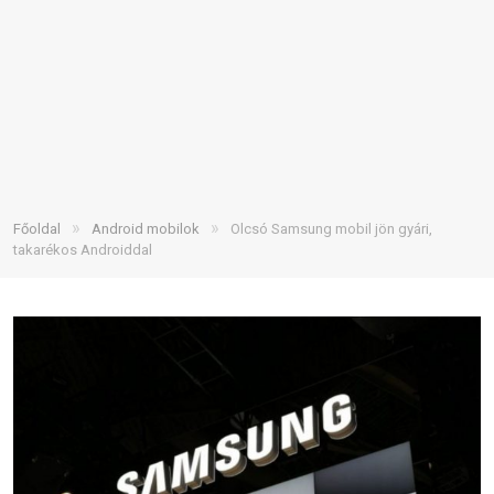
»
»
Főoldal
Android mobilok
Olcsó Samsung mobil jön gyári,
takarékos Androiddal