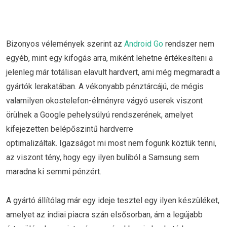
Bizonyos vélemények szerint az
Android Go
rendszer nem
egyéb, mint egy kifogás arra, miként lehetne értékesíteni a
jelenleg már totálisan elavult hardvert, ami még megmaradt a
gyártók lerakatában. A vékonyabb pénztárcájú, de mégis
valamilyen okostelefon-élményre vágyó userek viszont
örülnek a Google pehelysúlyú rendszerének, amelyet
kifejezetten belépőszintű hardverre
optimalizáltak. Igazságot mi most nem fogunk köztük tenni,
az viszont tény, hogy egy ilyen buliból a Samsung sem
maradna ki semmi pénzért.
A gyártó állítólag már egy ideje tesztel egy ilyen készüléket,
amelyet az indiai piacra szán elsősorban, ám a legújabb