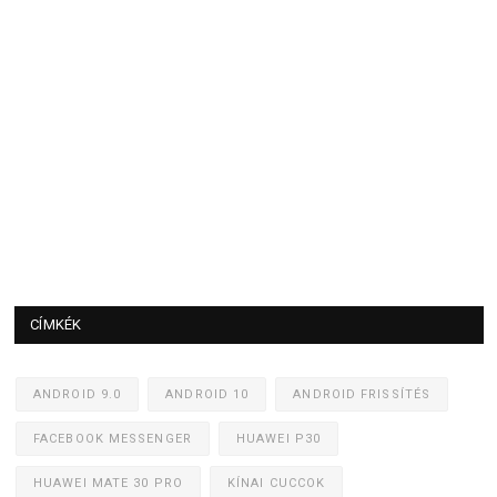
CÍMKÉK
ANDROID 9.0
ANDROID 10
ANDROID FRISSÍTÉS
FACEBOOK MESSENGER
HUAWEI P30
HUAWEI MATE 30 PRO
KÍNAI CUCCOK