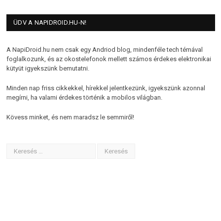
ÜDV A NAPIDROID.HU-N!
A NapiDroid.hu nem csak egy Andriod blog, mindenféle tech témával
foglalkozunk, és az okostelefonok mellett számos érdekes elektronikai
kütyüt igyekszünk bemutatni.
Minden nap friss cikkekkel, hírekkel jelentkezünk, igyekszünk azonnal
megírni, ha valami érdekes történik a mobilos világban.
Kövess minket, és nem maradsz le semmiről!