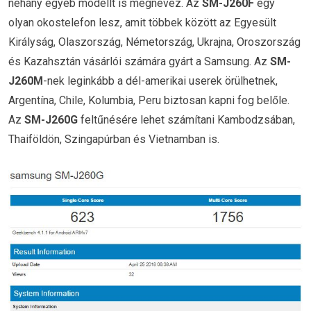
néhány egyéb modellt is megnevez. Az
SM-J260F
egy
olyan okostelefon lesz, amit többek között az Egyesült
Királyság, Olaszország, Németország, Ukrajna, Oroszország
és Kazahsztán vásárlói számára gyárt a Samsung. Az
SM-
J260M
-nek leginkább a dél-amerikai userek örülhetnek,
Argentína, Chile, Kolumbia, Peru biztosan kapni fog belőle.
Az
SM-J260G
feltűnésére lehet számítani Kambodzsában,
Thaiföldön, Szingapúrban és Vietnamban is.