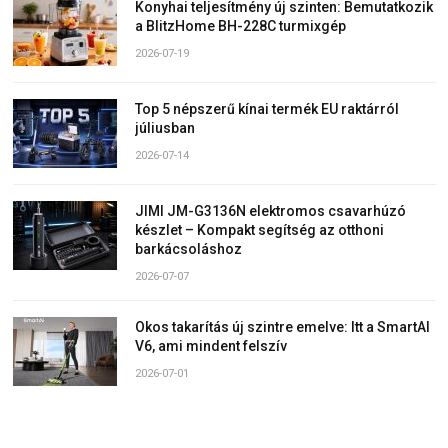
Konyhai teljesítmény új szinten: Bemutatkozik
a BlitzHome BH-228C turmixgép
2026-07-19
Top 5 népszerű kínai termék EU raktárról
júliusban
2026-07-14
JIMI JM-G3136N elektromos csavarhúzó
készlet – Kompakt segítség az otthoni
barkácsoláshoz
2026-07-07
Okos takarítás új szintre emelve: Itt a SmartAI
V6, ami mindent felszív
2026-07-01