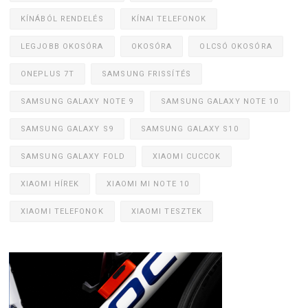
KÍNÁBÓL RENDELÉS
KÍNAI TELEFONOK
LEGJOBB OKOSÓRA
OKOSÓRA
OLCSÓ OKOSÓRA
ONEPLUS 7T
SAMSUNG FRISSÍTÉS
SAMSUNG GALAXY NOTE 9
SAMSUNG GALAXY NOTE 10
SAMSUNG GALAXY S9
SAMSUNG GALAXY S10
SAMSUNG GALAXY FOLD
XIAOMI CUCCOK
XIAOMI HÍREK
XIAOMI MI NOTE 10
XIAOMI TELEFONOK
XIAOMI TESZTEK