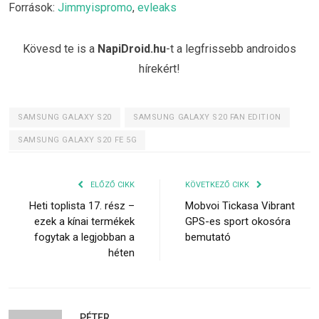
Források:
Jimmyispromo
,
evleaks
Kövesd te is a
NapiDroid.hu
-t a legfrissebb androidos
hírekért!
SAMSUNG GALAXY S20
SAMSUNG GALAXY S20 FAN EDITION
SAMSUNG GALAXY S20 FE 5G
ELŐZŐ CIKK
KÖVETKEZŐ CIKK
Heti toplista 17. rész –
Mobvoi Tickasa Vibrant
ezek a kínai termékek
GPS-es sport okosóra
fogytak a legjobban a
bemutató
héten
PÉTER