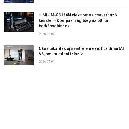
JIMI JM-G3136N elektromos csavarhúzó
készlet – Kompakt segítség az otthoni
barkácsoláshoz
2026-07-07
Okos takarítás új szintre emelve: Itt a SmartAI
V6, ami mindent felszív
2026-07-01