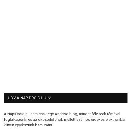
ÜDV A NAPIDROID.HU-N!
A NapiDroid.hu nem csak egy Andriod blog, mindenféle tech témával
foglalkozunk, és az okostelefonok mellett számos érdekes elektronikai
kütyüt igyekszünk bemutatni.