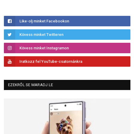
Like-olj minket Facebookon
Kövess minket Twitteren
Kövess minket Instagramon
Iratkozz fel YouTube-csatornánkra
EZEKRŐL SE MARADJ LE