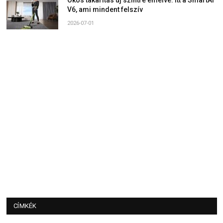
Okos takarítás új szintre emelve: Itt a SmartAI
V6, ami mindent felszív
2026-07-01
CÍMKÉK