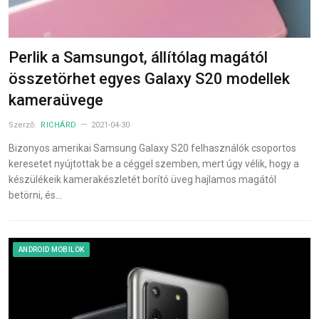
Perlik a Samsungot, állítólag magától
összetörhet egyes Galaxy S20 modellek
kameraüvege
Szerző:
RICHÁRD
2021-04-30
Bizonyos amerikai Samsung Galaxy S20 felhasználók csoportos
keresetet nyújtottak be a céggel szemben, mert úgy vélik, hogy a
készülékeik kamerakészletét borító üveg hajlamos magától
betörni, és…
ANDROID MOBILOK