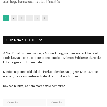
utal, hogy hamarosan a stabil frissítés…
Next
1
2
3
…
5
ÜDV A NAPIDROID.HU-N!
A NapiDroid.hu nem csak egy Andriod blog, mindenféle tech témával
foglalkozunk, és az okostelefonok mellett számos érdekes elektronikai
kütyüt igyekszünk bemutatni.
Minden nap friss cikkekkel, hírekkel jelentkezünk, igyekszünk azonnal
megírni, ha valami érdekes történik a mobilos világban.
Kövess minket, és nem maradsz le semmiről!