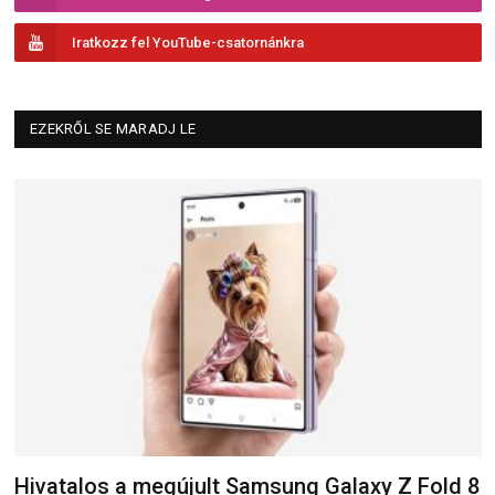
Iratkozz fel YouTube-csatornánkra
EZEKRŐL SE MARADJ LE
Hivatalos a megújult Samsung Galaxy Z Fold 8