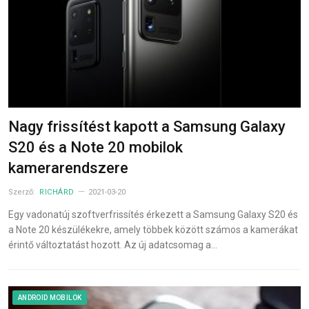
Nagy frissítést kapott a Samsung Galaxy
S20 és a Note 20 mobilok
kamerarendszere
Szerző:
RICHÁRD
2021-03-20
Egy vadonatúj szoftverfrissítés érkezett a Samsung Galaxy S20 és
a Note 20 készülékekre, amely többek között számos a kamerákat
érintő változtatást hozott. Az új adatcsomag a…
ANDROID MOBILOK