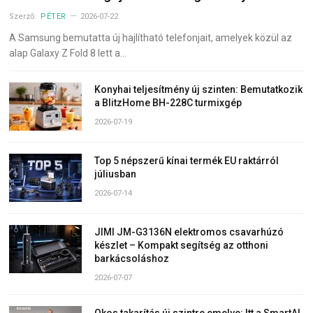
Szerző:
PÉTER
2026-07-22
A Samsung bemutatta új hajlítható telefonjait, amelyek közül az
alap Galaxy Z Fold 8 lett a…
Konyhai teljesítmény új szinten: Bemutatkozik
a BlitzHome BH-228C turmixgép
2026-07-19
Top 5 népszerű kínai termék EU raktárról
júliusban
2026-07-14
JIMI JM-G3136N elektromos csavarhúzó
készlet – Kompakt segítség az otthoni
barkácsoláshoz
2026-07-07