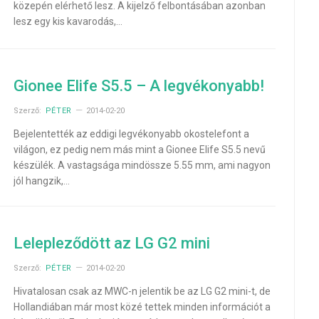
közepén elérhető lesz. A kijelző felbontásában azonban
lesz egy kis kavarodás,…
Gionee Elife S5.5 – A legvékonyabb!
Szerző:
PÉTER
2014-02-20
Bejelentették az eddigi legvékonyabb okostelefont a
világon, ez pedig nem más mint a Gionee Elife S5.5 nevű
készülék. A vastagsága mindössze 5.55 mm, ami nagyon
jól hangzik,…
Lelepleződött az LG G2 mini
Szerző:
PÉTER
2014-02-20
Hivatalosan csak az MWC-n jelentik be az LG G2 mini-t, de
Hollandiában már most közé tettek minden információt a