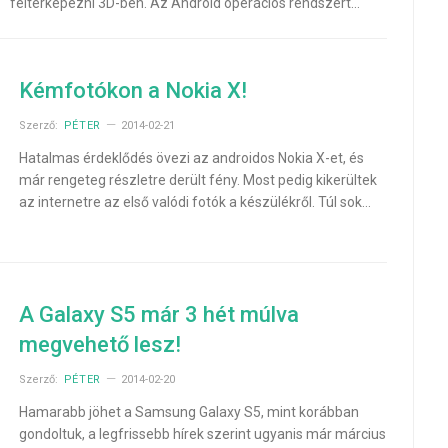
feltérképezni 3D-ben. Az Android operációs rendszert…
Kémfotókon a Nokia X!
Szerző:
PÉTER
2014-02-21
Hatalmas érdeklődés övezi az androidos Nokia X-et, és
már rengeteg részletre derült fény. Most pedig kikerültek
az internetre az első valódi fotók a készülékről. Túl sok…
A Galaxy S5 már 3 hét múlva
megvehető lesz!
Szerző:
PÉTER
2014-02-20
Hamarabb jöhet a Samsung Galaxy S5, mint korábban
gondoltuk, a legfrissebb hírek szerint ugyanis már március