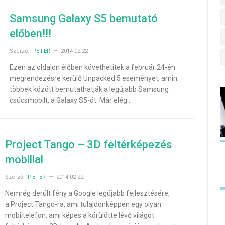
Samsung Galaxy S5 bemutató
előben!!!
Szerző:
PÉTER
2014-02-22
Ezen az oldalon élőben követhetitek a február 24-én
megrendezésre kerülő Unpacked 5 eseményet, amin
többek között bemutathatják a legújabb Samsung
csúcsmobilt, a Galaxy S5-öt. Már elég…
Project Tango – 3D feltérképezés
mobillal
Szerző:
PÉTER
2014-02-22
Nemrég derült fény a Google legújabb fejlesztésére,
a Project Tango-ra, ami tulajdonképpen egy olyan
mobiltelefon, ami képes a körülötte lévő világot