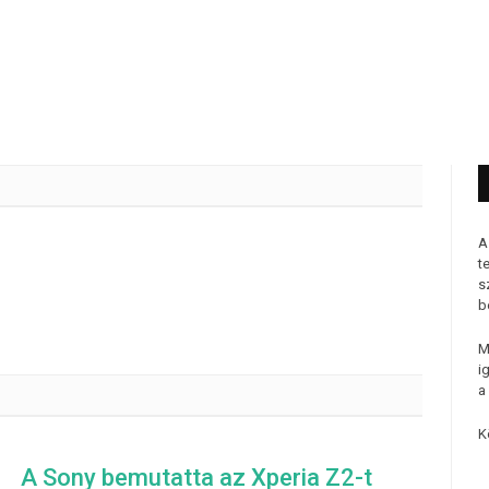
A
t
s
b
M
i
a
K
A Sony bemutatta az Xperia Z2-t