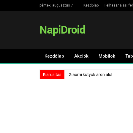
péntek, augusztus 7
Kezdőlap
Felhasználási fel
NapiDroid
Kezdőlap
Akciók
Mobilok
Tab
Kiárusítás
Xiaomi kütyük áron alul