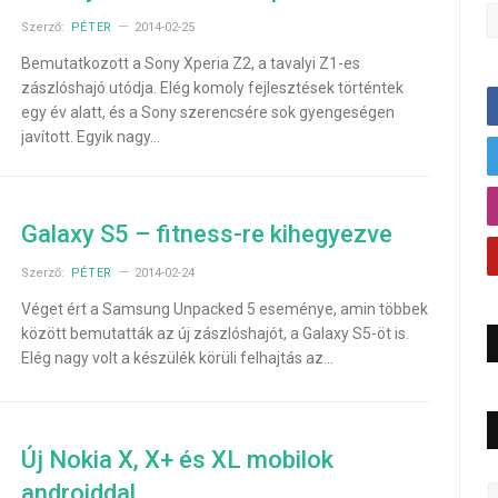
Szerző:
PÉTER
2014-02-25
Bemutatkozott a Sony Xperia Z2, a tavalyi Z1-es
zászlóshajó utódja. Elég komoly fejlesztések történtek
egy év alatt, és a Sony szerencsére sok gyengeségen
javított. Egyik nagy…
Galaxy S5 – fitness-re kihegyezve
Szerző:
PÉTER
2014-02-24
Véget ért a Samsung Unpacked 5 eseménye, amin többek
között bemutatták az új zászlóshajót, a Galaxy S5-öt is.
Elég nagy volt a készülék körüli felhajtás az…
Új Nokia X, X+ és XL mobilok
androiddal