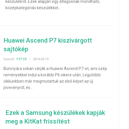
készülékről. Ezek alapján egy átlagosnak mondható,
középkategóriás készülékkel…
Huawei Ascend P7 kiszivárgott
sajtókép
Szerző:
PÉTER
2014-02-19
Bizonyára sokan várják a Huawei Ascend P7-et, ami szép
reményekkel indul a korábbi P6 sikere után. Legutóbbi
cikkünkben már megmutattuk az első képet az új
jövevényről, és…
Ezek a Samsung készülékek kapják
meg a KitKat frissítést