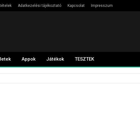
tételek
Adatkezelési tájékoztató
Kapcsolat
Impresszum
letek
Appok
Játékok
TESZTEK