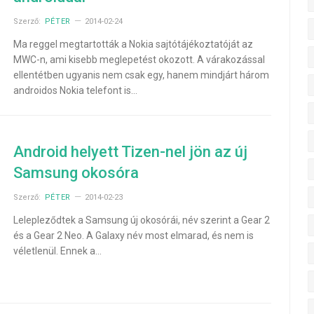
Szerző:
PÉTER
2014-02-24
Ma reggel megtartották a Nokia sajtótájékoztatóját az
MWC-n, ami kisebb meglepetést okozott. A várakozással
ellentétben ugyanis nem csak egy, hanem mindjárt három
androidos Nokia telefont is…
Android helyett Tizen-nel jön az új
Samsung okosóra
Szerző:
PÉTER
2014-02-23
Lelepleződtek a Samsung új okosórái, név szerint a Gear 2
és a Gear 2 Neo. A Galaxy név most elmarad, és nem is
véletlenül. Ennek a…