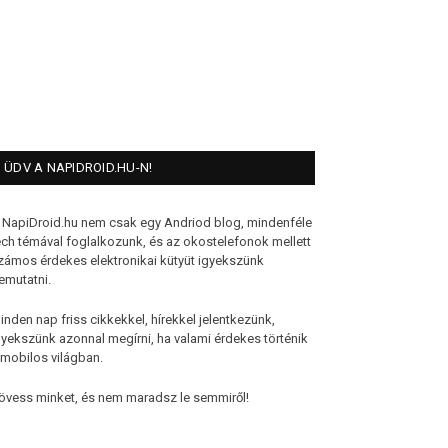
ÜDV A NAPIDROID.HU-N!
 NapiDroid.hu nem csak egy Andriod blog, mindenféle
ech témával foglalkozunk, és az okostelefonok mellett
zámos érdekes elektronikai kütyüt igyekszünk
emutatni.
inden nap friss cikkekkel, hírekkel jelentkezünk,
gyekszünk azonnal megírni, ha valami érdekes történik
 mobilos világban.
övess minket, és nem maradsz le semmiről!