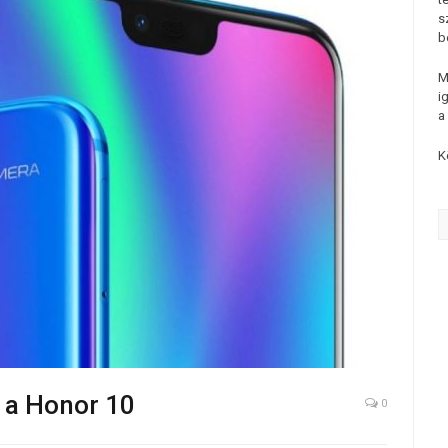
s
b
M
i
a
K
n a Honor 10
0