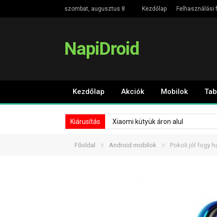
szombat, augusztus 8
Kezdőlap
Felhasználási f
NapiDroid
Kezdőlap
Akciók
Mobilok
Tab
Kiárusítás
Xiaomi kütyük áron alul
»
»
Főoldal
Android mobilok
Pokoli jól fogy 