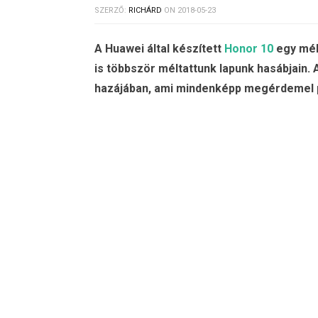
SZERZŐ:
RICHÁRD
ON
2018-05-23
A Huawei által készített
Honor 10
egy mél
is többször méltattunk lapunk hasábjain.
hazájában, ami mindenképp megérdemel p