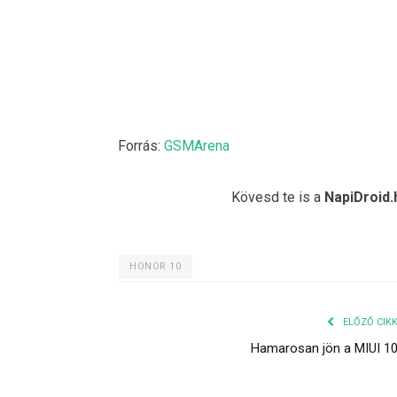
Forrás:
GSMArena
Kövesd te is a
NapiDroid.
HONOR 10
ELŐZŐ CIK
Hamarosan jön a MIUI 1