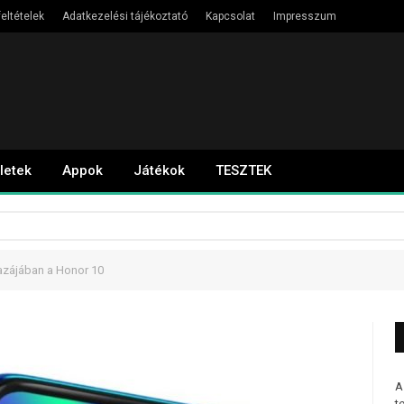
eltételek
Adatkezelési tájékoztató
Kapcsolat
Impresszum
letek
Appok
Játékok
TESZTEK
hazájában a Honor 10
A
t