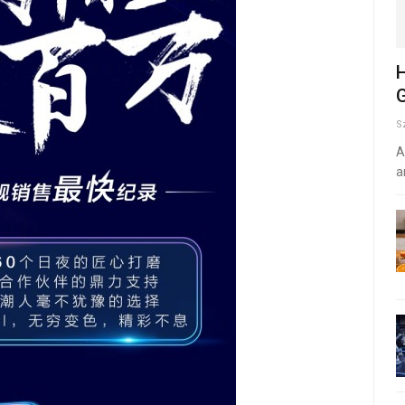
H
G
S
A
a