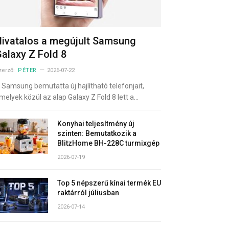
ivatalos a megújult Samsung
alaxy Z Fold 8
zerző:
PÉTER
2026-07-22
 Samsung bemutatta új hajlítható telefonjait,
melyek közül az alap Galaxy Z Fold 8 lett a…
Konyhai teljesítmény új
szinten: Bemutatkozik a
BlitzHome BH-228C turmixgép
2026-07-19
Top 5 népszerű kínai termék EU
raktárról júliusban
2026-07-14