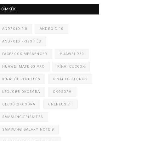
CÍMKÉK
ANDROID 9.0
ANDROID 10
ANDROID FRISSÍTÉS
FACEBOOK MESSENGER
HUAWEI P30
HUAWEI MATE 30 PRO
KÍNAI CUCCOK
KÍNÁBÓL RENDELÉS
KÍNAI TELEFONOK
LEGJOBB OKOSÓRA
OKOSÓRA
OLCSÓ OKOSÓRA
ONEPLUS 7T
SAMSUNG FRISSÍTÉS
SAMSUNG GALAXY NOTE 9