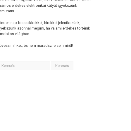
zámos érdekes elektronikai kütyüt igyekszünk
emutatni.
inden nap friss cikkekkel, hírekkel jelentkezünk,
gyekszünk azonnal megírni, ha valami érdekes történik
 mobilos világban.
övess minket, és nem maradsz le semmiről!