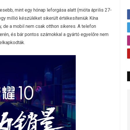
esebb, mint egy hónap leforgása alatt (mióta április 27-
 egy millió készüléket sikerült értékesíteniük Kína
, de a mobil nem csak otthon sikeres. A telefon
 terén, és bár pontos számokkal a gyártó egyelőre nem
 elkapkodták.