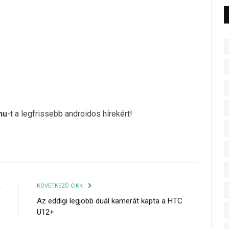
hu
-t a legfrissebb androidos hírekért!
K
KÖVETKEZŐ CIKK
0
Az eddigi legjobb duál kamerát kapta a HTC
U12+