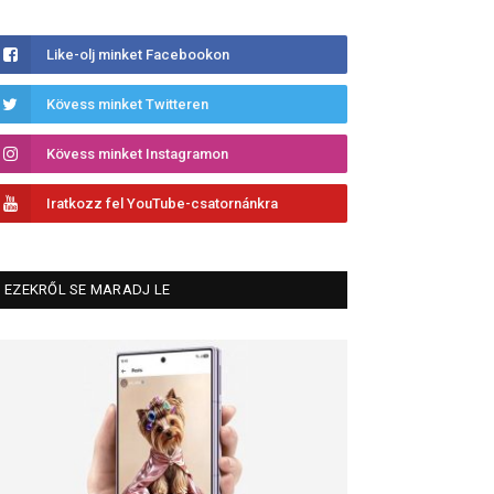
Like-olj minket Facebookon
Kövess minket Twitteren
Kövess minket Instagramon
Iratkozz fel YouTube-csatornánkra
EZEKRŐL SE MARADJ LE