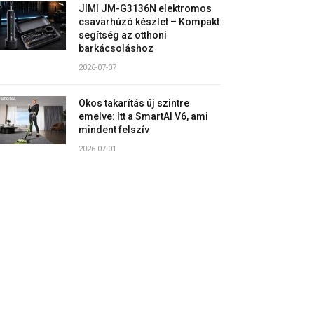
JIMI JM-G3136N elektromos
csavarhúzó készlet – Kompakt
segítség az otthoni
barkácsoláshoz
2026-07-07
Okos takarítás új szintre
emelve: Itt a SmartAI V6, ami
mindent felszív
2026-07-01