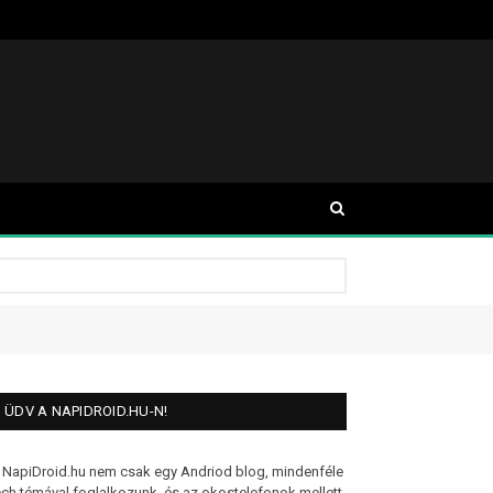
ÜDV A NAPIDROID.HU-N!
 NapiDroid.hu nem csak egy Andriod blog, mindenféle
ech témával foglalkozunk, és az okostelefonok mellett