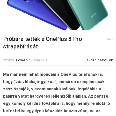
Próbára tették a OnePlus 8 Pro
0
strapabírását
SZERZŐ:
RICHÁRD
ON
2020-04-19
ANDROID MOBILOK
Ma már nem lehet mondani a OnePlus telefonokra,
hogy “zászlóshajó-gyilkos”, immáron szimplán csak
zászlóshajók, viszont annak kiválóak, legalábbis a
papírra vetet hardveres jellemzőik alapján. Az persze
egy komoly kérdés továbbra is, hogy mennyire időtálló
befektetés egy ilyen készülék beszerzése, és ez