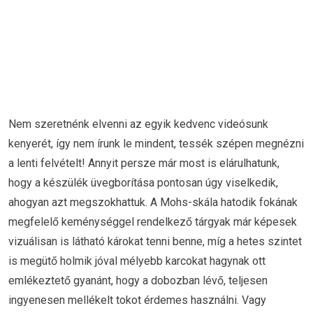
Nem szeretnénk elvenni az egyik kedvenc videósunk
kenyerét, így nem írunk le mindent, tessék szépen megnézni
a lenti felvételt! Annyit persze már most is elárulhatunk,
hogy a készülék üvegborítása pontosan úgy viselkedik,
ahogyan azt megszokhattuk. A Mohs-skála hatodik fokának
megfelelő keménységgel rendelkező tárgyak már képesek
vizuálisan is látható károkat tenni benne, míg a hetes szintet
is megütő holmik jóval mélyebb karcokat hagynak ott
emlékeztető gyanánt, hogy a dobozban lévő, teljesen
ingyenesen mellékelt tokot érdemes használni. Vagy