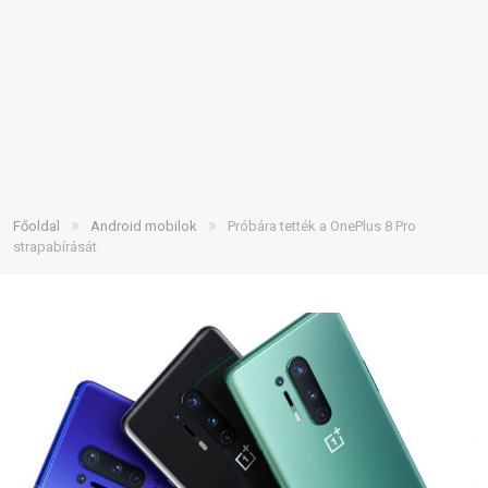
»
»
Főoldal
Android mobilok
Próbára tették a OnePlus 8 Pro
strapabírását