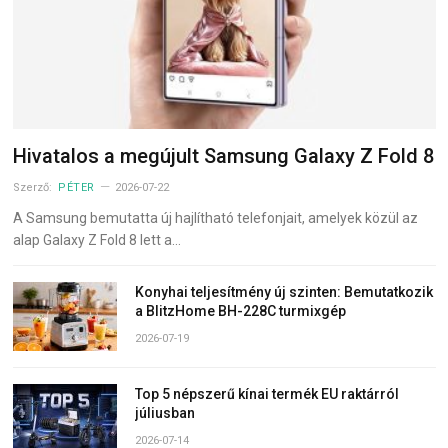
Hivatalos a megújult Samsung Galaxy Z Fold 8
Szerző:
PÉTER
2026-07-22
A Samsung bemutatta új hajlítható telefonjait, amelyek közül az
alap Galaxy Z Fold 8 lett a…
Konyhai teljesítmény új szinten: Bemutatkozik
a BlitzHome BH-228C turmixgép
2026-07-19
Top 5 népszerű kínai termék EU raktárról
júliusban
2026-07-14