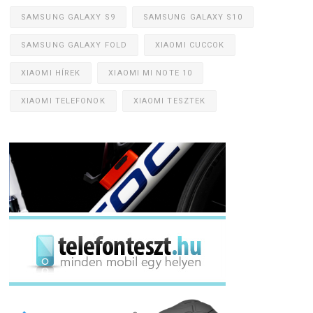
SAMSUNG GALAXY S9
SAMSUNG GALAXY S10
SAMSUNG GALAXY FOLD
XIAOMI CUCCOK
XIAOMI HÍREK
XIAOMI MI NOTE 10
XIAOMI TELEFONOK
XIAOMI TESZTEK