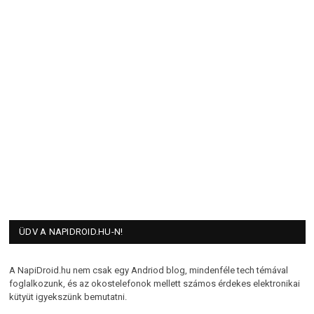
ÜDV A NAPIDROID.HU-N!
A NapiDroid.hu nem csak egy Andriod blog, mindenféle tech témával
foglalkozunk, és az okostelefonok mellett számos érdekes elektronikai
kütyüt igyekszünk bemutatni.