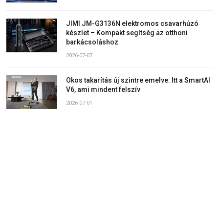
JIMI JM-G3136N elektromos csavarhúzó
készlet – Kompakt segítség az otthoni
barkácsoláshoz
2026-07-07
Okos takarítás új szintre emelve: Itt a SmartAI
V6, ami mindent felszív
2026-07-01