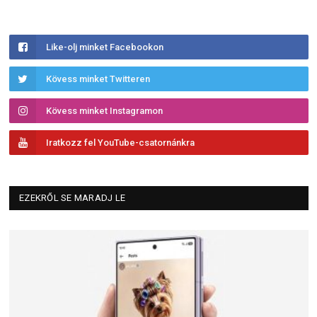
Like-olj minket Facebookon
Kövess minket Twitteren
Kövess minket Instagramon
Iratkozz fel YouTube-csatornánkra
EZEKRŐL SE MARADJ LE