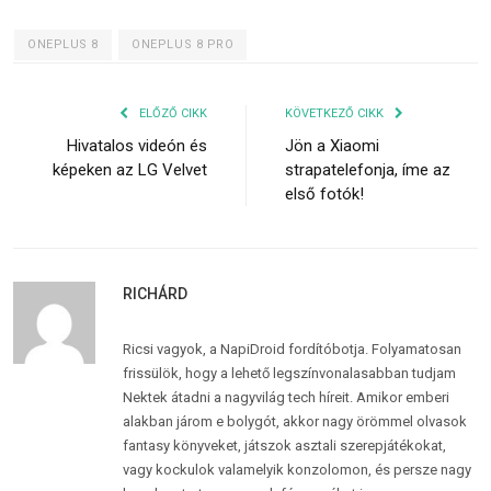
ONEPLUS 8
ONEPLUS 8 PRO
ELŐZŐ CIKK
KÖVETKEZŐ CIKK
Hivatalos videón és
Jön a Xiaomi
képeken az LG Velvet
strapatelefonja, íme az
első fotók!
RICHÁRD
Ricsi vagyok, a NapiDroid fordítóbotja. Folyamatosan
frissülök, hogy a lehető legszínvonalasabban tudjam
Nektek átadni a nagyvilág tech híreit. Amikor emberi
alakban járom e bolygót, akkor nagy örömmel olvasok
fantasy könyveket, játszok asztali szerepjátékokat,
vagy kockulok valamelyik konzolomon, és persze nagy