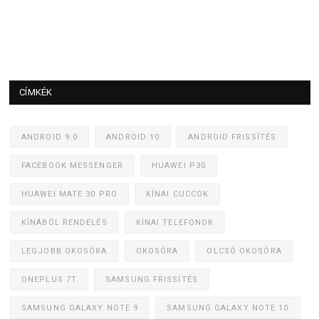
CÍMKÉK
ANDROID 9.0
ANDROID 10
ANDROID FRISSÍTÉS
FACEBOOK MESSENGER
HUAWEI P30
HUAWEI MATE 30 PRO
KÍNAI CUCCOK
KÍNÁBÓL RENDELÉS
KÍNAI TELEFONOK
LEGJOBB OKOSÓRA
OKOSÓRA
OLCSÓ OKOSÓRA
ONEPLUS 7T
SAMSUNG FRISSÍTÉS
SAMSUNG GALAXY NOTE 9
SAMSUNG GALAXY NOTE 10