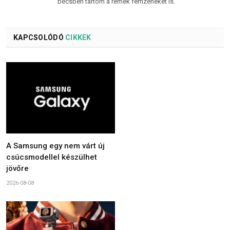
becsben tartom a remek fémzenéket is.
KAPCSOLÓDÓ
CIKKEK
A Samsung egy nem várt új
csúcsmodellel készülhet
jövőre
2026-08-08