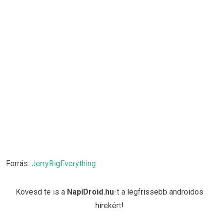
Forrás:
JerryRigEverything
Kövesd te is a
NapiDroid.hu
-t a legfrissebb androidos
hírekért!