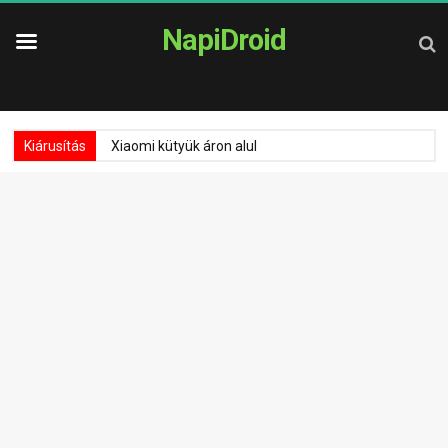
NapiDroid
Kiárusítás
Xiaomi kütyük áron alul