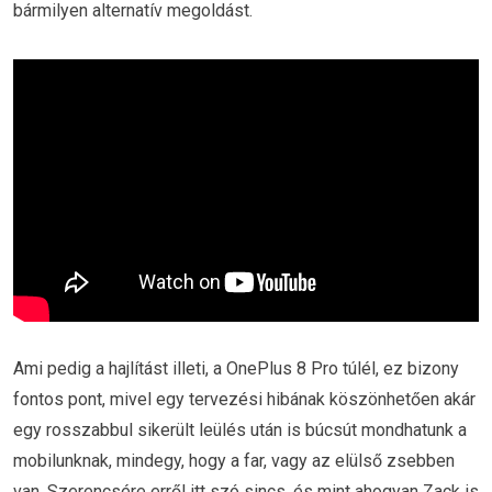
bármilyen alternatív megoldást.
Ami pedig a hajlítást illeti, a OnePlus 8 Pro túlél, ez bizony
fontos pont, mivel egy tervezési hibának köszönhetően akár
egy rosszabbul sikerült leülés után is búcsút mondhatunk a
mobilunknak, mindegy, hogy a far, vagy az elülső zsebben
van. Szerencsére erről itt szó sincs, és mint ahogyan Zack is