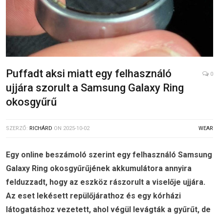
Puffadt aksi miatt egy felhasználó
0
ujjára szorult a Samsung Galaxy Ring
okosgyűrű
SZERZŐ:
RICHÁRD
ON
2025-10-02
WEAR
Egy online beszámoló szerint egy felhasználó Samsung
Galaxy Ring okosgyűrűjének akkumulátora annyira
felduzzadt, hogy az eszköz rászorult a viselője ujjára.
Az eset lekésett repülőjárathoz és egy kórházi
látogatáshoz vezetett, ahol végül levágták a gyűrűt, de