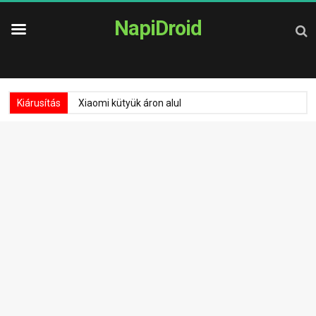
NapiDroid
Kiárusítás
Xiaomi kütyük áron alul