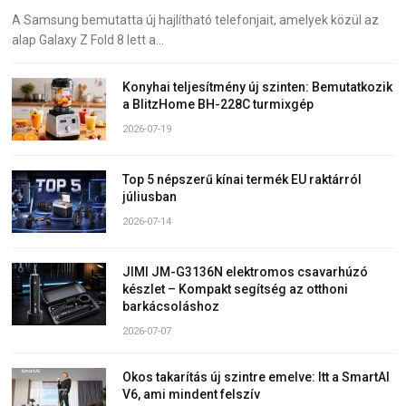
A Samsung bemutatta új hajlítható telefonjait, amelyek közül az
alap Galaxy Z Fold 8 lett a…
Konyhai teljesítmény új szinten: Bemutatkozik
a BlitzHome BH-228C turmixgép
2026-07-19
Top 5 népszerű kínai termék EU raktárról
júliusban
2026-07-14
JIMI JM-G3136N elektromos csavarhúzó
készlet – Kompakt segítség az otthoni
barkácsoláshoz
2026-07-07
Okos takarítás új szintre emelve: Itt a SmartAI
V6, ami mindent felszív