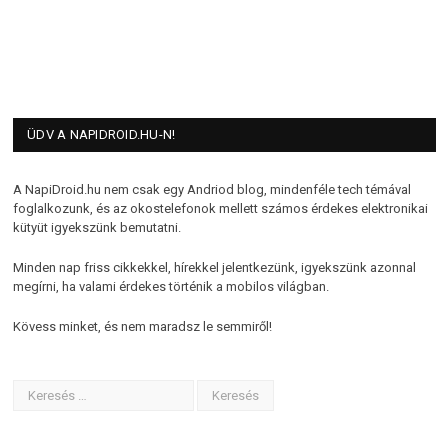
ÜDV A NAPIDROID.HU-N!
A NapiDroid.hu nem csak egy Andriod blog, mindenféle tech témával
foglalkozunk, és az okostelefonok mellett számos érdekes elektronikai
kütyüt igyekszünk bemutatni.
Minden nap friss cikkekkel, hírekkel jelentkezünk, igyekszünk azonnal
megírni, ha valami érdekes történik a mobilos világban.
Kövess minket, és nem maradsz le semmiről!