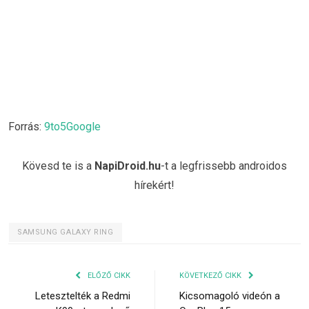
Forrás:
9to5Google
Kövesd te is a
NapiDroid.hu
-t a legfrissebb androidos
hírekért!
SAMSUNG GALAXY RING
ELŐZŐ CIKK
KÖVETKEZŐ CIKK
Letesztelték a Redmi
Kicsomagoló videón a