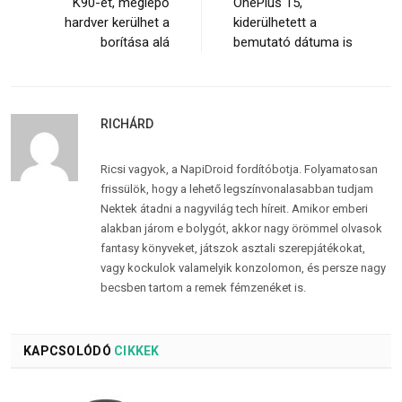
K90-et, meglepő
OnePlus 15,
hardver kerülhet a
kiderülhetett a
borítása alá
bemutató dátuma is
RICHÁRD
Ricsi vagyok, a NapiDroid fordítóbotja. Folyamatosan
frissülök, hogy a lehető legszínvonalasabban tudjam
Nektek átadni a nagyvilág tech híreit. Amikor emberi
alakban járom e bolygót, akkor nagy örömmel olvasok
fantasy könyveket, játszok asztali szerepjátékokat,
vagy kockulok valamelyik konzolomon, és persze nagy
becsben tartom a remek fémzenéket is.
KAPCSOLÓDÓ
CIKKEK