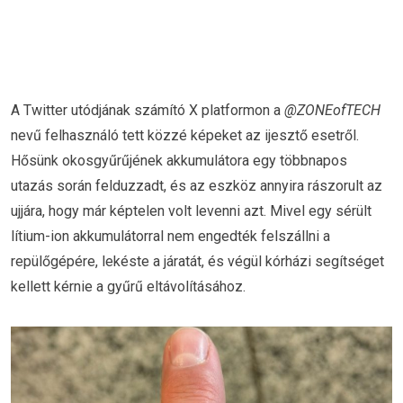
A Twitter utódjának számító X platformon a
@ZONEofTECH
nevű felhasználó tett közzé képeket az ijesztő esetről.
Hősünk okosgyűrűjének akkumulátora egy többnapos
utazás során felduzzadt, és az eszköz annyira rászorult az
ujjára, hogy már képtelen volt levenni azt. Mivel egy sérült
lítium-ion akkumulátorral nem engedték felszállni a
repülőgépére, lekéste a járatát, és végül kórházi segítséget
kellett kérnie a gyűrű eltávolításához.