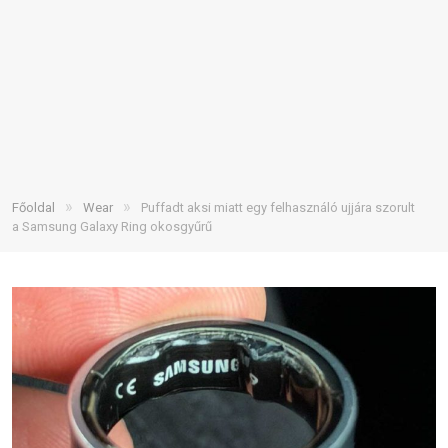
»
»
Főoldal
Wear
Puffadt aksi miatt egy felhasználó ujjára szorult
a Samsung Galaxy Ring okosgyűrű