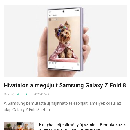
Hivatalos a megújult Samsung Galaxy Z Fold 8
Szerző:
PÉTER
2026-07-22
A Samsung bemutatta új hajlítható telefonjait, amelyek közül az
alap Galaxy Z Fold 8 lett a…
Konyhai teljesítmény új szinten: Bemutatkozik