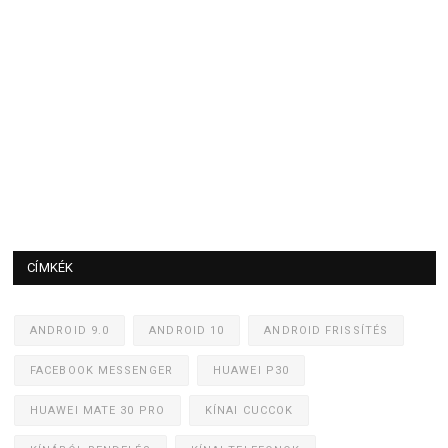
CÍMKÉK
ANDROID 9.0
ANDROID 10
ANDROID FRISSÍTÉS
FACEBOOK MESSENGER
HUAWEI P30
HUAWEI MATE 30 PRO
KÍNAI CUCCOK