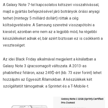
A Galaxy Note 7-tel kapcsolatos kétszeri visszahívással,
majd a gyártás befejezésével járó botrányok óriási anyagi
terhet (mintegy 5 milliárd dollárt) róttak a cég
költségvetésére. A Samsung szeretné visszapótolni a
kiesést, azonban erre nem az a legjobb mód, ha régebbi
készülékeket adnak el, bár azért biztosan ez is csökkenti a
veszteséget.
Az idei Black Friday alkalmával megjelent a kínálatban a
Galaxy Note 3 újracsomagolt változata. A 2013-as
phablethez féláron, azaz 249$-ért (kb. 73 ezer forint) lehet
hozzájutni az Egyesült Államokban. A készülékek két
szolgáltatót támogatnak: a Sprintet és a T-Mobile-t.