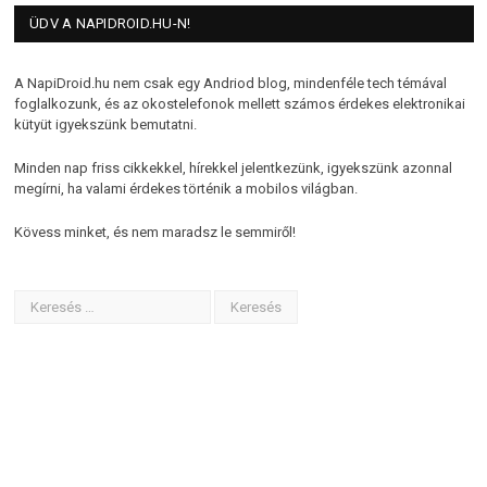
ÜDV A NAPIDROID.HU-N!
A NapiDroid.hu nem csak egy Andriod blog, mindenféle tech témával
foglalkozunk, és az okostelefonok mellett számos érdekes elektronikai
kütyüt igyekszünk bemutatni.
Minden nap friss cikkekkel, hírekkel jelentkezünk, igyekszünk azonnal
megírni, ha valami érdekes történik a mobilos világban.
Kövess minket, és nem maradsz le semmiről!