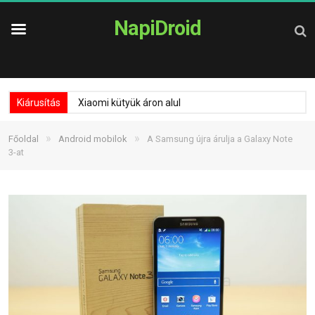
NapiDroid
Kiárusítás
Xiaomi kütyük áron alul
»
»
Főoldal
Android mobilok
A Samsung újra árulja a Galaxy Note
3-at