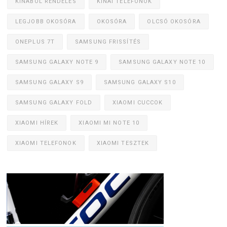
KÍNÁBÓL RENDELÉS
KÍNAI TELEFONOK
LEGJOBB OKOSÓRA
OKOSÓRA
OLCSÓ OKOSÓRA
ONEPLUS 7T
SAMSUNG FRISSÍTÉS
SAMSUNG GALAXY NOTE 9
SAMSUNG GALAXY NOTE 10
SAMSUNG GALAXY S9
SAMSUNG GALAXY S10
SAMSUNG GALAXY FOLD
XIAOMI CUCCOK
XIAOMI HÍREK
XIAOMI MI NOTE 10
XIAOMI TELEFONOK
XIAOMI TESZTEK