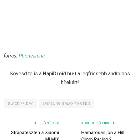
forrás:
Phonearena
Kövesd te is a
NapiDroid.hu
-t a legfrissebb androidos
hírekért!
BLACK FRIDAY
SAMSUNG GALAXY NOTE 3
ELŐZŐ CIKK
KÖVETKEZŐ CIKK
Strapateszten a Xiaomi
Hamarosan jön a Hill
Mi MIX
Climb Racing 2