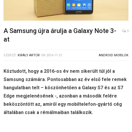
A Samsung újra árulja a Galaxy Note 3-
3
at
SZERZŐ:
KIRÁLY ARTÚR
ON
2016-11-21
ANDROID MOBILOK
Köztudott, hogy a 2016-os év nem sikerült túl jól a
Samsung számára. Pontosabban az év első fele remek
hangulatban telt – köszönhetően a Galaxy S7 és az S7
Edge megjelenésének -, azonban a második felére
beköszöntött az, amiről egy mobiltelefon-gyártó cég
általában csak a rémálmaiban találkozik.