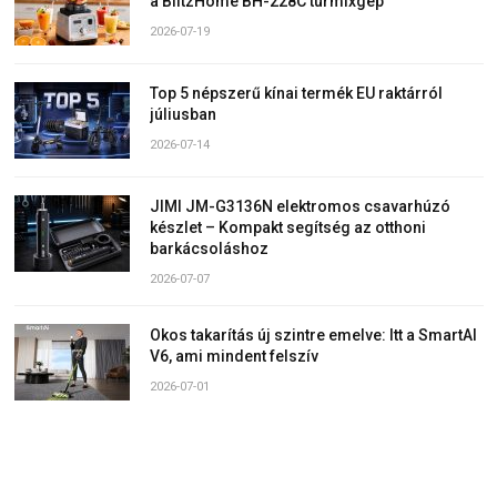
a BlitzHome BH-228C turmixgép
2026-07-19
Top 5 népszerű kínai termék EU raktárról
júliusban
2026-07-14
JIMI JM-G3136N elektromos csavarhúzó
készlet – Kompakt segítség az otthoni
barkácsoláshoz
2026-07-07
Okos takarítás új szintre emelve: Itt a SmartAI
V6, ami mindent felszív
2026-07-01