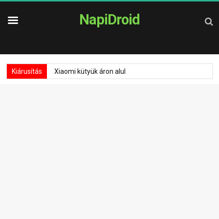
NapiDroid
Kiárusítás
Xiaomi kütyük áron alul