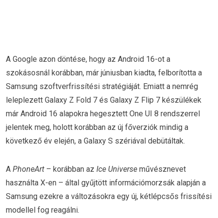
A Google azon döntése, hogy az Android 16-ot a
szokásosnál korábban, már júniusban kiadta, felborította a
Samsung szoftverfrissítési stratégiáját. Emiatt a nemrég
leleplezett Galaxy Z Fold 7 és Galaxy Z Flip 7 készülékek
már Android 16 alapokra hegesztett One UI 8 rendszerrel
jelentek meg, holott korábban az új főverziók mindig a
következő év elején, a Galaxy S szériával debütáltak.
A
PhoneArt
– korábban az
Ice Universe
művésznevet
használta X-en – által gyűjtött információmorzsák alapján a
Samsung ezekre a változásokra egy új, kétlépcsős frissítési
modellel fog reagálni.