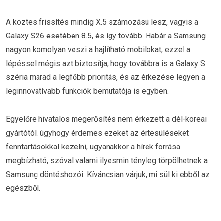
A köztes frissítés mindig X.5 számozású lesz, vagyis a
Galaxy S26 esetében 8.5, és így tovább. Habár a Samsung
nagyon komolyan veszi a hajlítható mobilokat, ezzel a
lépéssel mégis azt biztosítja, hogy továbbra is a Galaxy S
széria marad a legfőbb prioritás, és az érkezése legyen a
leginnovatívabb funkciók bemutatója is egyben.
Egyelőre hivatalos megerősítés nem érkezett a dél-koreai
gyártótól, úgyhogy érdemes ezeket az értesüléseket
fenntartásokkal kezelni, ugyanakkor a hírek forrása
megbízható, szóval valami ilyesmin tényleg törpölhetnek a
Samsung döntéshozói. Kíváncsian várjuk, mi sül ki ebből az
egészből.