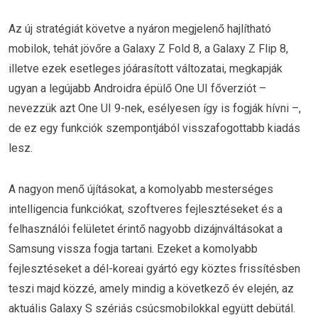
Az új stratégiát követve a nyáron megjelenő hajlítható
mobilok, tehát jövőre a Galaxy Z Fold 8, a Galaxy Z Flip 8,
illetve ezek esetleges jóárasított változatai, megkapják
ugyan a legújabb Androidra épülő One UI főverziót –
nevezzük azt One UI 9-nek, esélyesen így is fogják hívni –,
de ez egy funkciók szempontjából visszafogottabb kiadás
lesz.
A nagyon menő újításokat, a komolyabb mesterséges
intelligencia funkciókat, szoftveres fejlesztéseket és a
felhasználói felületet érintő nagyobb dizájnváltásokat a
Samsung vissza fogja tartani. Ezeket a komolyabb
fejlesztéseket a dél-koreai gyártó egy köztes frissítésben
teszi majd közzé, amely mindig a következő év elején, az
aktuális Galaxy S szériás csúcsmobilokkal együtt debütál.