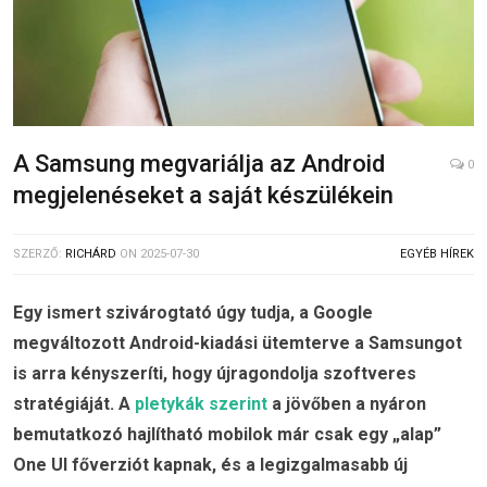
A Samsung megvariálja az Android
0
megjelenéseket a saját készülékein
SZERZŐ:
RICHÁRD
ON
2025-07-30
EGYÉB HÍREK
Egy ismert szivárogtató úgy tudja, a Google
megváltozott Android-kiadási ütemterve a Samsungot
is arra kényszeríti, hogy újragondolja szoftveres
stratégiáját. A
pletykák szerint
a jövőben a nyáron
bemutatkozó hajlítható mobilok már csak egy „alap”
One UI főverziót kapnak, és a legizgalmasabb új