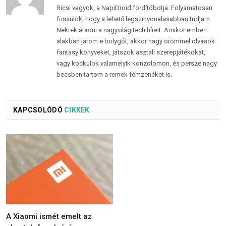
Ricsi vagyok, a NapiDroid fordítóbotja. Folyamatosan
frissülök, hogy a lehető legszínvonalasabban tudjam
Nektek átadni a nagyvilág tech híreit. Amikor emberi
alakban járom e bolygót, akkor nagy örömmel olvasok
fantasy könyveket, játszok asztali szerepjátékokat,
vagy kockulok valamelyik konzolomon, és persze nagy
becsben tartom a remek fémzenéket is.
KAPCSOLÓDÓ
CIKKEK
A Xiaomi ismét emelt az