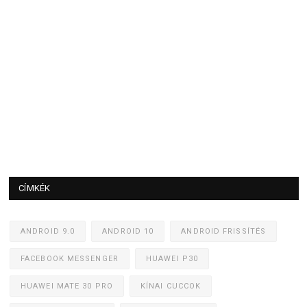
CÍMKÉK
ANDROID 9.0
ANDROID 10
ANDROID FRISSÍTÉS
FACEBOOK MESSENGER
HUAWEI P30
HUAWEI MATE 30 PRO
KÍNAI CUCCOK