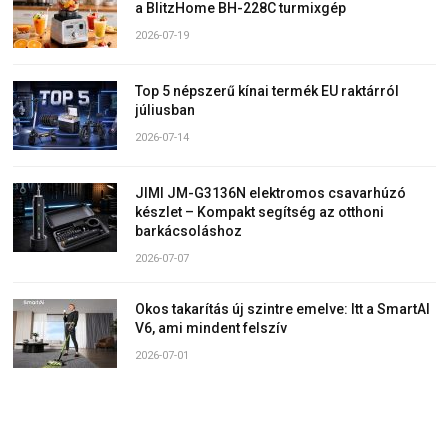
a BlitzHome BH-228C turmixgép
2026-07-19
Top 5 népszerű kínai termék EU raktárról
júliusban
2026-07-14
JIMI JM-G3136N elektromos csavarhúzó
készlet – Kompakt segítség az otthoni
barkácsoláshoz
2026-07-07
Okos takarítás új szintre emelve: Itt a SmartAI
V6, ami mindent felszív
2026-07-01