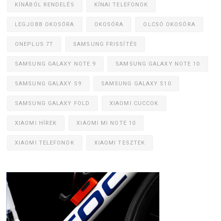
KÍNÁBÓL RENDELÉS
KÍNAI TELEFONOK
LEGJOBB OKOSÓRA
OKOSÓRA
OLCSÓ OKOSÓRA
ONEPLUS 7T
SAMSUNG FRISSÍTÉS
SAMSUNG GALAXY NOTE 9
SAMSUNG GALAXY NOTE 10
SAMSUNG GALAXY S9
SAMSUNG GALAXY S10
SAMSUNG GALAXY FOLD
XIAOMI CUCCOK
XIAOMI HÍREK
XIAOMI MI NOTE 10
XIAOMI TELEFONOK
XIAOMI TESZTEK