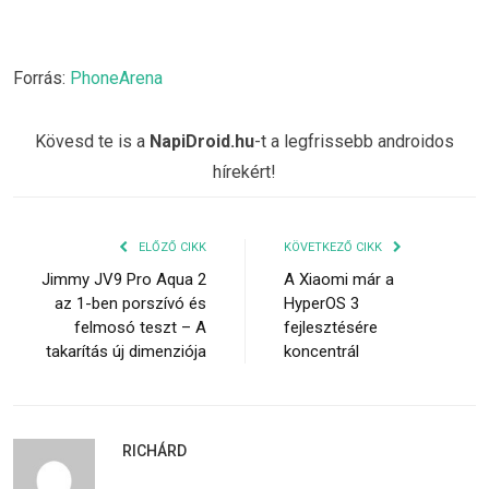
Forrás:
PhoneArena
Kövesd te is a
NapiDroid.hu
-t a legfrissebb androidos
hírekért!
ELŐZŐ CIKK
KÖVETKEZŐ CIKK
Jimmy JV9 Pro Aqua 2
A Xiaomi már a
az 1-ben porszívó és
HyperOS 3
felmosó teszt – A
fejlesztésére
takarítás új dimenziója
koncentrál
RICHÁRD