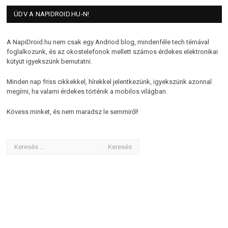
ÜDV A NAPIDROID.HU-N!
A NapiDroid.hu nem csak egy Andriod blog, mindenféle tech témával
foglalkozunk, és az okostelefonok mellett számos érdekes elektronikai
kütyüt igyekszünk bemutatni.
Minden nap friss cikkekkel, hírekkel jelentkezünk, igyekszünk azonnal
megírni, ha valami érdekes történik a mobilos világban.
Kövess minket, és nem maradsz le semmiről!