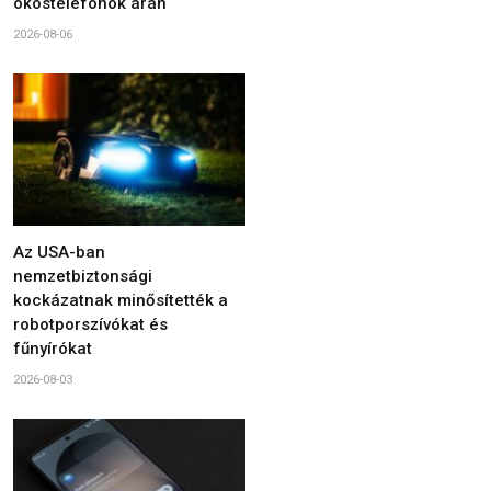
okostelefonok árán
2026-08-06
Az USA-ban
nemzetbiztonsági
kockázatnak minősítették a
robotporszívókat és
fűnyírókat
2026-08-03