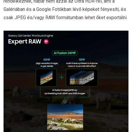
rendelkeznek, habár nem azzal az Ultra HDR-rel, ami a
Galériában és a Google Fotókban lévő képeket fényesíti, és
csak JPEG és/vagy RAW formátumban lehet őket exportálni.