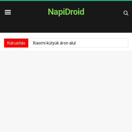
NapiDroid
Kiárusítás
Xiaomi kütyük áron alul