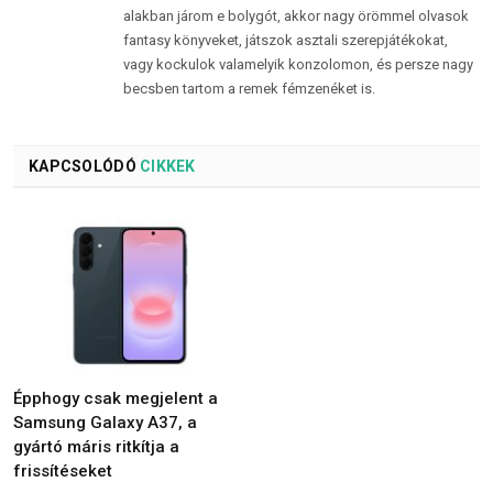
alakban járom e bolygót, akkor nagy örömmel olvasok
fantasy könyveket, játszok asztali szerepjátékokat,
vagy kockulok valamelyik konzolomon, és persze nagy
becsben tartom a remek fémzenéket is.
KAPCSOLÓDÓ
CIKKEK
Épphogy csak megjelent a
Samsung Galaxy A37, a
gyártó máris ritkítja a
frissítéseket