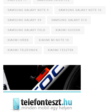
ONEPLUS 7T
SAMSUNG FRISSÍTÉS
SAMSUNG GALAXY NOTE 9
SAMSUNG GALAXY NOTE 10
SAMSUNG GALAXY S9
SAMSUNG GALAXY S10
SAMSUNG GALAXY FOLD
XIAOMI CUCCOK
XIAOMI HÍREK
XIAOMI MI NOTE 10
XIAOMI TELEFONOK
XIAOMI TESZTEK