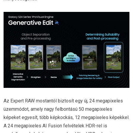
Az Expert RAW mostantól biztosít egy új, 24 megapixeles
üzemmódot, amely nagy felbontású 50 megapixeles
képeket egyesít, több képkockás, 12 megapixeles képekkel.
A 24 megapixeles AI Fusion felvételek HDR-rel is