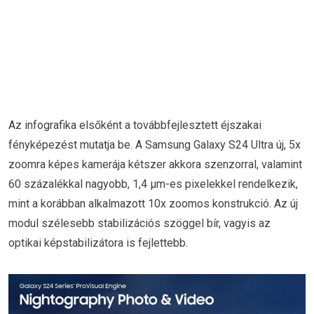
Az infografika elsőként a továbbfejlesztett éjszakai
fényképezést mutatja be. A Samsung Galaxy S24 Ultra új, 5x
zoomra képes kamerája kétszer akkora szenzorral, valamint
60 százalékkal nagyobb, 1,4 μm-es pixelekkel rendelkezik,
mint a korábban alkalmazott 10x zoomos konstrukció. Az új
modul szélesebb stabilizációs szöggel bír, vagyis az
optikai képstabilizátora is fejlettebb.