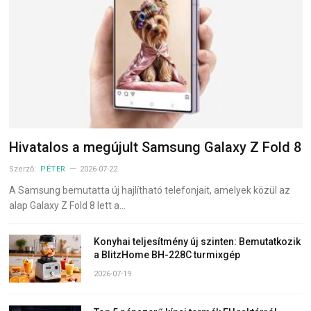
Hivatalos a megújult Samsung Galaxy Z Fold 8
Szerző:
PÉTER
2026-07-22
A Samsung bemutatta új hajlítható telefonjait, amelyek közül az
alap Galaxy Z Fold 8 lett a…
Konyhai teljesítmény új szinten: Bemutatkozik
a BlitzHome BH-228C turmixgép
2026-07-19