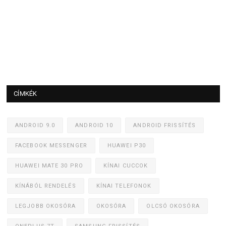
CÍMKÉK
ANDROID 9.0
ANDROID 10
ANDROID FRISSÍTÉS
FACEBOOK MESSENGER
HUAWEI P30
HUAWEI MATE 30 PRO
KÍNAI CUCCOK
KÍNÁBÓL RENDELÉS
KÍNAI TELEFONOK
LEGJOBB OKOSÓRA
OKOSÓRA
OLCSÓ OKOSÓRA