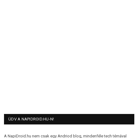
ÜDV A NAPIDROID.HU-N!
A NapiDroid.hu nem csak egy Andriod blog, mindenféle tech témával