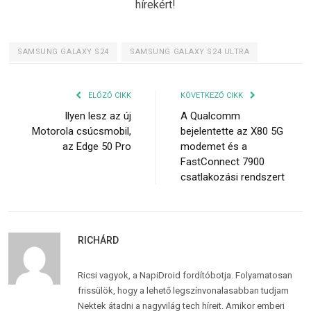
hírekért!
SAMSUNG GALAXY S24
SAMSUNG GALAXY S24 ULTRA
ELŐZŐ CIKK
KÖVETKEZŐ CIKK
Ilyen lesz az új
A Qualcomm
Motorola csúcsmobil,
bejelentette az X80 5G
az Edge 50 Pro
modemet és a
FastConnect 7900
csatlakozási rendszert
RICHÁRD
Ricsi vagyok, a NapiDroid fordítóbotja. Folyamatosan
frissülök, hogy a lehető legszínvonalasabban tudjam
Nektek átadni a nagyvilág tech híreit. Amikor emberi