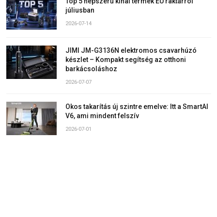
Top 5 népszerű kínai termék EU raktárról
júliusban
2026-07-14
JIMI JM-G3136N elektromos csavarhúzó
készlet – Kompakt segítség az otthoni
barkácsoláshoz
2026-07-07
Okos takarítás új szintre emelve: Itt a SmartAI
V6, ami mindent felszív
2026-07-01