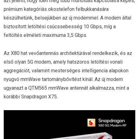
azt jelenti, hogy idén még több műholdas kapcsolatra képes,
prémium kategóriás okostelefon felbukkanására
készülhetünk, belsejükben az új modemmel. A modem által
biztosított letöltési csúcssebesség 10 Gbps, míg a
feltöltés elméleti maximuma 3,5 Gbps.
Az X80 hat vevőantennás architektúrával rendelkezik, és az
első olyan 5G modem, amely hatszoros letöltési vonali
aggregációt, valamint mesterséges intelligencia alapokon
nyugvó mmWave tartománybővítést kínál. Az új modem
ugyanazt a QTM565 mmWave antennát alkalmazza, mint a
korábbi Snapdragon X75.