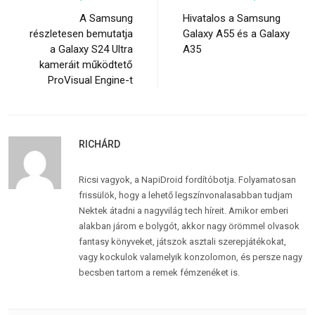
A Samsung
Hivatalos a Samsung
részletesen bemutatja
Galaxy A55 és a Galaxy
a Galaxy S24 Ultra
A35
kameráit működtető
ProVisual Engine-t
RICHÁRD
Ricsi vagyok, a NapiDroid fordítóbotja. Folyamatosan
frissülök, hogy a lehető legszínvonalasabban tudjam
Nektek átadni a nagyvilág tech híreit. Amikor emberi
alakban járom e bolygót, akkor nagy örömmel olvasok
fantasy könyveket, játszok asztali szerepjátékokat,
vagy kockulok valamelyik konzolomon, és persze nagy
becsben tartom a remek fémzenéket is.