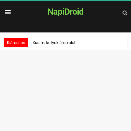
NapiDroid
Kiárusítás
Xiaomi kütyük áron alul