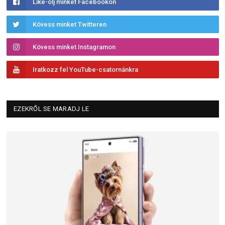
Like-olj minket Facebookon
Kövess minket Twitteren
Kövess minket Instagramon
Iratkozz fel YouTube-csatornánkra
EZEKRŐL SE MARADJ LE