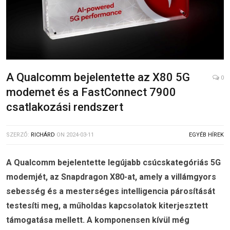
A Qualcomm bejelentette az X80 5G
0
modemet és a FastConnect 7900
csatlakozási rendszert
SZERZŐ:
RICHÁRD
ON
2024-03-11
EGYÉB HÍREK
A Qualcomm bejelentette legújabb csúcskategóriás 5G
modemjét, az Snapdragon X80-at, amely a villámgyors
sebesség és a mesterséges intelligencia párosítását
testesíti meg, a műholdas kapcsolatok kiterjesztett
támogatása mellett. A komponensen kívül még