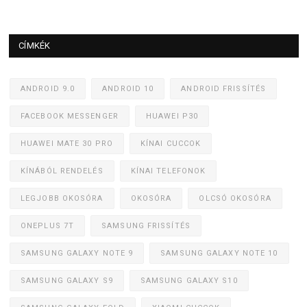
CÍMKÉK
ANDROID 9.0
ANDROID 10
ANDROID FRISSÍTÉS
FACEBOOK MESSENGER
HUAWEI P30
HUAWEI MATE 30 PRO
KÍNAI CUCCOK
KÍNÁBÓL RENDELÉS
KÍNAI TELEFONOK
LEGJOBB OKOSÓRA
OKOSÓRA
OLCSÓ OKOSÓRA
ONEPLUS 7T
SAMSUNG FRISSÍTÉS
SAMSUNG GALAXY NOTE 9
SAMSUNG GALAXY NOTE 10
SAMSUNG GALAXY S9
SAMSUNG GALAXY S10