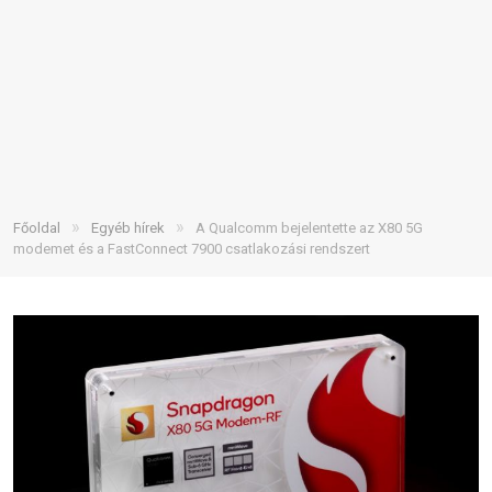
»
»
Főoldal
Egyéb hírek
A Qualcomm bejelentette az X80 5G
modemet és a FastConnect 7900 csatlakozási rendszert