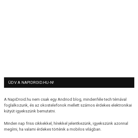
ÜDV A NAPIDROID.HU-N!
A NapiDroid.hu nem csak egy Andriod blog, mindenféle tech témával
foglalkozunk, és az okostelefonok mellett számos érdekes elektronikai
kütyüt igyekszünk bemutatni.
Minden nap friss cikkekkel, hírekkel jelentkezünk, igyekszünk azonnal
megírni, ha valami érdekes történik a mobilos világban.