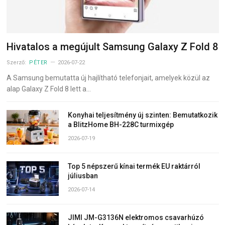
Hivatalos a megújult Samsung Galaxy Z Fold 8
Szerző:
PÉTER
2026-07-22
A Samsung bemutatta új hajlítható telefonjait, amelyek közül az
alap Galaxy Z Fold 8 lett a…
Konyhai teljesítmény új szinten: Bemutatkozik
a BlitzHome BH-228C turmixgép
2026-07-19
Top 5 népszerű kínai termék EU raktárról
júliusban
2026-07-14
JIMI JM-G3136N elektromos csavarhúzó