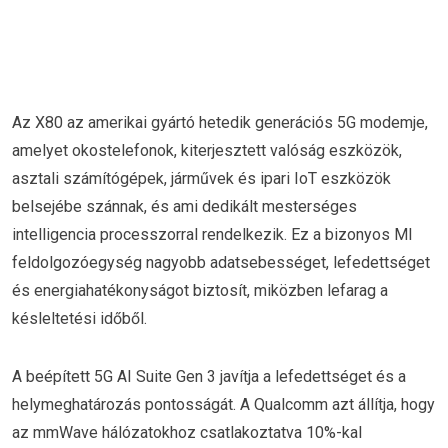
Az X80 az amerikai gyártó hetedik generációs 5G modemje,
amelyet okostelefonok, kiterjesztett valóság eszközök,
asztali számítógépek, járművek és ipari IoT eszközök
belsejébe szánnak, és ami dedikált mesterséges
intelligencia processzorral rendelkezik. Ez a bizonyos MI
feldolgozóegység nagyobb adatsebességet, lefedettséget
és energiahatékonyságot biztosít, miközben lefarag a
késleltetési időből.
A beépített 5G AI Suite Gen 3 javítja a lefedettséget és a
helymeghatározás pontosságát. A Qualcomm azt állítja, hogy
az mmWave hálózatokhoz csatlakoztatva 10%-kal