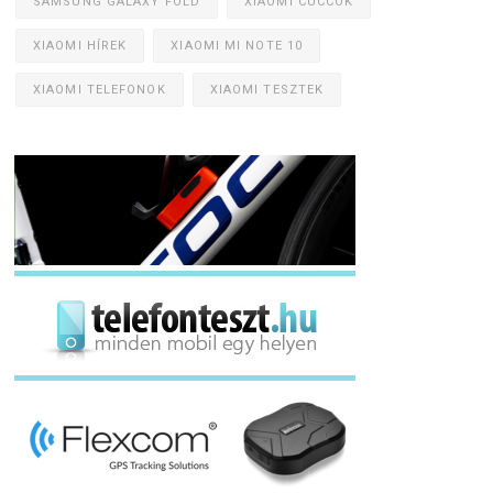
SAMSUNG GALAXY FOLD
XIAOMI CUCCOK
XIAOMI HÍREK
XIAOMI MI NOTE 10
XIAOMI TELEFONOK
XIAOMI TESZTEK