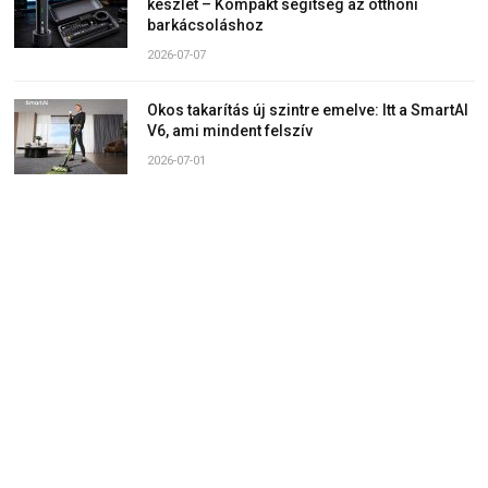
készlet – Kompakt segítség az otthoni
barkácsoláshoz
2026-07-07
Okos takarítás új szintre emelve: Itt a SmartAI
V6, ami mindent felszív
2026-07-01