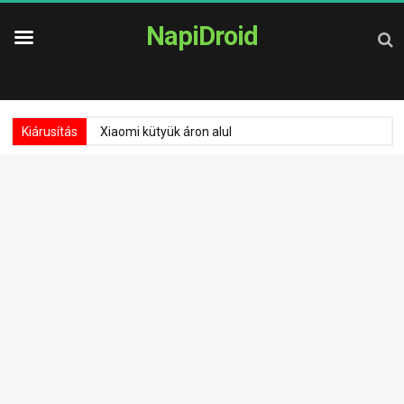
NapiDroid
Kiárusítás
Xiaomi kütyük áron alul