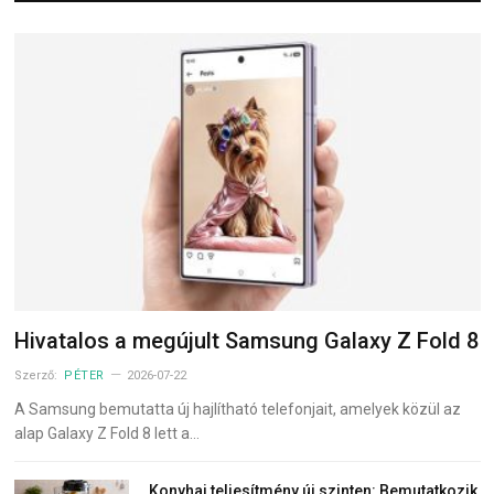
Hivatalos a megújult Samsung Galaxy Z Fold 8
Szerző:
PÉTER
2026-07-22
A Samsung bemutatta új hajlítható telefonjait, amelyek közül az
alap Galaxy Z Fold 8 lett a…
Konyhai teljesítmény új szinten: Bemutatkozik