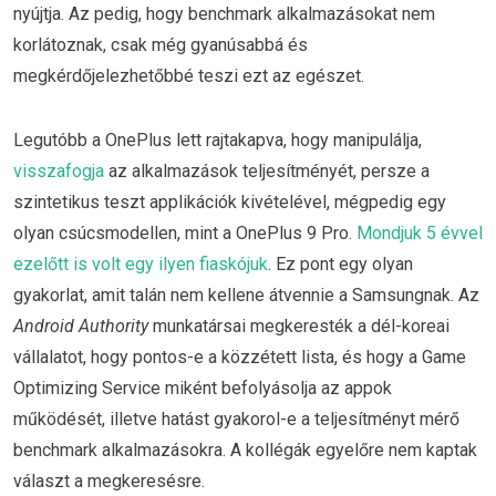
nyújtja. Az pedig, hogy benchmark alkalmazásokat nem
korlátoznak, csak még gyanúsabbá és
megkérdőjelezhetőbbé teszi ezt az egészet.
Legutóbb a OnePlus lett rajtakapva, hogy manipulálja,
visszafogja
az alkalmazások teljesítményét, persze a
szintetikus teszt applikációk kivételével, mégpedig egy
olyan csúcsmodellen, mint a OnePlus 9 Pro.
Mondjuk 5 évvel
ezelőtt is volt egy ilyen fiaskójuk
. Ez pont egy olyan
gyakorlat, amit talán nem kellene átvennie a Samsungnak. Az
Android Authority
munkatársai megkeresték a dél-koreai
vállalatot, hogy pontos-e a közzétett lista, és hogy a Game
Optimizing Service miként befolyásolja az appok
működését, illetve hatást gyakorol-e a teljesítményt mérő
benchmark alkalmazásokra. A kollégák egyelőre nem kaptak
választ a megkeresésre.