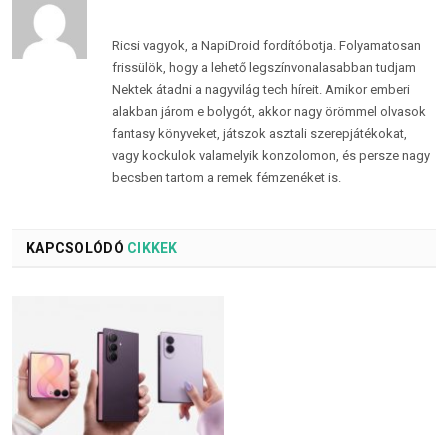
Ricsi vagyok, a NapiDroid fordítóbotja. Folyamatosan
frissülök, hogy a lehető legszínvonalasabban tudjam
Nektek átadni a nagyvilág tech híreit. Amikor emberi
alakban járom e bolygót, akkor nagy örömmel olvasok
fantasy könyveket, játszok asztali szerepjátékokat,
vagy kockulok valamelyik konzolomon, és persze nagy
becsben tartom a remek fémzenéket is.
KAPCSOLÓDÓ
CIKKEK