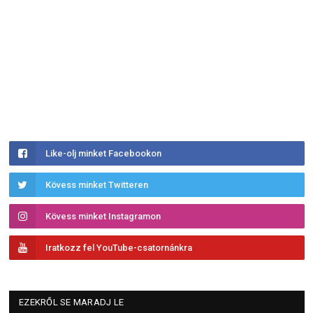
Like-olj minket Facebookon
Kövess minket Twitteren
Kövess minket Instagramon
Iratkozz fel YouTube-csatornánkra
EZEKRŐL SE MARADJ LE