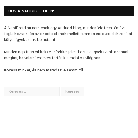
ÜDV A NAPIDROID.HU-N!
A NapiDroid.hu nem csak egy Andriod blog, mindenféle tech témával
foglalkozunk, és az okostelefonok mellett számos érdekes elektronikai
kütyüt igyekszünk bemutatni.
Minden nap friss cikkekkel, hírekkel jelentkezünk, igyekszünk azonnal
megírni, ha valami érdekes történik a mobilos világban.
Kövess minket, és nem maradsz le semmiről!