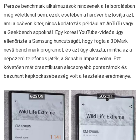
Persze benchmark alkalmazások nincsenek a felsorolásban
még véletlenül sem, ezek esetében a hardver biztosítja azt,
ami a csövön kitér, nincs korlátozás például az AnTuTu vagy
a Geekbench appoknál. Egy koreai YouTube-videós úgy
ellenőrizte a Samsung huncutságát, hogy fogta a 3DMark
nevű benchmark programot, és azt úgy álcázta, mintha az a
népszerű telefonos játék, a Genshin Impact volna. Ezt
követően már drasztikusan alacsonyabb pontszámok és
bezuhant képkockasebesség volt a tesztelés eredménye.