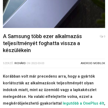
A Samsung több ezer alkalmazás
0
teljesítményét foghatta vissza a
készülékein
SZERZŐ:
RICHÁRD
ON
2022-03-03
ANDROID MOBILOK
Korábban volt már precedens arra, hogy a gyártók
korlátozták az alkalmazások teljesítményét olyan
indokok miatt, mint az üzemidő vagy a lapkakészlet
melegedése. Ha valaki elfelejtette volna, ezzel a
megkérdőjelezhető gyakorlattal
legutóbb a OnePlus élt
,