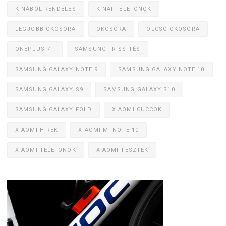
KÍNÁBÓL RENDELÉS
KÍNAI TELEFONOK
LEGJOBB OKOSÓRA
OKOSÓRA
OLCSÓ OKOSÓRA
ONEPLUS 7T
SAMSUNG FRISSÍTÉS
SAMSUNG GALAXY NOTE 9
SAMSUNG GALAXY NOTE 10
SAMSUNG GALAXY S9
SAMSUNG GALAXY S10
SAMSUNG GALAXY FOLD
XIAOMI CUCCOK
XIAOMI HÍREK
XIAOMI MI NOTE 10
XIAOMI TELEFONOK
XIAOMI TESZTEK