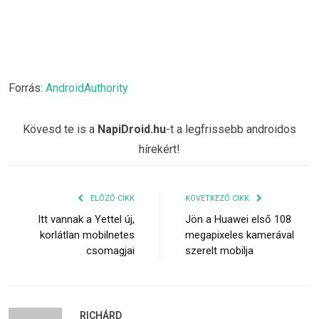
Forrás:
AndroidAuthority
Kövesd te is a
NapiDroid.hu
-t a legfrissebb androidos
hírekért!
ELŐZŐ CIKK
KÖVETKEZŐ CIKK
Itt vannak a Yettel új,
Jön a Huawei első 108
korlátlan mobilnetes
megapixeles kamerával
csomagjai
szerelt mobilja
RICHÁRD