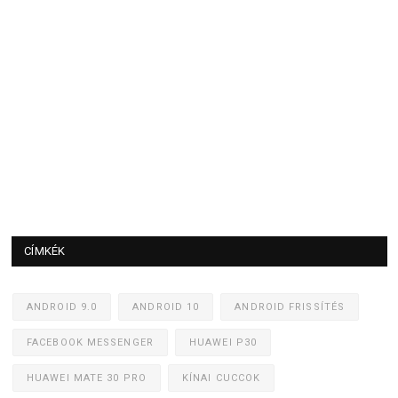
CÍMKÉK
ANDROID 9.0
ANDROID 10
ANDROID FRISSÍTÉS
FACEBOOK MESSENGER
HUAWEI P30
HUAWEI MATE 30 PRO
KÍNAI CUCCOK