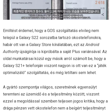
Említést érdemel, hogy a GOS szolgáltatás elvileg nem
települ a Galaxy S22 sorozatba tartozó okostelefonokra,
habár ott van a Galaxy Store kínálatában, ezt az
Android
Authority
újságírója is kipróbálta a saját Plus variánsával. Az
oldal munkatársai közül egy másik arról számolt be, hogy a
Galaxy S21+ telefonján viszont nagyon is ott van ez a “játék
optimalizáló” szolgáltatás, és még letiltani sem lehet.
A gyártó szempontja világos, szeretnének egyensúlyt
teremteni az üzemidő és a teljesítmény között, viszont
ezzel a megoldással szemben teljesen jogos kritika, hogy a
drága pénzen vett okostelefon nem a beígért teljesítményt