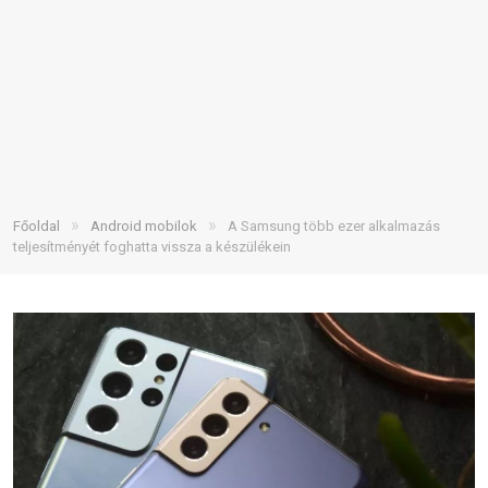
»
»
Főoldal
Android mobilok
A Samsung több ezer alkalmazás
teljesítményét foghatta vissza a készülékein