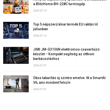
a BlitzHome BH-228C turmixgép
2026-07-19
Top 5 népszerű kínai termék EU raktárról
júliusban
2026-07-14
JIMI JM-G3136N elektromos csavarhúzó
készlet – Kompakt segítség az otthoni
barkácsoláshoz
2026-07-07
Okos takarítás új szintre emelve: Itt a SmartAI
V6, ami mindent felszív
2026-07-01