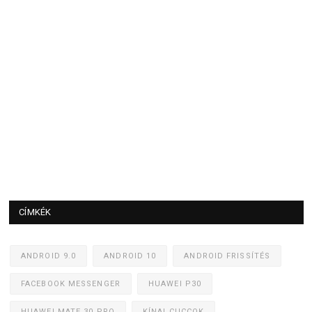
CÍMKÉK
ANDROID 9.0
ANDROID 10
ANDROID FRISSÍTÉS
FACEBOOK MESSENGER
HUAWEI P30
HUAWEI MATE 30 PRO
KÍNAI CUCCOK