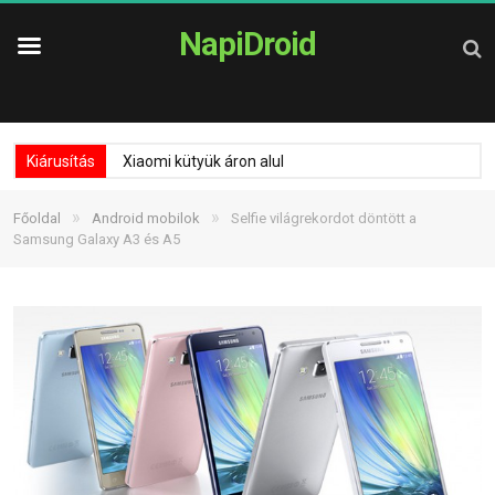
NapiDroid
Kiárusítás
Xiaomi kütyük áron alul
»
»
Főoldal
Android mobilok
Selfie világrekordot döntött a
Samsung Galaxy A3 és A5