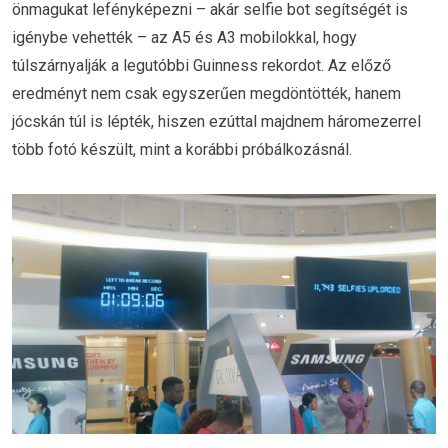
önmagukat lefényképezni – akár selfie bot segítségét is
igénybe vehették – az A5 és A3 mobilokkal, hogy
túlszárnyalják a legutóbbi Guinness rekordot. Az előző
eredményt nem csak egyszerűen megdöntötték, hanem
jócskán túl is lépték, hiszen ezúttal majdnem háromezerrel
több fotó készült, mint a korábbi próbálkozásnál.