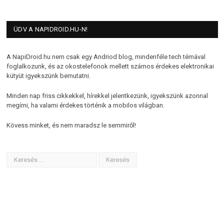
ÜDV A NAPIDROID.HU-N!
A NapiDroid.hu nem csak egy Andriod blog, mindenféle tech témával
foglalkozunk, és az okostelefonok mellett számos érdekes elektronikai
kütyüt igyekszünk bemutatni.
Minden nap friss cikkekkel, hírekkel jelentkezünk, igyekszünk azonnal
megírni, ha valami érdekes történik a mobilos világban.
Kövess minket, és nem maradsz le semmiről!