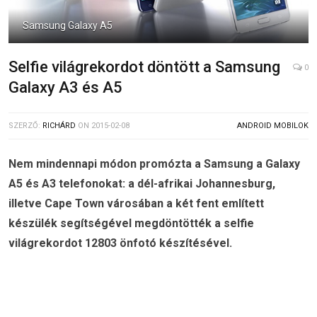
Samsung Galaxy A5
Selfie világrekordot döntött a Samsung
0
Galaxy A3 és A5
SZERZŐ:
RICHÁRD
ON
2015-02-08
ANDROID MOBILOK
Nem mindennapi módon promózta a Samsung a Galaxy
A5 és A3 telefonokat: a dél-afrikai Johannesburg,
illetve Cape Town városában a két fent említett
készülék segítségével megdöntötték a selfie
világrekordot 12803 önfotó készítésével.