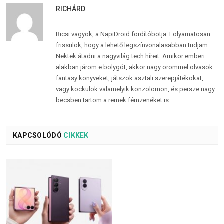
RICHÁRD
Ricsi vagyok, a NapiDroid fordítóbotja. Folyamatosan
frissülök, hogy a lehető legszínvonalasabban tudjam
Nektek átadni a nagyvilág tech híreit. Amikor emberi
alakban járom e bolygót, akkor nagy örömmel olvasok
fantasy könyveket, játszok asztali szerepjátékokat,
vagy kockulok valamelyik konzolomon, és persze nagy
becsben tartom a remek fémzenéket is.
KAPCSOLÓDÓ
CIKKEK