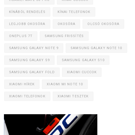
KÍNÁBÓL RENDELÉS
KÍNAI TELEFONOK
LEGJOBB OKOSÓRA
OKOSÓRA
OLCSÓ OKOSÓRA
ONEPLUS 7T
SAMSUNG FRISSÍTÉS
SAMSUNG GALAXY NOTE 9
SAMSUNG GALAXY NOTE 10
SAMSUNG GALAXY S9
SAMSUNG GALAXY S10
SAMSUNG GALAXY FOLD
XIAOMI CUCCOK
XIAOMI HÍREK
XIAOMI MI NOTE 10
XIAOMI TELEFONOK
XIAOMI TESZTEK