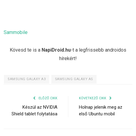
Sammobile
Kövesd te is a
NapiDroid.hu
-t a legfrissebb androidos
hírekért!
SAMSUNG GALAXY A3
SAMSUNG GALAXY A5
ELŐZŐ CIKK
KÖVETKEZŐ CIKK
Készül az NVIDIA
Holnap jelenik meg az
Shield tablet folytatása
első Ubuntu mobil