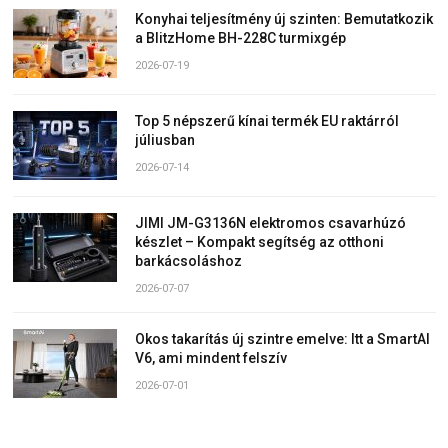
Konyhai teljesítmény új szinten: Bemutatkozik
a BlitzHome BH-228C turmixgép
2026-07-19
Top 5 népszerű kínai termék EU raktárról
júliusban
2026-07-14
JIMI JM-G3136N elektromos csavarhúzó
készlet – Kompakt segítség az otthoni
barkácsoláshoz
2026-07-07
Okos takarítás új szintre emelve: Itt a SmartAI
V6, ami mindent felszív
2026-07-01