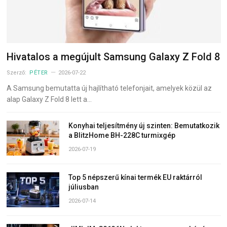
Hivatalos a megújult Samsung Galaxy Z Fold 8
Szerző:
PÉTER
2026-07-22
A Samsung bemutatta új hajlítható telefonjait, amelyek közül az
alap Galaxy Z Fold 8 lett a…
Konyhai teljesítmény új szinten: Bemutatkozik
a BlitzHome BH-228C turmixgép
2026-07-19
Top 5 népszerű kínai termék EU raktárról
júliusban
2026-07-14