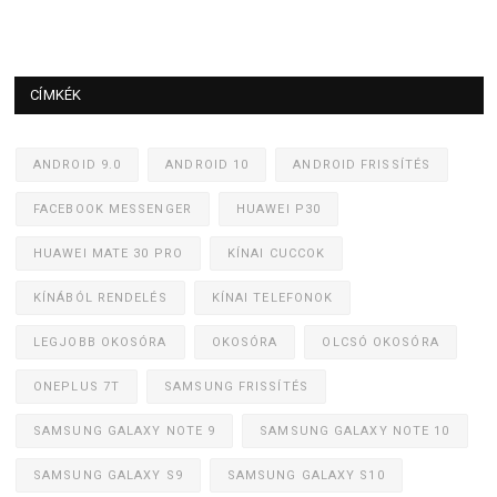
CÍMKÉK
ANDROID 9.0
ANDROID 10
ANDROID FRISSÍTÉS
FACEBOOK MESSENGER
HUAWEI P30
HUAWEI MATE 30 PRO
KÍNAI CUCCOK
KÍNÁBÓL RENDELÉS
KÍNAI TELEFONOK
LEGJOBB OKOSÓRA
OKOSÓRA
OLCSÓ OKOSÓRA
ONEPLUS 7T
SAMSUNG FRISSÍTÉS
SAMSUNG GALAXY NOTE 9
SAMSUNG GALAXY NOTE 10
SAMSUNG GALAXY S9
SAMSUNG GALAXY S10