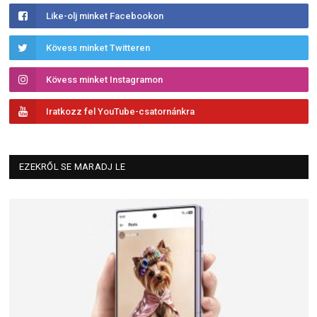
Like-olj minket Facebookon
Kövess minket Twitteren
Kövess minket Instagramon
Iratkozz fel YouTube-csatornánkra
EZEKRŐL SE MARADJ LE