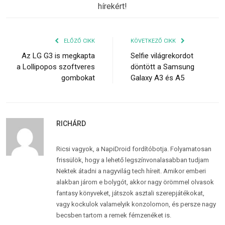
hírekért!
ELŐZŐ CIKK
KÖVETKEZŐ CIKK
Az LG G3 is megkapta
Selfie világrekordot
a Lollipopos szoftveres
döntött a Samsung
gombokat
Galaxy A3 és A5
RICHÁRD
Ricsi vagyok, a NapiDroid fordítóbotja. Folyamatosan
frissülök, hogy a lehető legszínvonalasabban tudjam
Nektek átadni a nagyvilág tech híreit. Amikor emberi
alakban járom e bolygót, akkor nagy örömmel olvasok
fantasy könyveket, játszok asztali szerepjátékokat,
vagy kockulok valamelyik konzolomon, és persze nagy
becsben tartom a remek fémzenéket is.