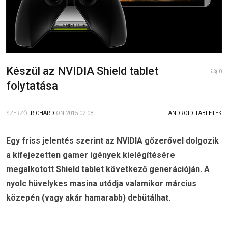
Készül az NVIDIA Shield tablet
0
folytatása
SZERZŐ:
RICHÁRD
ON
2015-02-08
ANDROID TABLETEK
Egy friss jelentés szerint az NVIDIA gőzerővel dolgozik
a kifejezetten gamer igények kielégítésére
megalkotott Shield tablet következő generációján. A
nyolc hüvelykes masina utódja valamikor március
közepén (vagy akár hamarabb) debütálhat.