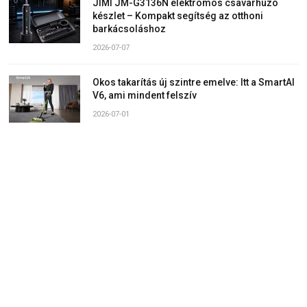
JIMI JM-G3136N elektromos csavarhúzó
készlet – Kompakt segítség az otthoni
barkácsoláshoz
2026-07-07
Okos takarítás új szintre emelve: Itt a SmartAI
V6, ami mindent felszív
2026-07-01