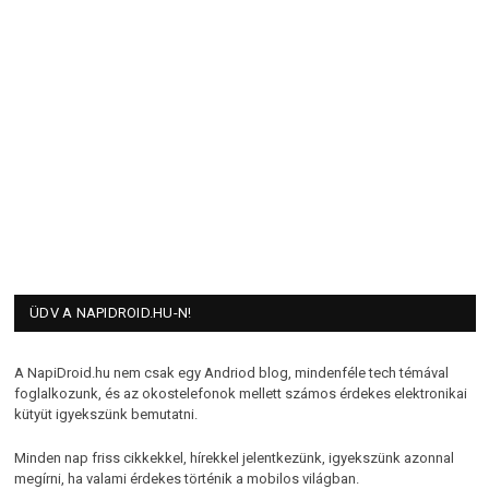
ÜDV A NAPIDROID.HU-N!
A NapiDroid.hu nem csak egy Andriod blog, mindenféle tech témával
foglalkozunk, és az okostelefonok mellett számos érdekes elektronikai
kütyüt igyekszünk bemutatni.
Minden nap friss cikkekkel, hírekkel jelentkezünk, igyekszünk azonnal
megírni, ha valami érdekes történik a mobilos világban.