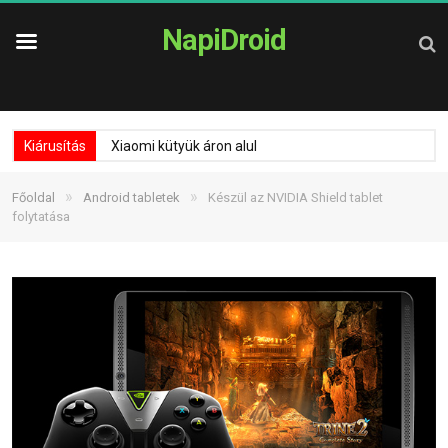
NapiDroid
Kiárusítás
Xiaomi kütyük áron alul
»
»
Főoldal
Android tabletek
Készül az NVIDIA Shield tablet
folytatása