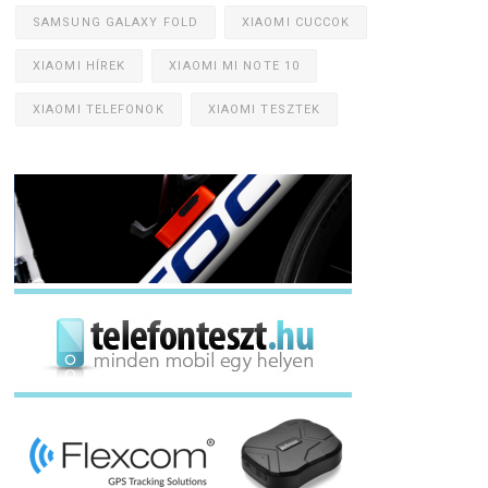
SAMSUNG GALAXY FOLD
XIAOMI CUCCOK
XIAOMI HÍREK
XIAOMI MI NOTE 10
XIAOMI TELEFONOK
XIAOMI TESZTEK