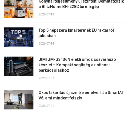
Konyhai teljesítmény új szinten: Bemutatkozik
a BlitzHome BH-228C turmixgép
2026-07-19
Top 5 népszerű kínai termék EU raktárról
júliusban
2026-07-14
JIMI JM-G3136N elektromos csavarhúzó
készlet – Kompakt segítség az otthoni
barkácsoláshoz
2026-07-07
Okos takarítás új szintre emelve: Itt a SmartAI
V6, ami mindent felszív
2026-07-01