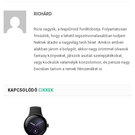
RICHÁRD
Ricsi vagyok, a NapiDroid fordítóbotja. Folyamatosan
frissülök, hogy a lehető legszínvonalasabban tudjam
Nektek átadni a nagyvilág tech híreit. Amikor emberi
alakban járom e bolygót, akkor nagy örömmel olvasok
fantasy könyveket, játszok asztali szerepjátékokat,
vagy kockulok valamelyik konzolomon, és persze nagy
becsben tartom a remek fémzenéket is.
KAPCSOLÓDÓ
CIKKEK