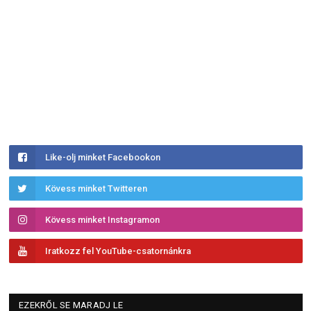
Like-olj minket Facebookon
Kövess minket Twitteren
Kövess minket Instagramon
Iratkozz fel YouTube-csatornánkra
EZEKRŐL SE MARADJ LE