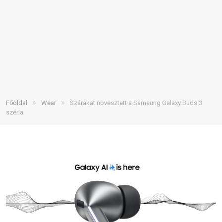
»
»
Főoldal
Wear
Szárakat növesztett a Samsung Galaxy Buds 3
széria