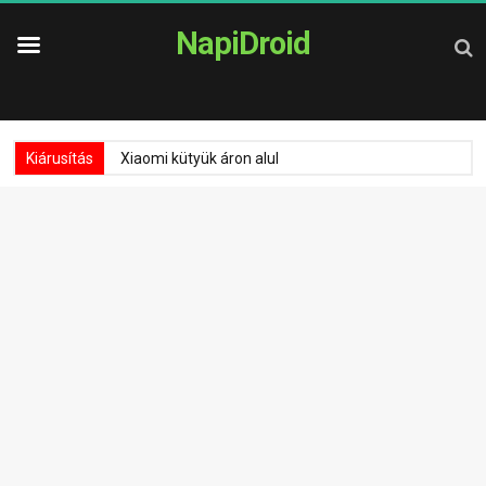
NapiDroid
Kiárusítás
Xiaomi kütyük áron alul