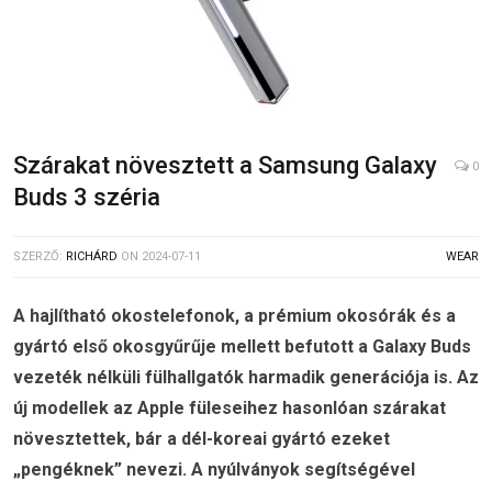
Szárakat növesztett a Samsung Galaxy
0
Buds 3 széria
SZERZŐ:
RICHÁRD
ON
2024-07-11
WEAR
A hajlítható okostelefonok, a prémium okosórák és a
gyártó első okosgyűrűje mellett befutott a Galaxy Buds
vezeték nélküli fülhallgatók harmadik generációja is. Az
új modellek az Apple füleseihez hasonlóan szárakat
növesztettek, bár a dél-koreai gyártó ezeket
„pengéknek” nevezi. A nyúlványok segítségével