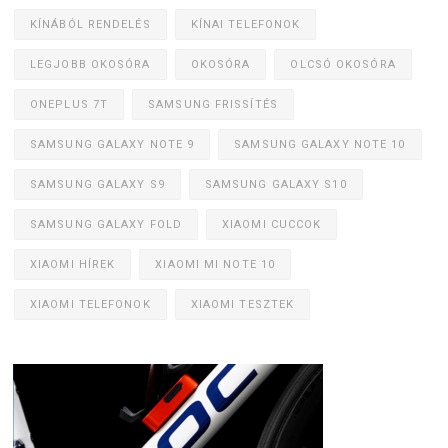
KÍNÁBÓL RENDELÉS
KÍNAI TELEFONOK
LEGJOBB OKOSÓRA
OKOSÓRA
OLCSÓ OKOSÓRA
ONEPLUS 7T
SAMSUNG FRISSÍTÉS
SAMSUNG GALAXY NOTE 9
SAMSUNG GALAXY NOTE 10
SAMSUNG GALAXY S9
SAMSUNG GALAXY S10
SAMSUNG GALAXY FOLD
XIAOMI CUCCOK
XIAOMI HÍREK
XIAOMI MI NOTE 10
XIAOMI TELEFONOK
XIAOMI TESZTEK