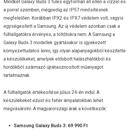
Mindkét Galaxy Buds 3 füles egyformán áll ellen a vízzel és
a porral szemben, mégpedig az IP57 minősítésnek
megfelelően. Korábban IPX2 és IPX7 védelem volt, vagyis
egységesített a Samsung. Az új védelem azonban csak a
fülhallgatókra érvényes, a töltőtokra nem. A Samsung a
Galaxy Buds 3 modellek gyártásakor is igyekezett
környezettudatos lenni, így olyan alapanyagokból készítette
a készülékeket, amelyek eldobott halászhálókból és
hordókból származó újrahasznosított műanyagot
tartalmaznak.
A fülhallgatók értékesítése július 24-én indul. A
készülékeket ezüst és fehér árnyalatokban lehet
megvásárolni. A magyarországi árak a következők:
Samsung Galaxy Buds 3: 69 990 Ft