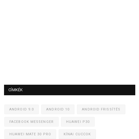
CÍMKÉK
ANDROID 9.0
ANDROID 10
ANDROID FRISSÍTÉS
FACEBOOK MESSENGER
HUAWEI P30
HUAWEI MATE 30 PRO
KÍNAI CUCCOK