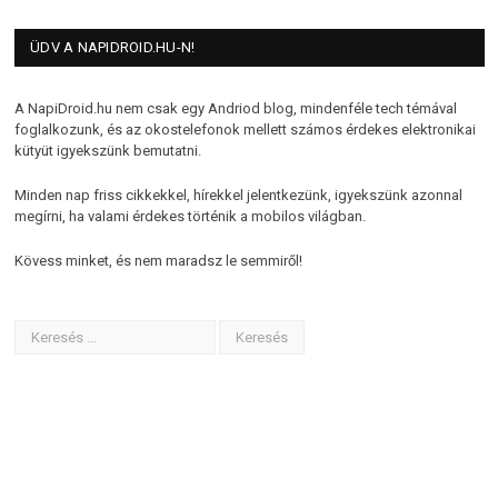
ÜDV A NAPIDROID.HU-N!
A NapiDroid.hu nem csak egy Andriod blog, mindenféle tech témával
foglalkozunk, és az okostelefonok mellett számos érdekes elektronikai
kütyüt igyekszünk bemutatni.
Minden nap friss cikkekkel, hírekkel jelentkezünk, igyekszünk azonnal
megírni, ha valami érdekes történik a mobilos világban.
Kövess minket, és nem maradsz le semmiről!