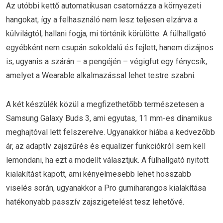
Az utóbbi kettő automatikusan csatornázza a környezeti
hangokat, így a felhasználó nem lesz teljesen elzárva a
külvilágtól, hallani fogja, mi történik körülötte. A fülhallgató
egyébként nem csupán sokoldalú és fejlett, hanem dizájnos
is, ugyanis a szárán – a pengéjén – végigfut egy fénycsík,
amelyet a Wearable alkalmazással lehet testre szabni.
A két készülék közül a megfizethetőbb természetesen a
Samsung Galaxy Buds 3, ami egyutas, 11 mm-es dinamikus
meghajtóval lett felszerelve. Ugyanakkor hiába a kedvezőbb
ár, az adaptív zajszűrés és equalizer funkciókról sem kell
lemondani, ha ezt a modellt választjuk. A fülhallgató nyitott
kialakítást kapott, ami kényelmesebb lehet hosszabb
viselés során, ugyanakkor a Pro gumiharangos kialakítása
hatékonyabb passzív zajszigetelést tesz lehetővé.