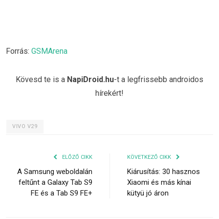
Forrás:
GSMArena
Kövesd te is a
NapiDroid.hu
-t a legfrissebb androidos
hírekért!
VIVO V29
ELŐZŐ CIKK
KÖVETKEZŐ CIKK
A Samsung weboldalán
Kiárusítás: 30 hasznos
feltűnt a Galaxy Tab S9
Xiaomi és más kínai
FE és a Tab S9 FE+
kütyü jó áron