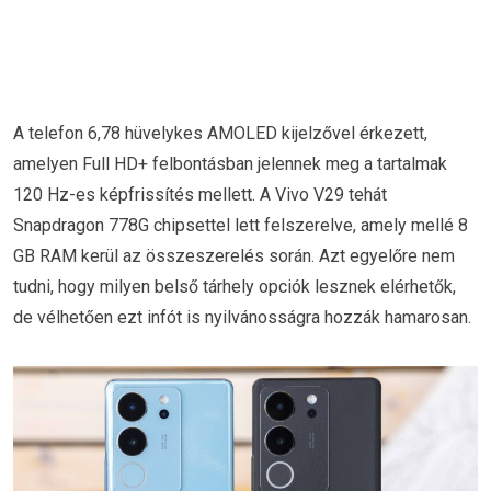
A telefon 6,78 hüvelykes AMOLED kijelzővel érkezett,
amelyen Full HD+ felbontásban jelennek meg a tartalmak
120 Hz-es képfrissítés mellett. A Vivo V29 tehát
Snapdragon 778G chipsettel lett felszerelve, amely mellé 8
GB RAM kerül az összeszerelés során. Azt egyelőre nem
tudni, hogy milyen belső tárhely opciók lesznek elérhetők,
de vélhetően ezt infót is nyilvánosságra hozzák hamarosan.