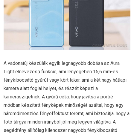
A vadonatúj készülék egyik legnagyobb dobása az Aura
Light elnevezésű funkció, ami lényegében 15,6 mm-es
fénykibocsátó gyűrűt vagy kört takar, ami a két nagy hátlapi
kamera alatt foglal helyet, és részét képezi a
kameraszigetnek. A gyűrű célja, hogy javítsa a portré
módban készített fényképek minőségét azáltal, hogy egy
háromdimenziós fényeffektust teremt, ami biztosítja, hogy a
fotó tárgya minden irányból jól meg legyen világítva. A
segédfény állítólag kilencszer nagyobb fénykibocsátó