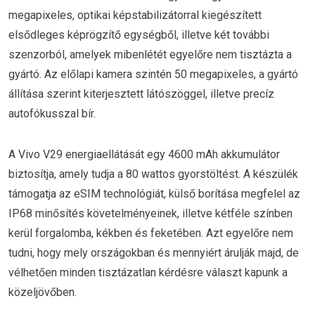
megapixeles, optikai képstabilizátorral kiegészített
elsődleges képrögzítő egységből, illetve két további
szenzorból, amelyek mibenlétét egyelőre nem tisztázta a
gyártó. Az előlapi kamera szintén 50 megapixeles, a gyártó
állítása szerint kiterjesztett látószöggel, illetve precíz
autofókusszal bír.
A Vivo V29 energiaellátását egy 4600 mAh akkumulátor
biztosítja, amely tudja a 80 wattos gyorstöltést. A készülék
támogatja az eSIM technológiát, külső borítása megfelel az
IP68 minősítés követelményeinek, illetve kétféle színben
kerül forgalomba, kékben és feketében. Azt egyelőre nem
tudni, hogy mely országokban és mennyiért árulják majd, de
vélhetően minden tisztázatlan kérdésre választ kapunk a
közeljövőben.