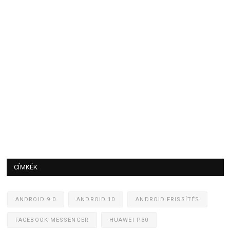
CÍMKÉK
ANDROID 9.0
ANDROID 10
ANDROID FRISSÍTÉS
FACEBOOK MESSENGER
HUAWEI P30