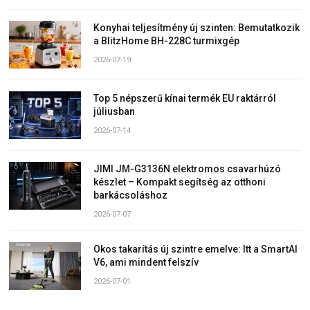
Konyhai teljesítmény új szinten: Bemutatkozik
a BlitzHome BH-228C turmixgép
2026-07-19
Top 5 népszerű kínai termék EU raktárról
júliusban
2026-07-14
JIMI JM-G3136N elektromos csavarhúzó
készlet – Kompakt segítség az otthoni
barkácsoláshoz
2026-07-07
Okos takarítás új szintre emelve: Itt a SmartAI
V6, ami mindent felszív
2026-07-01