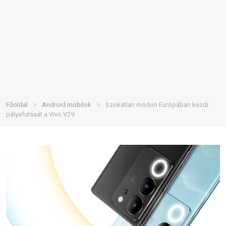
»
»
Főoldal
Android mobilok
Szokatlan módon Európában kezdi
pályafutását a Vivo V29