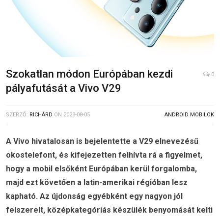
Szokatlan módon Európában kezdi
0
pályafutását a Vivo V29
SZERZŐ:
RICHÁRD
ON
2023-08-05
ANDROID MOBILOK
A Vivo hivatalosan is bejelentette a V29 elnevezésű
okostelefont, és kifejezetten felhívta rá a figyelmet,
hogy a mobil elsőként Európában kerül forgalomba,
majd ezt követően a latin-amerikai régióban lesz
kapható. Az újdonság egyébként egy nagyon jól
felszerelt, középkategóriás készülék benyomását kelti