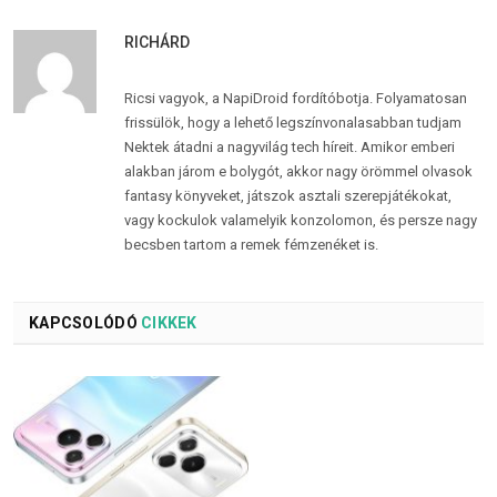
RICHÁRD
Ricsi vagyok, a NapiDroid fordítóbotja. Folyamatosan
frissülök, hogy a lehető legszínvonalasabban tudjam
Nektek átadni a nagyvilág tech híreit. Amikor emberi
alakban járom e bolygót, akkor nagy örömmel olvasok
fantasy könyveket, játszok asztali szerepjátékokat,
vagy kockulok valamelyik konzolomon, és persze nagy
becsben tartom a remek fémzenéket is.
KAPCSOLÓDÓ
CIKKEK