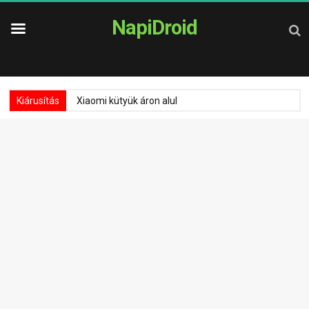
NapiDroid
Kiárusítás
Xiaomi kütyük áron alul