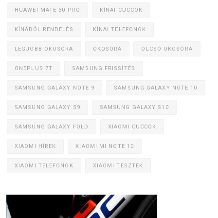
HUAWEI MATE 30 PRO
KÍNAI CUCCOK
KÍNÁBÓL RENDELÉS
KÍNAI TELEFONOK
LEGJOBB OKOSÓRA
OKOSÓRA
OLCSÓ OKOSÓRA
ONEPLUS 7T
SAMSUNG FRISSÍTÉS
SAMSUNG GALAXY NOTE 9
SAMSUNG GALAXY NOTE 10
SAMSUNG GALAXY S9
SAMSUNG GALAXY S10
SAMSUNG GALAXY FOLD
XIAOMI CUCCOK
XIAOMI HÍREK
XIAOMI MI NOTE 10
XIAOMI TELEFONOK
XIAOMI TESZTEK