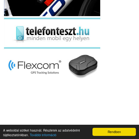
A weboldal sütiket használ. Részletek az adatvédelmi
Rendben
Napidroid.hu 2019
tájékoztatónkban.
További információ