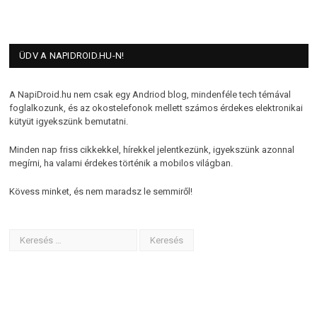
ÜDV A NAPIDROID.HU-N!
A NapiDroid.hu nem csak egy Andriod blog, mindenféle tech témával
foglalkozunk, és az okostelefonok mellett számos érdekes elektronikai
kütyüt igyekszünk bemutatni.
Minden nap friss cikkekkel, hírekkel jelentkezünk, igyekszünk azonnal
megírni, ha valami érdekes történik a mobilos világban.
Kövess minket, és nem maradsz le semmiről!