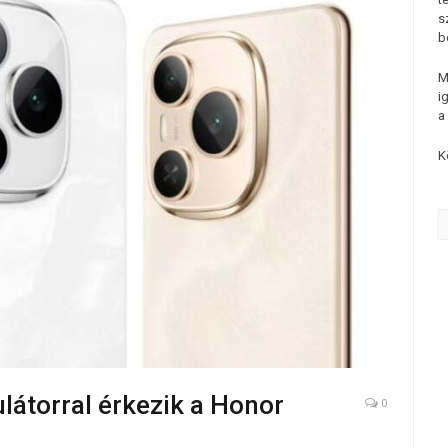
s
b
M
i
a
K
átorral érkezik a Honor
0