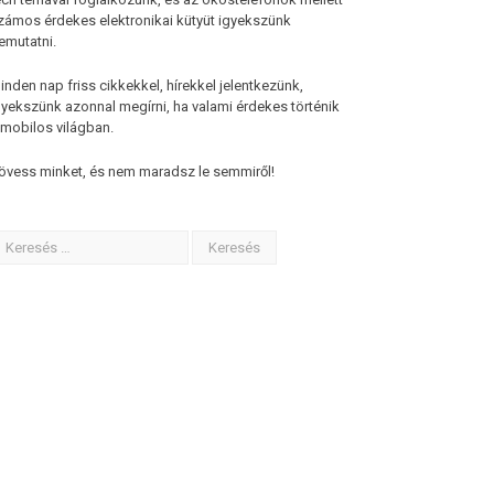
zámos érdekes elektronikai kütyüt igyekszünk
emutatni.
inden nap friss cikkekkel, hírekkel jelentkezünk,
gyekszünk azonnal megírni, ha valami érdekes történik
 mobilos világban.
övess minket, és nem maradsz le semmiről!