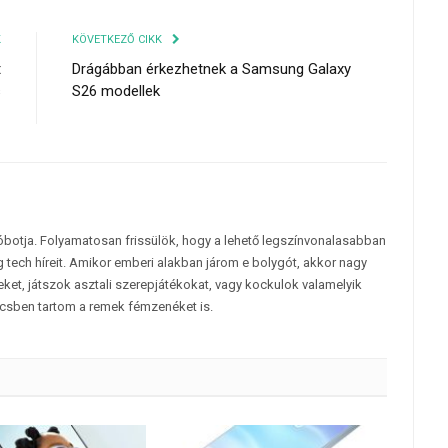
K
KÖVETKEZŐ CIKK
t
Drágábban érkezhetnek a Samsung Galaxy
s
S26 modellek
z
tóbotja. Folyamatosan frissülök, hogy a lehető legszínvonalasabban
 tech híreit. Amikor emberi alakban járom e bolygót, akkor nagy
et, játszok asztali szerepjátékokat, vagy kockulok valamelyik
csben tartom a remek fémzenéket is.