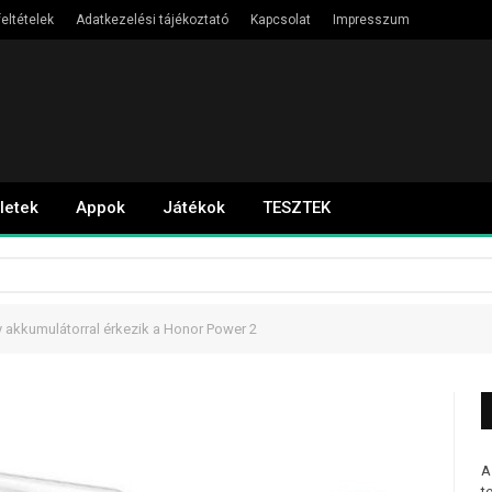
eltételek
Adatkezelési tájékoztató
Kapcsolat
Impresszum
letek
Appok
Játékok
TESZTEK
 akkumulátorral érkezik a Honor Power 2
A
t