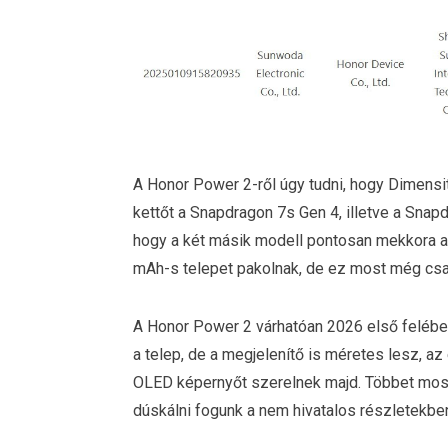
A Honor Power 2-ről úgy tudni, hogy Dimensi
kettőt a Snapdragon 7s Gen 4, illetve a Snapd
hogy a két másik modell pontosan mekkora akk
mAh-s telepet pakolnak, de ez most még csa
A Honor Power 2 várhatóan 2026 első felébe
a telep, de a megjelenítő is méretes lesz, a
OLED képernyőt szerelnek majd. Többet most
dúskálni fogunk a nem hivatalos részletekbe