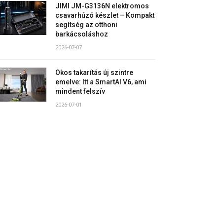
JIMI JM-G3136N elektromos
csavarhúzó készlet – Kompakt
segítség az otthoni
barkácsoláshoz
2026-07-07
Okos takarítás új szintre
emelve: Itt a SmartAI V6, ami
mindent felszív
2026-07-01