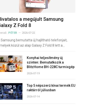
ivatalos a megújult Samsung
alaxy Z Fold 8
zerző:
PÉTER
2026-07-22
 Samsung bemutatta új hajlítható telefonjait,
melyek közül az alap Galaxy Z Fold 8 lett a…
Konyhai teljesítmény új
szinten: Bemutatkozik a
BlitzHome BH-228C turmixgép
2026-07-19
Top 5 népszerű kínai termék EU
raktárról júliusban
2026-07-14