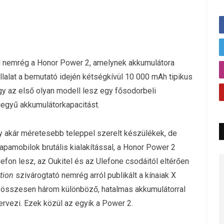
fel nemrég a Honor Power 2, amelynek akkumulátora
llalat a bemutató idején kétségkívül 10 000 mAh tipikus
gy az első olyan modell lesz egy fősodorbeli
jegyű akkumulátorkapacitást.
gy akár méretesebb teleppel szerelt készülékek, de
rapamobilok brutális kialakítással, a Honor Power 2
on lesz, az Oukitel és az Ulefone csodáitól eltérően
ation
szivárogtató nemrég arról publikált a kínaiak X
or összesen három különböző, hatalmas akkumulátorral
ervezi. Ezek közül az egyik a Power 2.