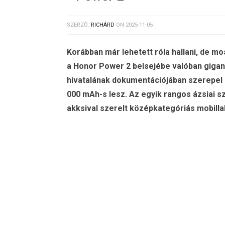
SZERZŐ:
RICHÁRD
ON
2025-11-05
Korábban már lehetett róla hallani, de m
a Honor Power 2 belsejébe valóban gigant
hivatalának dokumentációjában szerepel 
000 mAh-s lesz. Az egyik rangos ázsiai s
akksival szerelt középkategóriás mobillal