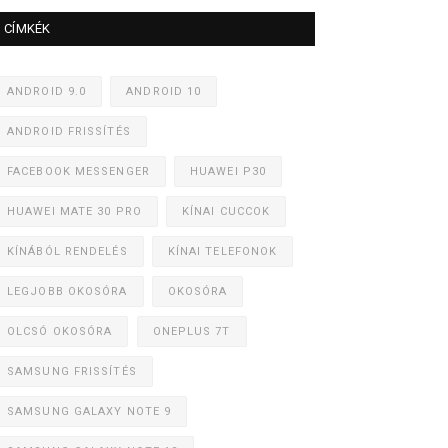
CÍMKÉK
ANDROID 9.0
ANDROID 10
ANDROID FRISSÍTÉS
FACEBOOK MESSENGER
HUAWEI P30
HUAWEI MATE 30 PRO
KÍNAI CUCCOK
KÍNÁBÓL RENDELÉS
KÍNAI TELEFONOK
LEGJOBB OKOSÓRA
OKOSÓRA
OLCSÓ OKOSÓRA
ONEPLUS 7T
SAMSUNG FRISSÍTÉS
SAMSUNG GALAXY NOTE 9