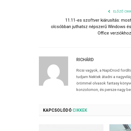
ELŐZŐ CIK
11.11-es szoftver kiárusítás: mos
olcsóbban juthatsz népszerű Windows é
Office verziókho
RICHÁRD
Ricsi vagyok, a NapiDroid fordí
tudjam Nektek átadni a nagyvilág
örömmel olvasok fantasy könyvek
konzolomon, és persze nagy be
KAPCSOLÓDÓ
CIKKEK