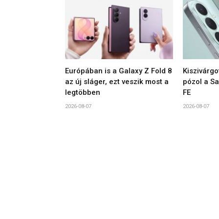
Európában is a Galaxy Z Fold 8
Kiszivárgo
az új sláger, ezt veszik most a
pózol a S
legtöbben
FE
2026-08-07
2026-08-07