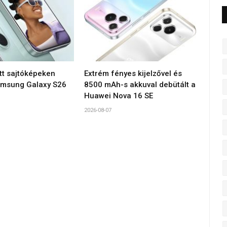
tt sajtóképeken
Extrém fényes kijelzővel és
amsung Galaxy S26
8500 mAh-s akkuval debütált a
Huawei Nova 16 SE
2026-08-07