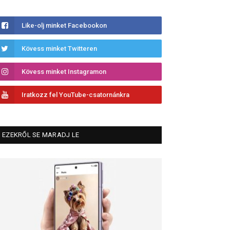
Like-olj minket Facebookon
Kövess minket Twitteren
Kövess minket Instagramon
Iratkozz fel YouTube-csatornánkra
EZEKRŐL SE MARADJ LE