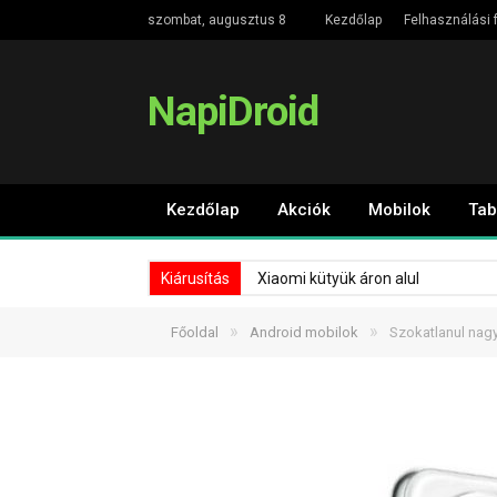
szombat, augusztus 8
Kezdőlap
Felhasználási f
NapiDroid
Kezdőlap
Akciók
Mobilok
Tab
Kiárusítás
Xiaomi kütyük áron alul
»
»
Főoldal
Android mobilok
Szokatlanul nagy