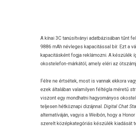
A kínai 3C tanúsítványi adatbázisában tűnt 
9886 mAh névleges kapacitással bír. Ezt a vá
kapacitásként fogja reklámozni. A készülék í
okostelefon-márkától, amely eléri az ötszám
Félre ne értsétek, most is vannak ekkora va
ezek általában valamilyen féltégla méretű st
viszont egy mondhatni hagyományos okostelef
teljesen hétköznapi dizájnnal.
Digital Chat St
alternatíváján, vagyis a Weibón, hogy a Hon
szerelt középkategóriás készülék kiadását t