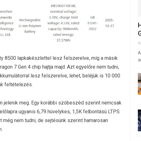
H
G
S
A
ty 8500 lapkakészlettel lesz felszerelve, míg a másik
a
ragon 7 Gen 4 chip hajtja majd. Azt egyelőre nem tudni,
umulátorral lesz felszerelve, lehet, beléjük is 10 000
k feltételezés.
n jelenik meg. Egy korábbi szóbeszéd szerint nemcsak
z előlapra ugyanis 6,79 hüvelykes, 1,5K felbontású LTPS
 még nem tudni, de sejtésünk szerint hamarosan
n.