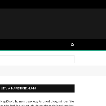
ÜDV A NAPIDROID.HU-N!
 NapiDroid.hu nem csak egy Andriod blog, mindenféle
ech témával foglalkozunk, és az okostelefonok mellett