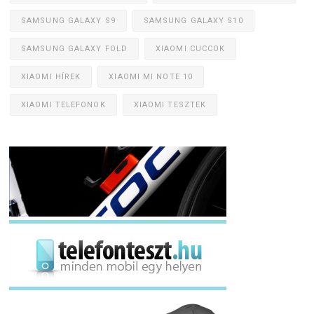
SAMSUNG GALAXY S9
SAMSUNG GALAXY S10
SAMSUNG GALAXY FOLD
XIAOMI CUCCOK
XIAOMI HÍREK
XIAOMI MI NOTE 10
XIAOMI TELEFONOK
XIAOMI TESZTEK