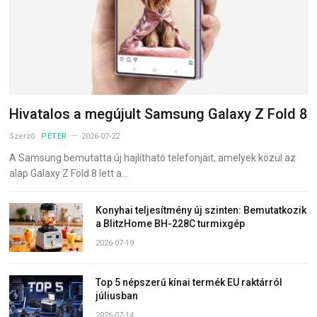
Hivatalos a megújult Samsung Galaxy Z Fold 8
Szerző:
PÉTER
2026-07-22
A Samsung bemutatta új hajlítható telefonjait, amelyek közül az
alap Galaxy Z Fold 8 lett a…
Konyhai teljesítmény új szinten: Bemutatkozik
a BlitzHome BH-228C turmixgép
2026-07-19
Top 5 népszerű kínai termék EU raktárról
júliusban
2026-07-14