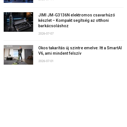
JIMI JM-G3136N elektromos csavarhúzó
készlet – Kompakt segítség az otthoni
barkácsoláshoz
2026-07-07
Okos takarítás új szintre emelve: Itt a SmartAI
V6, ami mindent felszív
2026-07-01