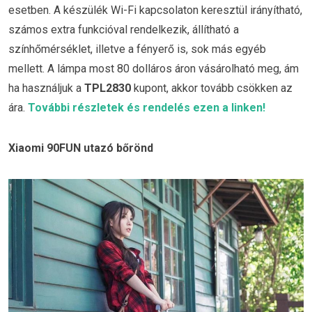
esetben. A készülék Wi-Fi kapcsolaton keresztül irányítható,
számos extra funkcióval rendelkezik, állítható a
színhőmérséklet, illetve a fényerő is, sok más egyéb
mellett. A lámpa most 80 dolláros áron vásárolható meg, ám
ha használjuk a
TPL2830
kupont, akkor tovább csökken az
ára.
További részletek és rendelés ezen a linken!
Xiaomi 90FUN utazó bőrönd