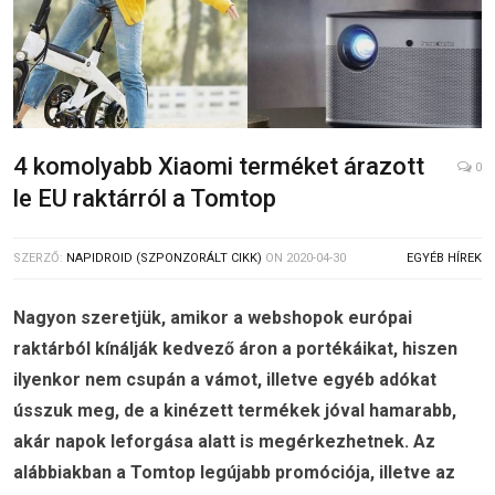
4 komolyabb Xiaomi terméket árazott
0
le EU raktárról a Tomtop
SZERZŐ:
NAPIDROID (SZPONZORÁLT CIKK)
ON
2020-04-30
EGYÉB HÍREK
Nagyon szeretjük, amikor a webshopok európai
raktárból kínálják kedvező áron a portékáikat, hiszen
ilyenkor nem csupán a vámot, illetve egyéb adókat
ússzuk meg, de a kinézett termékek jóval hamarabb,
akár napok leforgása alatt is megérkezhetnek. Az
alábbiakban a Tomtop legújabb promóciója, illetve az