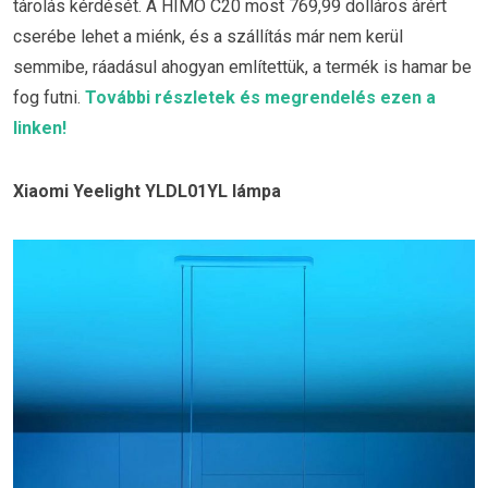
tárolás kérdését. A HIMO C20 most 769,99 dolláros árért
cserébe lehet a miénk, és a szállítás már nem kerül
semmibe, ráadásul ahogyan említettük, a termék is hamar be
fog futni.
További részletek és megrendelés ezen a
linken!
Xiaomi Yeelight YLDL01YL lámpa