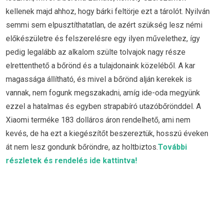
kellenek majd ahhoz, hogy bárki feltörje ezt a tárolót. Nyilván
semmi sem elpusztíthatatlan, de azért szükség lesz némi
előkészületre és felszerelésre egy ilyen művelethez, így
pedig legalább az alkalom szülte tolvajok nagy része
elrettenthető a bőrönd és a tulajdonaink közeléből. A kar
magassága állítható, és mivel a bőrönd alján kerekek is
vannak, nem fogunk megszakadni, amíg ide-oda megyünk
ezzel a hatalmas és egyben strapabíró utazóbőrönddel. A
Xiaomi terméke 183 dolláros áron rendelhető, ami nem
kevés, de ha ezt a kiegészítőt beszereztük, hosszú éveken
át nem lesz gondunk bőröndre, az holtbiztos.
További
részletek és rendelés ide kattintva!