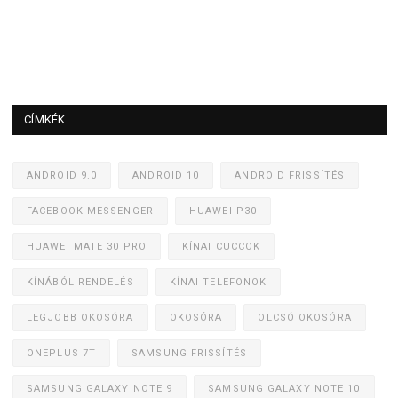
CÍMKÉK
ANDROID 9.0
ANDROID 10
ANDROID FRISSÍTÉS
FACEBOOK MESSENGER
HUAWEI P30
HUAWEI MATE 30 PRO
KÍNAI CUCCOK
KÍNÁBÓL RENDELÉS
KÍNAI TELEFONOK
LEGJOBB OKOSÓRA
OKOSÓRA
OLCSÓ OKOSÓRA
ONEPLUS 7T
SAMSUNG FRISSÍTÉS
SAMSUNG GALAXY NOTE 9
SAMSUNG GALAXY NOTE 10