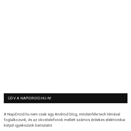
ÜDV A NAPIDROID.HU-N!
A NapiDroid.hu nem csak egy Andriod blog, mindenféle tech témával
foglalkozunk, és az okostelefonok mellett számos érdekes elektronikai
kütyüt igyekszünk bemutatni.