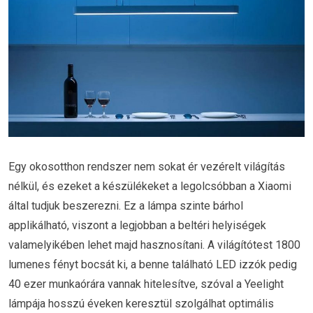
Egy okosotthon rendszer nem sokat ér vezérelt világítás
nélkül, és ezeket a készülékeket a legolcsóbban a Xiaomi
által tudjuk beszerezni. Ez a lámpa szinte bárhol
applikálható, viszont a legjobban a beltéri helyiségek
valamelyikében lehet majd hasznosítani. A világítótest 1800
lumenes fényt bocsát ki, a benne található LED izzók pedig
40 ezer munkaórára vannak hitelesítve, szóval a Yeelight
lámpája hosszú éveken keresztül szolgálhat optimális