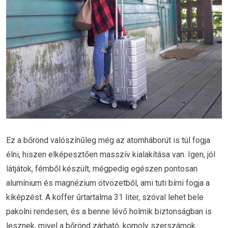
Ez a bőrönd valószínűleg még az atomháborút is túl fogja
élni, hiszen elképesztően masszív kialakítása van. Igen, jól
látjátok, fémből készült, mégpedig egészen pontosan
alumínium és magnézium ötvözetből, ami tuti bírni fogja a
kiképzést. A koffer űrtartalma 31 liter, szóval lehet bele
pakolni rendesen, és a benne lévő holmik biztonságban is
lesznek, mivel a bőrönd zárható, komoly szerszámok