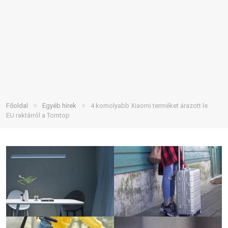
»
»
Főoldal
Egyéb hírek
4 komolyabb Xiaomi terméket árazott le
EU raktárról a Tomtop