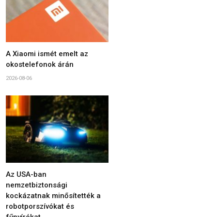
A Xiaomi ismét emelt az
okostelefonok árán
2026-08-06
Az USA-ban
nemzetbiztonsági
kockázatnak minősítették a
robotporszívókat és
fűnyírókat