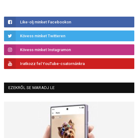
Like-olj minket Facebookon
Kövess minket Twitteren
Kövess minket Instagramon
Iratkozz fel YouTube-csatornánkra
EZEKRŐL SE MARADJ LE