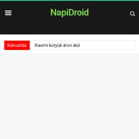
NapiDroid
Kiárusítás
Xiaomi kütyük áron alul